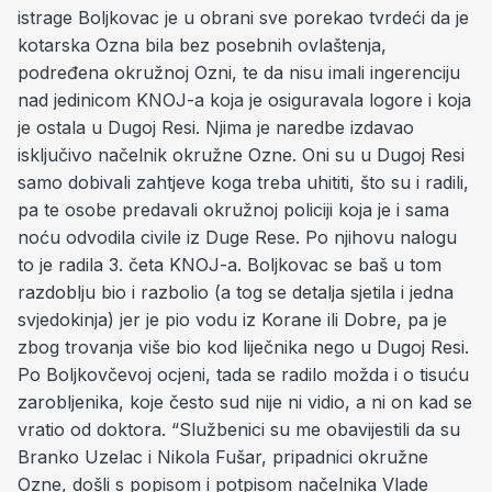
istrage Boljkovac je u obrani sve porekao tvrdeći da je
kotarska Ozna bila bez posebnih ovlaštenja,
podređena okružnoj Ozni, te da nisu imali ingerenciju
nad jedinicom KNOJ-a koja je osiguravala logore i koja
je ostala u Dugoj Resi. Njima je naredbe izdavao
isključivo načelnik okružne Ozne. Oni su u Dugoj Resi
samo dobivali zahtjeve koga treba uhititi, što su i radili,
pa te osobe predavali okružnoj policiji koja je i sama
noću odvodila civile iz Duge Rese. Po njihovu nalogu
to je radila 3. četa KNOJ-a. Boljkovac se baš u tom
razdoblju bio i razbolio (a tog se detalja sjetila i jedna
svjedokinja) jer je pio vodu iz Korane ili Dobre, pa je
zbog trovanja više bio kod liječnika nego u Dugoj Resi.
Po Boljkovčevoj ocjeni, tada se radilo možda i o tisuću
zarobljenika, koje često sud nije ni vidio, a ni on kad se
vratio od doktora. “Službenici su me obavijestili da su
Branko Uzelac i Nikola Fušar, pripadnici okružne
Ozne, došli s popisom i potpisom načelnika Vlade