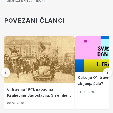
#partizanski ratni zločini
POVEZANI ČLANCI
‹
›
Kako je 01. travnj
zbijanja šala?
6. travnja 1941. napad na
01.04.2026
Kraljevinu Jugoslaviju: 3 zemlje
nastale njenim raspadom
06.04.2026