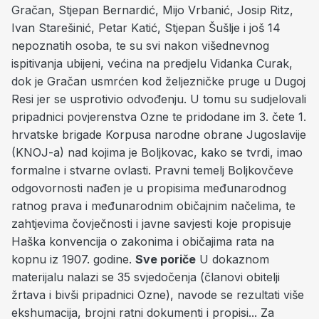
Gračan, Stjepan Bernardić, Mijo Vrbanić, Josip Ritz,
Ivan Starešinić, Petar Katić, Stjepan Šušlje i još 14
nepoznatih osoba, te su svi nakon višednevnog
ispitivanja ubijeni, većina na predjelu Vidanka Curak,
dok je Gračan usmrćen kod željezničke pruge u Dugoj
Resi jer se usprotivio odvođenju. U tomu su sudjelovali
pripadnici povjerenstva Ozne te pridodane im 3. čete 1.
hrvatske brigade Korpusa narodne obrane Jugoslavije
(KNOJ-a) nad kojima je Boljkovac, kako se tvrdi, imao
formalne i stvarne ovlasti. Pravni temelj Boljkovčeve
odgovornosti nađen je u propisima međunarodnog
ratnog prava i međunarodnim običajnim načelima, te
zahtjevima čovječnosti i javne savjesti koje propisuje
Haška konvencija o zakonima i običajima rata na
kopnu iz 1907. godine.
Sve poriče
U dokaznom
materijalu nalazi se 35 svjedočenja (članovi obitelji
žrtava i bivši pripadnici Ozne), navode se rezultati više
ekshumacija, brojni ratni dokumenti i propisi... Za