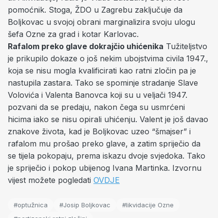
pomoćnik. Stoga, ŽDO u Zagrebu zaključuje da
Boljkovac u svojoj obrani marginalizira svoju ulogu
šefa Ozne za grad i kotar Karlovac.
Rafalom preko glave dokrajčio uhićenika
Tužiteljstvo
je prikupilo dokaze o još nekim ubojstvima civila 1947.,
koja se nisu mogla kvalificirati kao ratni zločin pa je
nastupila zastara. Tako se spominje stradanje Slave
Volovića i Valenta Banovca koji su u veljači 1947.
pozvani da se predaju, nakon čega su usmrćeni
hicima iako se nisu opirali uhićenju. Valent je još davao
znakove života, kad je Boljkovac uzeo “šmajser” i
rafalom mu prošao preko glave, a zatim spriječio da
se tijela pokopaju, prema iskazu dvoje svjedoka. Tako
je spriječio i pokop ubijenog Ivana Martinka. Izvornu
vijest možete pogledati
OVDJE
#optužnica
#Josip Boljkovac
#likvidacije Ozne