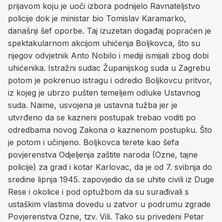
prijavom koju je uoči izbora podnijelo Ravnateljstvo
policije dok je ministar bio Tomislav Karamarko,
današnji šef oporbe. Taj izuzetan događaj popraćen je
spektakularnom akcijom uhićenja Boljkovca, što su
njegov odvjetnik Anto Nobilo i mediji ismijali zbog dobi
uhićenika. Istražni sudac Županijskog suda u Zagrebu
potom je pokrenuo istragu i odredio Boljkovcu pritvor,
iz kojeg je ubrzo pušten temeljem odluke Ustavnog
suda. Naime, usvojena je ustavna tužba jer je
utvrđeno da se kazneni postupak trebao voditi po
odredbama novog Zakona o kaznenom postupku. Što
je potom i učinjeno. Boljkovca terete kao šefa
povjerenstva Odjeljenja zaštite naroda (Ozne, tajne
policije) za grad i kotar Karlovac, da je od 7. svibnja do
sredine lipnja 1945. zapovjedio da se uhite civili iz Duge
Rese i okolice i pod optužbom da su surađivali s
ustaškim vlastima dovedu u zatvor u podrumu zgrade
Povjerenstva Ozne, tzv. Vili. Tako su privedeni Petar