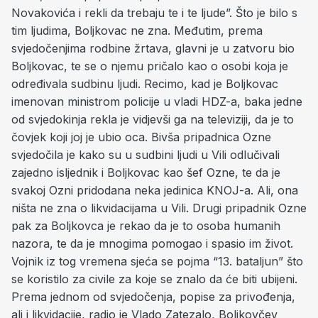
Novakovića i rekli da trebaju te i te ljude”. Što je bilo s
tim ljudima, Boljkovac ne zna. Međutim, prema
svjedočenjima rodbine žrtava, glavni je u zatvoru bio
Boljkovac, te se o njemu pričalo kao o osobi koja je
određivala sudbinu ljudi. Recimo, kad je Boljkovac
imenovan ministrom policije u vladi HDZ-a, baka jedne
od svjedokinja rekla je vidjevši ga na televiziji, da je to
čovjek koji joj je ubio oca. Bivša pripadnica Ozne
svjedočila je kako su u sudbini ljudi u Vili odlučivali
zajedno isljednik i Boljkovac kao šef Ozne, te da je
svakoj Ozni pridodana neka jedinica KNOJ-a. Ali, ona
ništa ne zna o likvidacijama u Vili. Drugi pripadnik Ozne
pak za Boljkovca je rekao da je to osoba humanih
nazora, te da je mnogima pomogao i spasio im život.
Vojnik iz tog vremena sjeća se pojma “13. bataljun” što
se koristilo za civile za koje se znalo da će biti ubijeni.
Prema jednom od svjedočenja, popise za privođenja,
ali i likvidacije, radio je Vlado Zatezalo, Boljkovčev