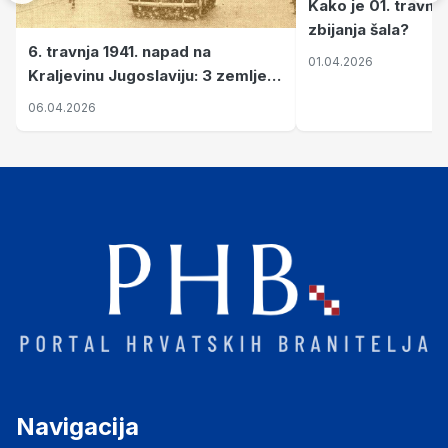
Kako je 01. travnj
zbijanja šala?
6. travnja 1941. napad na
01.04.2026
Kraljevinu Jugoslaviju: 3 zemlje
nastale njenim raspadom
06.04.2026
Navigacija