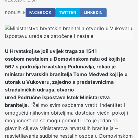
02.05.2017 21:41
PODIJELI:
FACEBOOK
TWITTER
LINKEDIN
U Hrvatskoj se još uvijek traga za 1541
osobom nestalom u Domovinskom ratu od kojih je
567 s područja hrvatskog Podunavlja, rekao je
ministar hrvatskih branitelja Tomo Medved koji je u
utorak u Vukovaru, zajedno s predstavnicima
stradalničkih udruga, otvorio
ured Područne ispostave Istok Ministarstva
branitelja.
“Želimo svim osobama vratiti indentitet i
omogućiti njihovim obiteljima dostojan vječni pokoj i
mogućnost da se mogu pomoliti. I to je jedan od
glavnih ciljeva Ministarstva hrvatskih branitelja –
rasvjetljavanje sudbine nestalih osoba u Domovinskom