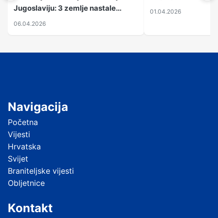
Jugoslaviju: 3 zemlje nastale
01.04.2026
njenim raspadom
06.04.2026
Navigacija
Početna
Vijesti
Hrvatska
Svijet
Braniteljske vijesti
Obljetnice
Kontakt