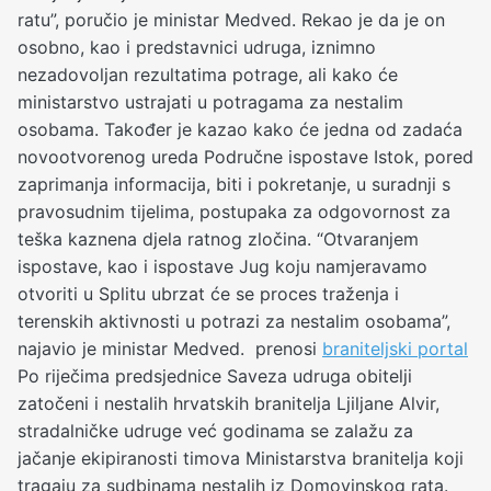
ratu”, poručio je ministar Medved. Rekao je da je on
osobno, kao i predstavnici udruga, iznimno
nezadovoljan rezultatima potrage, ali kako će
ministarstvo ustrajati u potragama za nestalim
osobama. Također je kazao kako će jedna od zadaća
novootvorenog ureda Područne ispostave Istok, pored
zaprimanja informacija, biti i pokretanje, u suradnji s
pravosudnim tijelima, postupaka za odgovornost za
teška kaznena djela ratnog zločina. “Otvaranjem
ispostave, kao i ispostave Jug koju namjeravamo
otvoriti u Splitu ubrzat će se proces traženja i
terenskih aktivnosti u potrazi za nestalim osobama”,
najavio je ministar Medved. prenosi
braniteljski portal
Po riječima predsjednice Saveza udruga obitelji
zatočeni i nestalih hrvatskih branitelja Ljiljane Alvir,
stradalničke udruge već godinama se zalažu za
jačanje ekipiranosti timova Ministarstva branitelja koji
tragaju za sudbinama nestalih iz Domovinskog rata.