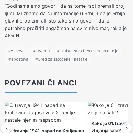
“Godinama smo govorili da na tome radi premali broj
ljudi. Mi znamo da su informacije u Srbiji i da je Srbija
glavni problem, ali isto tako smo govorili da je
potrebno proširiti angažman na svim nivoima”, rekla je
Alvir.
H
#Vukovar
#otvoren
#ministarstvo hrvatskih branitelja
#ispostava
#Ured za zatočene i nestale
POVEZANI ČLANCI
Kako je 01. travnja
‹
›
zbijanja šala?
6. travnja 1941. napad na Kraljevinu