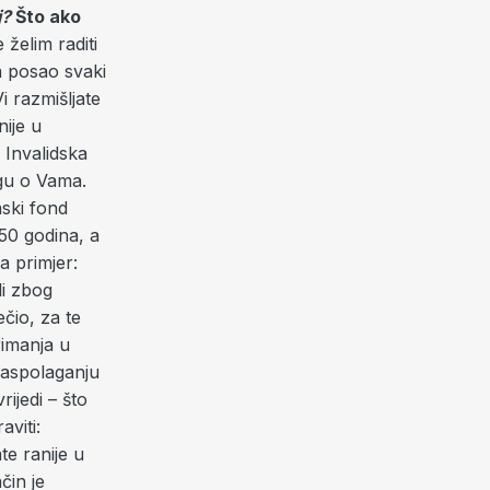
j
?
Što ako
 želim raditi
a posao svaki
i razmišljate
ije u
 Invalidska
igu o Vama.
nski fond
 50 godina, a
a primjer:
li zbog
ečio, za te
rimanja u
 raspolaganju
ijedi – što
viti:
te ranije u
čin je