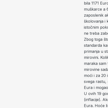
bila 1171 Eu
muškarce a 6
zaposlenik a
školovanja i 
istočnim pok
ne treba zabo
Zbog toga što
standarda kak
primanja u st
mirovini. Koli
maraka sam t
mirovine sada
moći i za 20 
svega rastu,
Eura i mogao 
U ovih 19 go
(inflacije). A
Eura. Hoće li