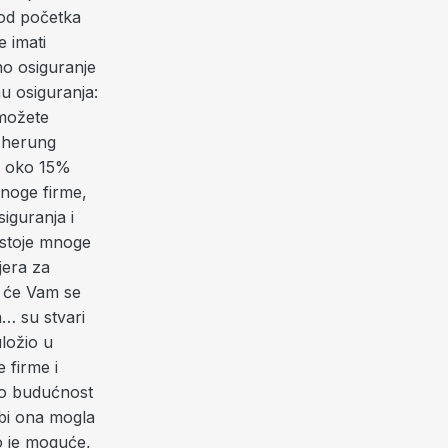
 od početka
 imati
o osiguranje
mu osiguranja:
 možete
icherung
ju oko 15%
Mnoge firme,
iguranja i
ostoje mnoge
jera za
e će Vam se
a… su stvari
uložio u
 firme i
što budućnost
 bi ona mogla
o je moguće,