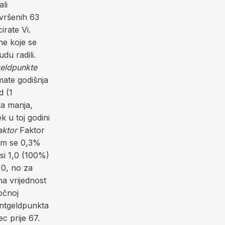
ali
avršenih 63
irate Vi.
ne koje se
du radili.
eldpunkte
mate godišnja
d (1
la manja,
k u toj godini
aktor
Faktor
Vam se 0,3%
si 1,0 (100%)
,0, no za
na vrijednost
očnoj
Entgeldpunkta
c prije 67.