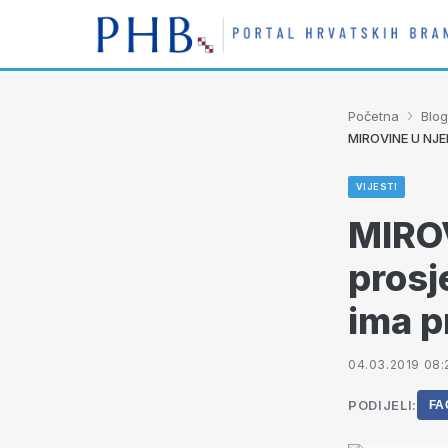
›
Početna
Blog
MIROVINE U NJEM
VIJESTI
MIRO
prosj
ima p
04.03.2019 08:
PODIJELI:
FA