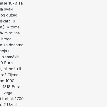
a je 1078 za
a svaki
zbog dužeg
uškarci u
a.). K tome
0% mirovine.
 istoga
ne za dodatna
anja u
00 njemačkih
00 Eura
 ali hoću li
ura? Cijene
mao 1000
am 1318 Eura.
a svega
i trebati 1700
vot? Uzmite