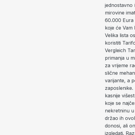
jednostavno š
mirovine ima
60.000 Eura 
koje će Vam k
Velika lista
koristiti Ta
Vergleich Ta
primanja u m
za vrijeme ra
slične mehan
varijante, a 
zaposlenike.
kasnije višes
koje se najče
nekretninu u 
držao ih ovol
donosi, ali o
izgledati. R