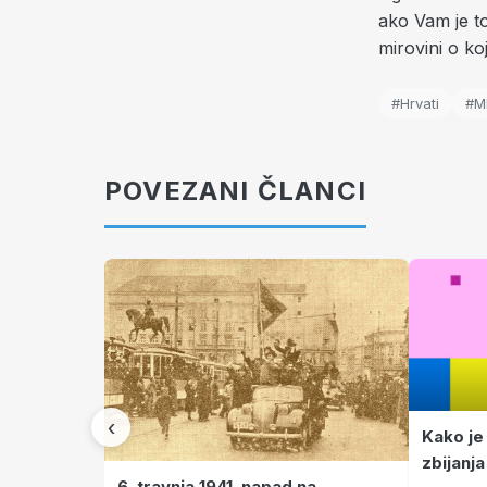
ako Vam je to
mirovini o ko
#Hrvati
#M
POVEZANI ČLANCI
‹
Kako je
zbijanja
6. travnja 1941. napad na