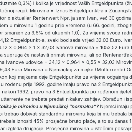
zmite 0,3%) i kolika je vrijednost Vaših Entgeldpunkta (živi
istočnoj regiji). Mirovina = Iznos Entgeldpunkt-a x Zugangsf
tor x aktueller Rentenwert Npr. ja sam Ivan, već 30 godina
dem u mirovinu 1 godinu prije vremena (u 66. godini, zbog t
r smanjen za 3,6% od ukupnih 1,0). Za vrijeme svoga radn
4,12 Entgeldpunkt-a, svaki bod sada vrijedi 32,03 Euro. Iv
4,12 x 0,964 x 1 x 32,03 Ivanova mirovina = 1053,52 Eura 
 supruga će nastaviti primati mirovinu, ali po Rentenartfak
ina Ivanove udovice = 34,12 x 0,964 x 0,55 x 32,03 Mirovi
9,43 Eura Mirovina u Njemačkoj za majke (Mutterrente) Od
kon koji majkama daje Entgeldpunkte za vrijeme odgajanja d
cu rođenu prije 1992. godine imaju pravo na 2 Entgeldpunkt
 nakon 1992. pravo na 3 Entgeldpunkta po rođenom djetet
utterrente ne trebate predati nikakav zahtjev. Obračun i isp
olika je mirovina u Njemačkoj “normalna”?
Nijemci imaju p
bi trebao dobivati standardnu mirovinu koja bi mu trebala bi
 trebala iznositi 45% prosječne bruto plaće, a to su danas 
var izgleda drugačije. Prosječna mirovina u istočnim pokraji