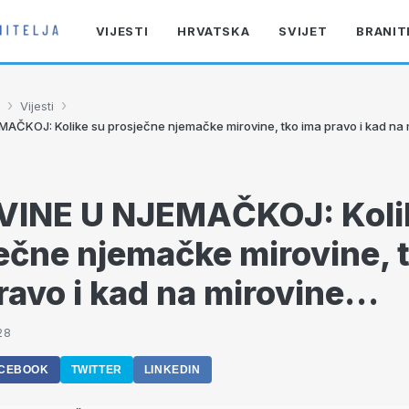
VIJESTI
HRVATSKA
SVIJET
BRANIT
›
›
Vijesti
AČKOJ: Kolike su prosječne njemačke mirovine, tko ima pravo i kad na
VINE U NJEMAČKOJ: Koli
ečne njemačke mirovine, 
ravo i kad na mirovine…
28
CEBOOK
TWITTER
LINKEDIN