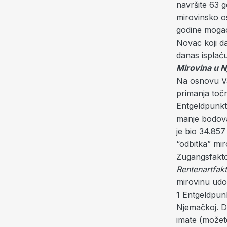
navršite 63 g
mirovinsko o
godine mogao 
Novac koji da
danas isplaću
Mirovina u 
Na osnovu Va
primanja toč
Entgeldpunkt)
manje bodova.
je bio 34.857
“odbitka” mir
Zugangsfakto
Rentenartfak
mirovinu udov
1 Entgeldpun
Njemačkoj. D
imate (možete