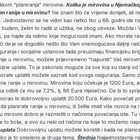
ilikom “planiranja” mirovine.
Kolika je mirovina u Njemačko
im ranije u mirovinu?
Ne znam što će vrijeme donijeti, ali ne
. Jednostavno se ne vidim kao netko tko u 66. godini ide n
 budem, želim to raditi iz užitka, ne zbog obveze. Možda i V
ja, pa hajde da vidimo koje mogućnosti imam. Ako morate ran
i da je se dogodilo nešto što Vam onemogućava daljnji rad.
guranja i socijalne ustanove tada preuzimaju financijsku br
nije u mirovinu, možete prijevremeno “napuniti” Vaš mirovi
jne uplate. To je zakonski moguće za sve koji su stariji od
morate uplatiti možete saznati kod svoga osiguranja. Samo z
ine ranije u mirovinu. Mirovina koju očekuje je 1200 Eura, a
ka odbiti će mu se 7,2%, tj. 86 Eura mjesečno. Da bi to sprij
morao bi dobrovoljno uplatiti 20.500 Eura. Kako povećati p
 da planirate ranije u mirovinu, ili želite imati više novca na
 mirovini dobro je razmisliti o načinima povećanja iste. Tu vr
e to bolje, a ovo su neki od načina na koje to možemo napra
uplata
Dobrovoljnu uplatu možete koristiti i kada ne planira
iko je to smisleno je druga tema.
Štednja
Najjednostavniji na