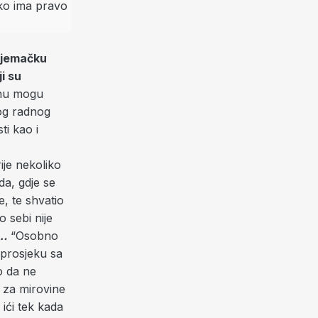
 Njemačku
i su
inu mogu
vog radnog
ti kao i
rije nekoliko
da, gdje se
e, te shvatio
 sebi nije
….
“Osobno
 prosjeku sa
o da ne
 za mirovine
ići tek kada