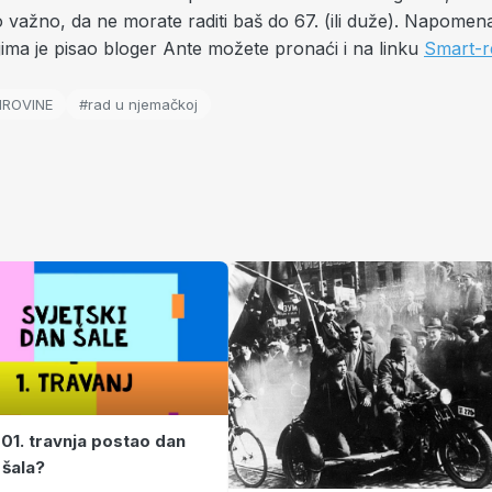
 važno, da ne morate raditi baš do 67. (ili duže). Napomen
jima je pisao bloger Ante možete pronaći i na linku
Smart-r
IROVINE
#rad u njemačkoj
 01. travnja postao dan
 šala?