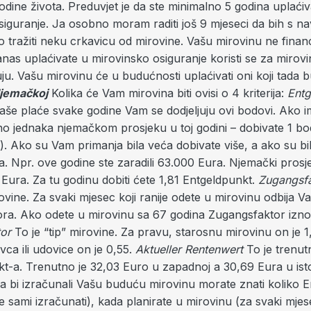
odine života. Preduvjet je da ste minimalno 5 godina uplaćiv
siguranje. Ja osobno moram raditi još 9 mjeseci da bih s n
tražiti neku crkavicu od mirovine. Vašu mirovinu ne financ
nas uplaćivate u mirovinsko osiguranje koristi se za mirovi
ju. Vašu mirovinu će u budućnosti uplaćivati oni koji tada bu
Njemačkoj
Kolika će Vam mirovina biti ovisi o 4 kriterija:
Entg
še plaće svake godine Vam se dodjeljuju ovi bodovi. Ako i
no jednaka njemačkom prosjeku u toj godini – dobivate 1 bo
. Ako su Vam primanja bila veća dobivate više, a ako su bi
 Npr. ove godine ste zaradili 63.000 Eura. Njemački prosje
 Eura. Za tu godinu dobiti ćete 1,81 Entgeldpunkt.
Zugangsf
ovine. Za svaki mjesec koji ranije odete u mirovinu odbija 
ra. Ako odete u mirovinu sa 67 godina Zugangsfaktor izno
tor
To je “tip” mirovine. Za pravu, starosnu mirovinu on je 1
ca ili udovice on je 0,55.
Aktueller Rentenwert
To je trenut
kt-a. Trenutno je 32,03 Euro u zapadnoj a 30,69 Eura u ist
a bi izračunali Vašu buduću mirovinu morate znati koliko 
 sami izračunati), kada planirate u mirovinu (za svaki mjese