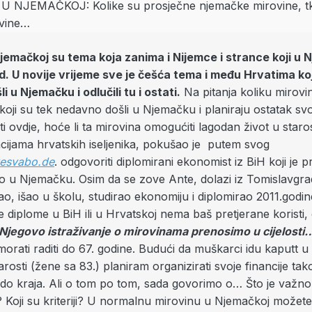
jemačkoj su tema koja zanima i Nijemce i strance koji u
d. U novije vrijeme sve je češća tema i među Hrvatima koj
 u Njemačku i odlučili tu i ostati.
Na pitanja koliku mirov
 koji su tek nedavno došli u Njemačku i planiraju ostatak s
ti ovdje, hoće li ta mirovina omogućiti lagodan život u staros
cijama hrvatskih iseljenika, pokušao je putem svog
esvabo.de
. odgovoriti diplomirani ekonomist iz BiH koji je p
io u Njemačku. Osim da se zove Ante, dolazi iz Tomislavgra
ao, išao u školu, studirao ekonomiju i diplomirao 2011.godin
 diplome u BiH ili u Hrvatskoj nema baš pretjerane koristi, o
Njegovo istraživanje o mirovinama prenosimo u cijelosti
orati raditi do 67. godine. Budući da muškarci idu kaputt u
arosti (žene sa 83.) planiram organizirati svoje financije tak
 do kraja. Ali o tom po tom, sada govorimo o… Što je važno
Koji su kriteriji? U normalnu mirovinu u Njemačkoj možete 