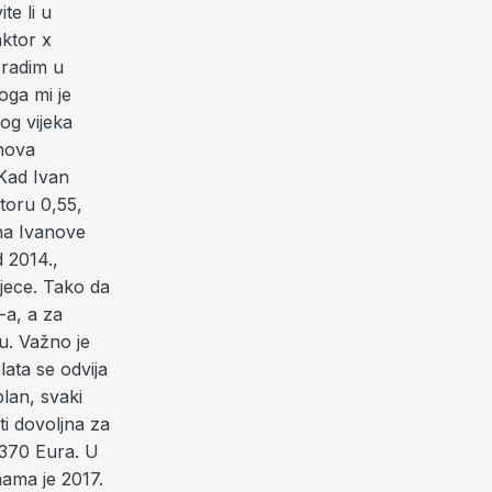
te li u
aktor x
 radim u
oga mi je
og vijeka
anova
Kad Ivan
toru 0,55,
na Ivanove
 2014.,
jece. Tako da
-a, a za
u. Važno je
lata se odvija
lan, svaki
ti dovoljna za
1370 Eura. U
nama je 2017.