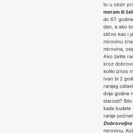
to u obzir pr
moram ili žel
do 67. godine
dan, a ako to
slično kao i 
mirovinu znač
mirovina, osi
Ako želite ra
kroz dobrovol
koliki iznos 
Ivan bi 2 god
ranijeg odlas
dvije godine 
starosti? Bilo
kada budete u
ranije počnet
Dobrovoljna 
mirovinu. Kol