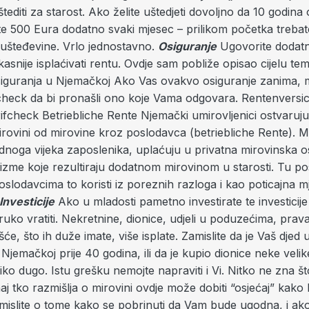
tediti za starost. Ako želite uštedjeti dovoljno da 10 godina
te 500 Eura dodatno svaki mjesec – prilikom početka trebate
ušteđevine. Vrlo jednostavno.
Osiguranje
Ugovorite dodatn
asnije isplaćivati rentu. Ovdje sam pobliže opisao cijelu te
 osiguranja u Njemačkoj Ako Vas ovakvo osiguranje zanima,
rifcheck da bi pronašli ono koje Vama odgovara. Rentenvers
rifcheck Betriebliche Rente Njemački umirovljenici ostvaru
irovini od mirovine kroz poslodavca (betriebliche Rente). 
dnoga vijeka zaposlenika, uplaćuju u privatna mirovinska os
izme koje rezultiraju dodatnom mirovinom u starosti. Tu p
poslodavcima to koristi iz poreznih razloga i kao poticajna m
Investicije
Ako u mladosti pametno investirate te investicij
truko vratiti. Nekretnine, dionice, udjeli u poduzećima, prav
šće, što ih duže imate, više isplate. Zamislite da je Vaš djed 
Njemačkoj prije 40 godina, ili da je kupio dionice neke velike
iko dugo. Istu grešku nemojte napraviti i Vi. Nitko ne zna 
naj tko razmišlja o mirovini ovdje može dobiti “osjećaj” kako
azmislite o tome kako se pobrinuti da Vam bude ugodna, i ak