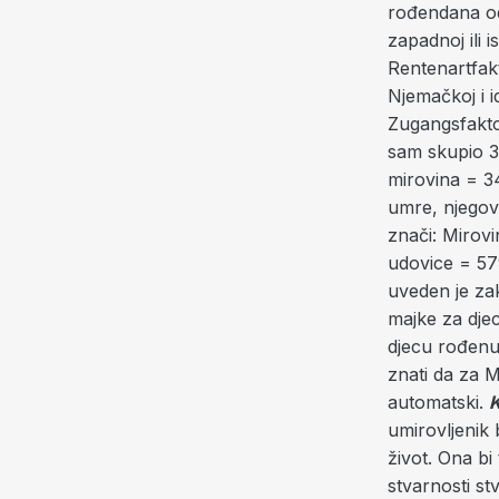
rođendana odu
zapadnoj ili 
Rentenartfak
Njemačkoj i i
Zugangsfakto
sam skupio 3
mirovina = 3
umre, njegova
znači: Mirov
udovice = 57
uveden je za
majke za dje
djecu rođenu
znati da za M
automatski.
K
umirovljenik 
život. Ona bi
stvarnosti st