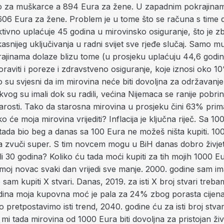
ro za muškarce a 894 Eura za žene. U zapadnim pokrajinam
06 Eura za žene. Problem je u tome što se računa s time d
ktivno uplaćuje 45 godina u mirovinsko osiguranje, što je 
kasnijeg uključivanja u radni svijet sve rjeđe slučaj. Samo m
rajinama dolaze blizu tome (u prosjeku uplaćuju 44,6 godin
raviti i poreze i zdravstveno osiguranje, koje iznosi oko 1
 su svjesni da im mirovina neće biti dovoljna za održavanje
vog su imali dok su radili, većina Nijemaca se ranije pobri
arosti. Tako da starosna mirovina u prosjeku čini 63% prim
ko će moja mirovina vrijediti? Inflacija je ključna riječ. Sa 1
ada bio beg a danas sa 100 Eura ne možeš ništa kupiti. 10
 zvuči super. S tim novcem mogu u BiH danas dobro živjeti,
ili 30 godina? Koliko ću tada moći kupiti za tih mojih 1000 E
 moj novac svaki dan vrijedi sve manje. 2000. godine sam i
sam kupiti X stvari. Danas, 2019. za isti X broj stvari treb
dina moja kupovna moć je pala za 24% zbog porasta cijen
ko pretpostavimo isti trend, 2040. godine ću za isti broj stvar
 mi tada mirovina od 1000 Eura biti dovoljna za pristojan ži