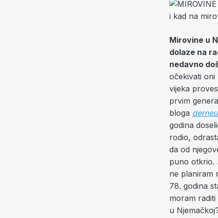
Mirovine u N
dolaze na ra
nedavno došli
očekivati oni
vijeka proves
prvim genera
bloga
derneu
godina dosel
rodio, odrast
da od njegove
puno otkrio.
ne planiram m
78. godina st
moram raditi
u Njemačkoj? 