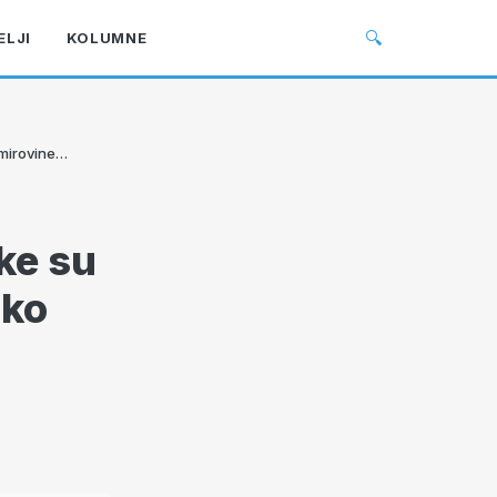
🔍
ELJI
KOLUMNE
 mirovine…
ke su
tko