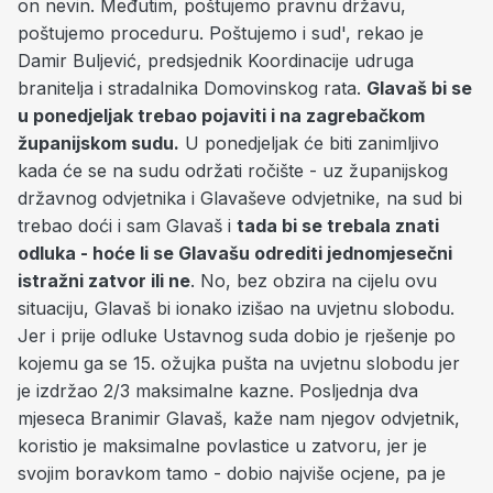
on nevin. Međutim, poštujemo pravnu državu,
poštujemo proceduru. Poštujemo i sud', rekao je
Damir Buljević, predsjednik Koordinacije udruga
branitelja i stradalnika Domovinskog rata.
Glavaš bi se
u ponedjeljak trebao pojaviti i na zagrebačkom
županijskom sudu.
U ponedjeljak će biti zanimljivo
kada će se na sudu održati ročište - uz županijskog
državnog odvjetnika i Glavaševe odvjetnike, na sud bi
trebao doći i sam Glavaš i
tada bi se trebala znati
odluka - hoće li se Glavašu odrediti jednomjesečni
istražni zatvor ili ne
. No, bez obzira na cijelu ovu
situaciju, Glavaš bi ionako izišao na uvjetnu slobodu.
Jer i prije odluke Ustavnog suda dobio je rješenje po
kojemu ga se 15. ožujka pušta na uvjetnu slobodu jer
je izdržao 2/3 maksimalne kazne. Posljednja dva
mjeseca Branimir Glavaš, kaže nam njegov odvjetnik,
koristio je maksimalne povlastice u zatvoru, jer je
svojim boravkom tamo - dobio najviše ocjene, pa je