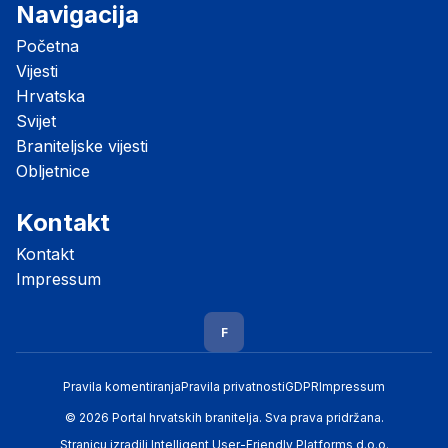
Navigacija
Početna
Vijesti
Hrvatska
Svijet
Braniteljske vijesti
Obljetnice
Kontakt
Kontakt
Impressum
F
Pravila komentiranja
Pravila privatnosti
GDPR
Impressum
© 2026 Portal hrvatskih branitelja. Sva prava pridržana.
Stranicu izradili
Intelligent User-Friendly Platforms d.o.o.