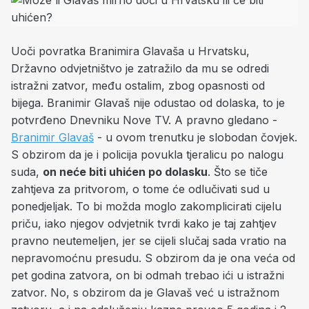
Uoči povratka Branimira Glavaša u Hrvatsku,
Državno odvjetništvo je zatražilo da mu se odredi
istražni zatvor, među ostalim, zbog opasnosti od
bijega. Branimir Glavaš nije odustao od dolaska, to je
potvrđeno Dnevniku Nove TV. A pravno gledano -
Branimir Glavaš
- u ovom trenutku je slobodan čovjek.
S obzirom da je i policija povukla tjeralicu po nalogu
suda,
on neće biti uhićen po dolasku
. Što se tiče
zahtjeva za pritvorom, o tome će odlučivati sud u
ponedjeljak. To bi možda moglo zakomplicirati cijelu
priču, iako njegov odvjetnik tvrdi kako je taj zahtjev
pravno neutemeljen, jer se cijeli slučaj sada vratio na
nepravomoćnu presudu. S obzirom da je ona veća od
pet godina zatvora, on bi odmah trebao ići u istražni
zatvor. No, s obzirom da je Glavaš već u istražnom