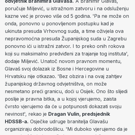
odvjetnik Branimira Glavaša.
A Branimir Glavaš,
poručuje Miljević, u istražnom zatvoru i na odsluženju
kazne već je proveo više od 5 godina. 'Pa ne može on
onda, ponovno u ponovljenom postupku kad je
ukinuta presuda Vrhovnog suda, a time oživjela ova
nepravomoćna presuda Županijskog suda u Zagrebu
ponovno ići u istražni zatvor. I to preko onih rokova
koji su maksimalno predviđeni za trajanje tog instituta',
dodaje Miljević. Unatoč novom pravnom momentu,
Glavaš svoj dolazak iz Bosne i Hercegovine u
Hrvatsku nije otkazao. 'Bez obzira i na ovaj zahtjev
županijskog državnog odvjetništva, on može
nesmetano preći granicu, doći u Osijek. Ono što slijedi
poslije je pravna bitka, a u kojoj vjerujemo, zaista
čvrsto vjerujemo da će u potpunosti dokazati svoju
nevinost', rekao je
Dragan Vulin, predsjednik
HDSSB-a.
Osječke udruge branitelja Glavašu
organiziraju dobrodošlicu. 'Mi duboko vjerujemo da je