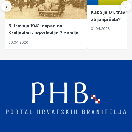
‹
›
Kako je 01. travnj
zbijanja šala?
6. travnja 1941. napad na
01.04.2026
Kraljevinu Jugoslaviju: 3 zemlje
nastale njenim raspadom
06.04.2026