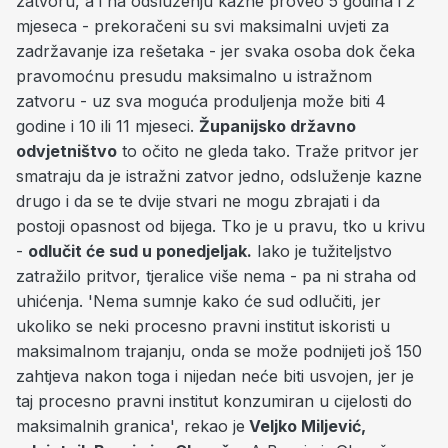
zatvoru, a i na odsluženju kazne proveo 5 godina i 2
mjeseca - prekoračeni su svi maksimalni uvjeti za
zadržavanje iza rešetaka - jer svaka osoba dok čeka
pravomoćnu presudu maksimalno u istražnom
zatvoru - uz sva moguća produljenja može biti 4
godine i 10 ili 11 mjeseci.
Županijsko državno
odvjetništvo
to očito ne gleda tako. Traže pritvor jer
smatraju da je istražni zatvor jedno, odsluženje kazne
drugo i da se te dvije stvari ne mogu zbrajati i da
postoji opasnost od bijega. Tko je u pravu, tko u krivu
-
odlučit će sud u ponedjeljak.
Iako je tužiteljstvo
zatražilo pritvor, tjeralice više nema - pa ni straha od
uhićenja. 'Nema sumnje kako će sud odlučiti, jer
ukoliko se neki procesno pravni institut iskoristi u
maksimalnom trajanju, onda se može podnijeti još 150
zahtjeva nakon toga i nijedan neće biti usvojen, jer je
taj procesno pravni institut konzumiran u cijelosti do
maksimalnih granica', rekao je
Veljko Miljević,