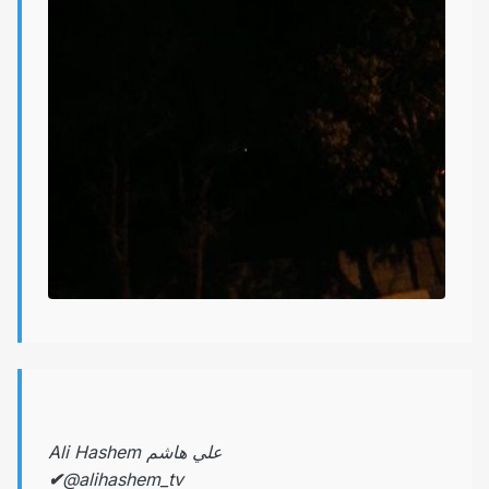
Ali Hashem علي هاشم
✔
@alihashem_tv