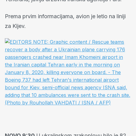
Prema prvim informacijama, avion je letio na liniji
za Kijev.
NOVO 9:30
U ukrajinskom zrakoplovu bilo je 82