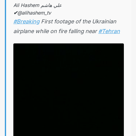
Ali Hashem علي هاشم
✔
@alihashem_tv
#Breaking
First footage of the Ukrainian
airplane while on fire falling near
#Tehran