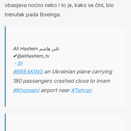
obasjava noćno nebo i to je, kako se čini, bio
trenutak pada Boeinga.
Ali Hashem علي هاشم
✔
@alihashem_tv
·
5h
#BREAKING
an Ukrainian plane carrying
180 passengers crashed close to Imam
#Khomeini
airport near
#Tehran