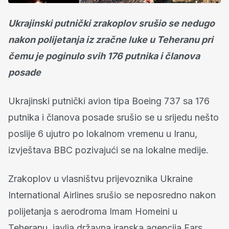
Ukrajinski putnički zrakoplov srušio se nedugo
nakon polijetanja iz zračne luke u Teheranu pri
čemu je poginulo svih 176 putnika i članova
posade
Ukrajinski putnički avion tipa Boeing 737 sa 176
putnika i članova posade srušio se u srijedu nešto
poslije 6 ujutro po lokalnom vremenu u Iranu,
izvještava BBC pozivajući se na lokalne medije.
Zrakoplov u vlasništvu prijevoznika Ukraine
International Airlines srušio se neposredno nakon
polijetanja s aerodroma Imam Homeini u
Teheranu, javlja državna iranska agencija Fars.