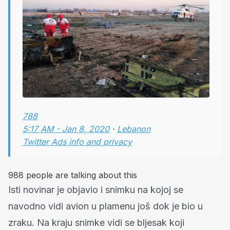
788
5:17 AM - Jan 8, 2020
·
Lebanon
Twitter Ads info and privacy
988 people are talking about this
Isti novinar je objavio i snimku na kojoj se
navodno vidi avion u plamenu još dok je bio u
zraku. Na kraju snimke vidi se bljesak koji