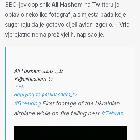
BBC-jev dopisnik
Ali Hashem
na Twitteru je
objavio nekoliko fotografija s mjesta pada koje
sugeriraju da je gotovo cijeli avion izgorio. - Vrlo
vjerojatno nema preživjelih, napisao je.
Ali Hashem علي هاشم
✔
@alihashem_tv
·
5h
Replying to @alihashem_tv
#Breaking
First footage of the Ukrainian
airplane while on fire falling near
#Tehran