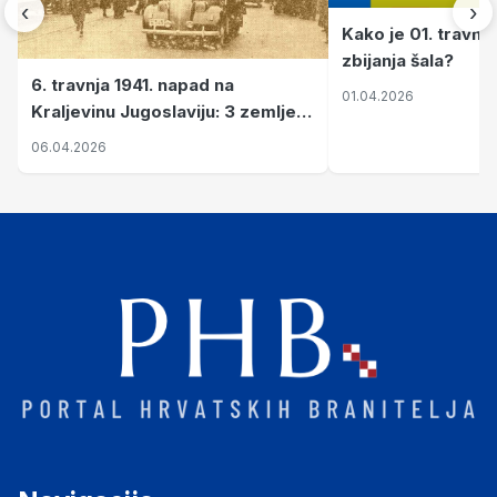
‹
›
Kako je 01. travnj
zbijanja šala?
6. travnja 1941. napad na
01.04.2026
Kraljevinu Jugoslaviju: 3 zemlje
nastale njenim raspadom
06.04.2026