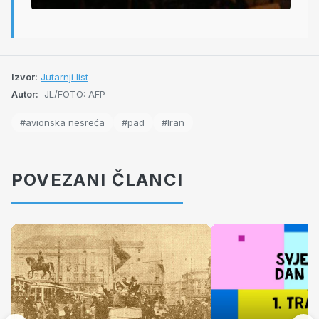
Izvor:
Jutarnji list
Autor:
JL/FOTO: AFP
#avionska nesreća
#pad
#Iran
POVEZANI ČLANCI