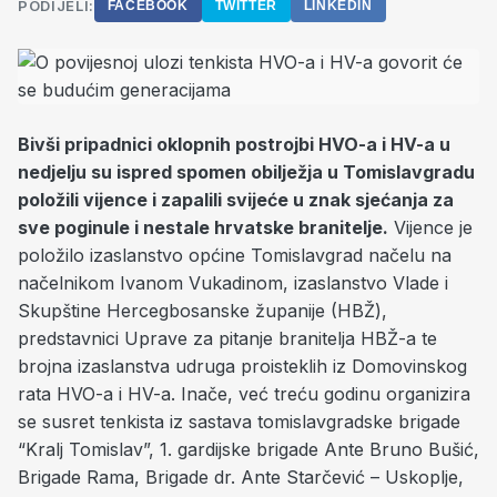
PODIJELI:
FACEBOOK
TWITTER
LINKEDIN
Bivši pripadnici oklopnih postrojbi HVO-a i HV-a u
nedjelju su ispred spomen obilježja u Tomislavgradu
položili vijence i zapalili svijeće u znak sjećanja za
sve poginule i nestale hrvatske branitelje.
Vijence je
položilo izaslanstvo općine Tomislavgrad načelu na
načelnikom Ivanom Vukadinom, izaslanstvo Vlade i
Skupštine Hercegbosanske županije (HBŽ),
predstavnici Uprave za pitanje branitelja HBŽ-a te
brojna izaslanstva udruga proisteklih iz Domovinskog
rata HVO-a i HV-a. Inače, već treću godinu organizira
se susret tenkista iz sastava tomislavgradske brigade
“Kralj Tomislav”, 1. gardijske brigade Ante Bruno Bušić,
Brigade Rama, Brigade dr. Ante Starčević – Uskoplje,