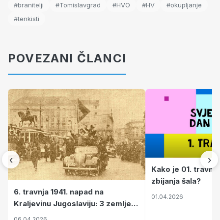
#branitelji
#Tomislavgrad
#HVO
#HV
#okupljanje
#tenkisti
POVEZANI ČLANCI
‹
›
Kako je 01. travnj
zbijanja šala?
6. travnja 1941. napad na
01.04.2026
Kraljevinu Jugoslaviju: 3 zemlje
nastale njenim raspadom
06.04.2026