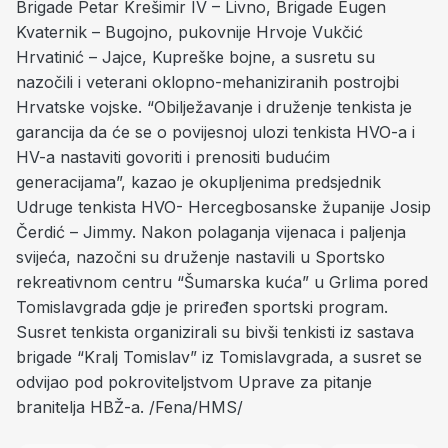
Brigade Petar Krešimir IV – Livno, Brigade Eugen
Kvaternik – Bugojno, pukovnije Hrvoje Vukčić
Hrvatinić – Jajce, Kupreške bojne, a susretu su
nazočili i veterani oklopno-mehaniziranih postrojbi
Hrvatske vojske. “Obilježavanje i druženje tenkista je
garancija da će se o povijesnoj ulozi tenkista HVO-a i
HV-a nastaviti govoriti i prenositi budućim
generacijama”, kazao je okupljenima predsjednik
Udruge tenkista HVO- Hercegbosanske županije Josip
Čerdić – Jimmy. Nakon polaganja vijenaca i paljenja
svijeća, nazočni su druženje nastavili u Sportsko
rekreativnom centru “Šumarska kuća” u Grlima pored
Tomislavgrada gdje je priređen sportski program.
Susret tenkista organizirali su bivši tenkisti iz sastava
brigade “Kralj Tomislav” iz Tomislavgrada, a susret se
odvijao pod pokroviteljstvom Uprave za pitanje
branitelja HBŽ-a. /Fena/HMS/