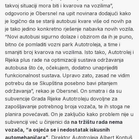
takvoj situaciji mora biti i kvarova na vozilima”,
odgovorio je Obersnel na upit novinara dodajući kako
je logično da se stariji autobusi kvare više od novih pa
je tako jedino konkretno rješenje nabavka novih vozila.
“Novi autobusi sigurno dolaze i obzirom da ih je puno,
bitno će pomladiti vozni park Autotroleja, a time i
smanjiti broj kvarova na vozilima. Isto tako, Autotrolej i
Rijeka plus rade na optimizaciji sustava održavanja
autobusa što će, očekujem, dodatno unaprijediti
funkcionalnost sustava. Upravo zato, zasad ne vidim
potrebu da se Skupština posebno bavi pitanjem
održavanja”, rekao je Obersnel. On smatra i da su
subvencije Grada Rijeke Autotroleju dovoljne za
zapošljavanje potrebnog broja vozača, te ih stoga ne
planira povećavati. On je zaključio kako problem nije u
subvenciji već u činjenici da
na tržištu rada nema
vozača, “a osjeća se i nedostatak iskusnih
automehaničara”
. Direktor Autotroleja Albert Kontuš