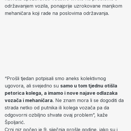
održavanjem vozila, ponajprije uzrokovane manjkom
mehaničara koji rade na poslovima održavanja.
“Prošli tjedan potpisali smo aneks kolektivnog
ugovora, ali svejedno su
samo u tom tjednu otišla
petorica kolega, a imamo i nove najave odlazaka
vozača i mehaničara
. Ne znam mora li se dogoditi da
strada netko od putnika ili kolega vozača pa da
odgovorni ozbiljno shvate ovaj problem”, kaže
Špoljarić.
Crni niz počeo je 9. siječnja prošle godine, iako su i