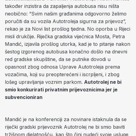
također inzistira da zapaljenja autobusa nisu ništa
neobično: “Svim našim građanima odgovorno želimo
poručiti da su vozila Autotroleja sigurna za prijevoz”,
rekao je za Novi list prošlog tjedna. No oporba u Rijeci
misli drukčije. Riječka gradska vijećnica Mosta, Petra
Mandić, izjavila prošlog utorka, kad je to pitanje nakon
šestog izgorenog autobusa konačno došlo na dnevni
red gradske skupštine, da se putnike dovodi u
opasnost zbog odnosa Uprave Autotroleja prema
vozačima, koji su preopterećeni i iscrpljeni, i zbog
lošeg upravljanja voznim parkom.
Autotrolej ne bi
smio konkurirati privatnim prijevoznicima jer je
subvencioniran
Mandić je na konferenciji za novinare istaknula da se
riječki gradski prijevoznik Autotrolej ne bi smio baviti
tržišnom djelatnošću, kao što čini nudeći svoje usluge