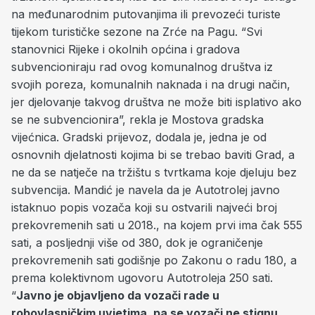
na međunarodnim putovanjima ili prevozeći turiste
tijekom turističke sezone na Zrće na Pagu. “Svi
stanovnici Rijeke i okolnih općina i gradova
subvencioniraju rad ovog komunalnog društva iz
svojih poreza, komunalnih naknada i na drugi način,
jer djelovanje takvog društva ne može biti isplativo ako
se ne subvencionira”, rekla je Mostova gradska
vijećnica. Gradski prijevoz, dodala je, jedna je od
osnovnih djelatnosti kojima bi se trebao baviti Grad, a
ne da se natječe na tržištu s tvrtkama koje djeluju bez
subvencija. Mandić je navela da je Autotrolej javno
istaknuo popis vozača koji su ostvarili najveći broj
prekovremenih sati u 2018., na kojem prvi ima čak 555
sati, a posljednji više od 380, dok je ograničenje
prekovremenih sati godišnje po Zakonu o radu 180, a
prema kolektivnom ugovoru Autotroleja 250 sati.
“
Javno je objavljeno da vozači rade u
robovlasničkim uvjetima, pa se vozači ne stignu