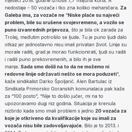
mjeseci 2018. godine iznosili 7,7 milijuna kuna. A
nedostaje – 50 vozača i tko zna koliko mehaničara.
Za
Galeba ima, za vozače ne
“
Niske plaće su najveći
problem, bile su srušene svojevremeno, a vozilo se
puno izvanrednih prijevoza
, što je bila ok zarada za
Trolej, međutim potrošilo se ljude. Tu je puno ljudi dalo
otkaz jer jednostavno nisu imali privatan život. Linije su
morale raditi, grad je morao funkcionirati, ljudi su radili
i radili puno prekovremenih, a bilo ih je sve
manje.
Sada smo došli na to da ne možemo ni
redovne linije održavati nešto se mora poduzeti
“,
kaže sindikalist Darko Špoljarić. Alen Bartulac iz
Sindikata Primorsko Goranskih komunalaca pak kaže
za “100 posto”, “Nije to došlo jučer, mi na to
upozoravamo dugi niz godina. Situacija je krenula
nizbrdo kada smo imali problem s jedno
20 vozača za
koje je otkriveno da kvalifikacije koje su imali za
vozača nisu bile zadovoljavajuće
. Bilo je to 2013. i