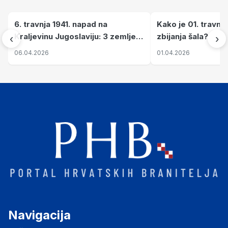
6. travnja 1941. napad na
Kako je 01. travnj
Kraljevinu Jugoslaviju: 3 zemlje
zbijanja šala?
‹
›
nastale njenim raspadom
06.04.2026
01.04.2026
Navigacija