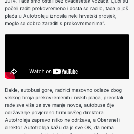
2014. Tada smo ostali bez dvadesetak vozača. Ljudi su
počeli raditi prekovremeno i dosta se radilo, tada je još
plaća u Autotroleju iznosila neki hrvatski prosjek,
moglo se dobro zaraditi s prekovremenima”.
Dakle, autobusi gore, radnici masovno odlaze zbog
velikog broja prekovremenih i niskih plaća, preostali
rade sve više za sve manje novca, autobuse čije
održavanje povjereno firmi bivšeg direktora
Autotroleja zapravo nitko ne održava, a Obersnel i
direktor Autotroleja kažu da je sve OK, da nema