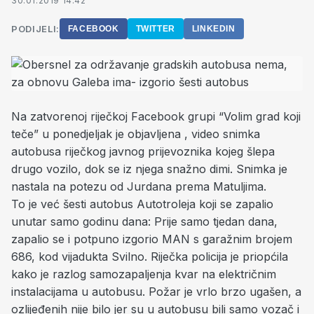
30.01.2019 14:42
PODIJELI:
FACEBOOK
TWITTER
LINKEDIN
Na zatvorenoj riječkoj Facebook grupi “Volim grad koji
teče” u ponedjeljak je objavljena , video snimka
autobusa riječkog javnog prijevoznika kojeg šlepa
drugo vozilo, dok se iz njega snažno dimi. Snimka je
nastala na potezu od Jurdana prema Matuljima.
To je već šesti autobus Autotroleja koji se zapalio
unutar samo godinu dana: Prije samo tjedan dana,
zapalio se i potpuno izgorio MAN s garažnim brojem
686, kod vijadukta Svilno. Riječka policija je priopćila
kako je razlog samozapaljenja kvar na električnim
instalacijama u autobusu. Požar je vrlo brzo ugašen, a
ozlijeđenih nije bilo jer su u autobusu bili samo vozač i