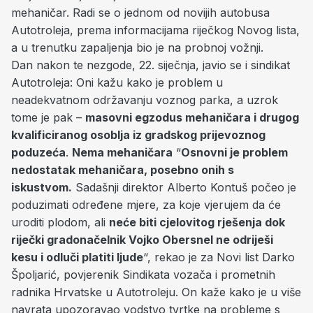
mehaničar. Radi se o jednom od novijih autobusa
Autotroleja, prema informacijama riječkog Novog lista,
a u trenutku zapaljenja bio je na probnoj vožnji.
Dan nakon te nezgode, 22. siječnja, javio se i sindikat
Autotroleja: Oni kažu kako je problem u
neadekvatnom održavanju voznog parka, a uzrok
tome je pak –
masovni egzodus mehaničara i drugog
kvalificiranog osoblja iz gradskog prijevoznog
poduzeća
.
Nema mehaničara
“
Osnovni je problem
nedostatak mehaničara, posebno onih s
iskustvom.
Sadašnji direktor Alberto Kontuš počeo je
poduzimati određene mjere, za koje vjerujem da će
uroditi plodom, ali
neće biti cjelovitog rješenja dok
riječki gradonačelnik Vojko Obersnel ne odriješi
kesu i odluči platiti ljude
“, rekao je za Novi list Darko
Špoljarić, povjerenik Sindikata vozača i prometnih
radnika Hrvatske u Autotroleju. On kaže kako je u više
navrata upozoravao vodstvo tvrtke na probleme s