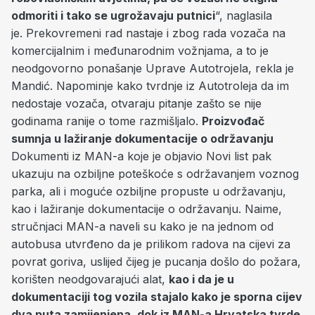
odmoriti i tako se ugrožavaju putnici
“, naglasila
je. Prekovremeni rad nastaje i zbog rada vozača na
komercijalnim i međunarodnim vožnjama, a to je
neodgovorno ponašanje Uprave Autotrojela, rekla je
Mandić. Napominje kako tvrdnje iz Autotroleja da im
nedostaje vozača, otvaraju pitanje zašto se nije
godinama ranije o tome razmišljalo.
Proizvođač
sumnja u lažiranje dokumentacije o održavanju
Dokumenti iz MAN-a koje je objavio Novi list pak
ukazuju na ozbiljne poteškoće s održavanjem voznog
parka, ali i moguće ozbiljne propuste u održavanju,
kao i lažiranje dokumentacije o održavanju. Naime,
stručnjaci MAN-a naveli su kako je na jednom od
autobusa utvrđeno da je prilikom radova na cijevi za
povrat goriva, uslijed čijeg je pucanja došlo do požara,
korišten neodgovarajući alat,
kao i da je u
dokumentaciji tog vozila stajalo kako je sporna cijev
dva puta zamijenjena, dok iz MAN-a Hrvatska tvrde