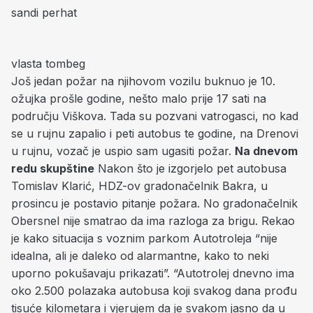
sandi perhat
vlasta tombeg
Još jedan požar na njihovom vozilu buknuo je 10.
ožujka prošle godine, nešto malo prije 17 sati na
području Viškova. Tada su pozvani vatrogasci, no kad
se u rujnu zapalio i peti autobus te godine, na Drenovi
u rujnu, vozač je uspio sam ugasiti požar.
Na dnevom
redu skupštine
Nakon što je izgorjelo pet autobusa
Tomislav Klarić, HDZ-ov gradonačelnik Bakra, u
prosincu je postavio pitanje požara. No gradonačelnik
Obersnel nije smatrao da ima razloga za brigu. Rekao
je kako situacija s voznim parkom Autotroleja “nije
idealna, ali je daleko od alarmantne, kako to neki
uporno pokušavaju prikazati”. “Autotrolej dnevno ima
oko 2.500 polazaka autobusa koji svakog dana prođu
tisuće kilometara i vjerujem da je svakom jasno da u