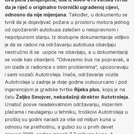
da je riječ o originalno tvornički ugrađenoj cijevi,
odnosno da nije mijenjana
. Također, u dokumentu se
tvrdi da je dojavljivač požara u prostoru motora jednog
od opožarenih autobusa zatečen u neispravnom i
nepotpunom stanju. Iz dostupne dokumentacije vidljivo
je da se radovi na održavanju autobusa obavljaju
nestručno ili se uopće ne obavljaju, a u dokumentaciji
se vode kao obavljeni. “Odvezemo bus na popravak, a
on izađe iz radionice s istim problemima”, upozoravaju
i sami vozači Autotroleja. Inače, održavanje vozila
Autotroleja u zadnje je dvije godine outsourcano i pod
ingerencijom je gradske tvrtke
Rijeka plus
, kojoj je na
čelu
Željko Smojver, nekadašnji direktor Autotroleja
.
Unatoč posve neadekvatnom održavanju, mizernim
plaćama i neulaganju u tehniku, troškovi Autotroleja u
prošloj su godini narasli za više od milijun kuna u
odnosu na prethodnu, a gubici su u prvih devet