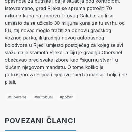
opasnosti za putnike i da je situacija pod kontrolom.
Istovremeno, grad Rijeka se sprema potrošiti 70
milijuna kuna na obnovu Titovog Galeba: Je li se,
umjesto da se užicalo 30 milijuna kuna za tu svrhu od
EU, taj novac moglo tražiti za obnovu gradskog
voznog parka, ili gradnju novog autobusnog
kolodvora u Rijeci umjesto postojećeg za kojeg se svi
slažu da je sramota Rijeke, a čiju je gradnju Obersnel
obećavao pred svake izbore kao “sigurnu stvar” u
idućem njegovom mandatu. O tome koliko je
potrošeno za Frljića i njegove “performanse” bolje i ne
pitati.
#Obersnel
#autobusi
#požar
POVEZANI ČLANCI