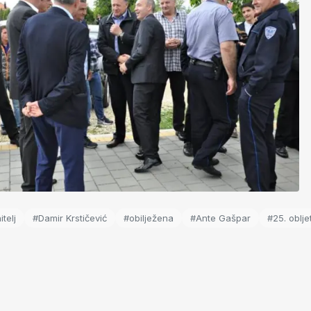
telj
#Damir Krstičević
#obilježena
#Ante Gašpar
#25. oblje