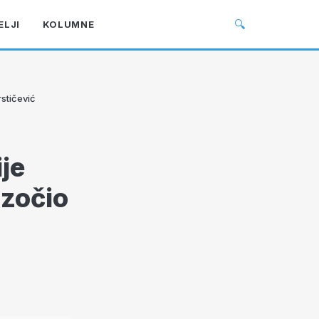
🔍
ELJI
KOLUMNE
rstičević
ije
azočio