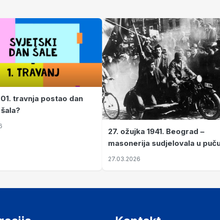
 01. travnja postao dan
 šala?
6
27. ožujka 1941. Beograd –
masonerija sudjelovala u puč
koji je Jugoslaviju odveo u kr
27.03.2026
II. svjetski rat