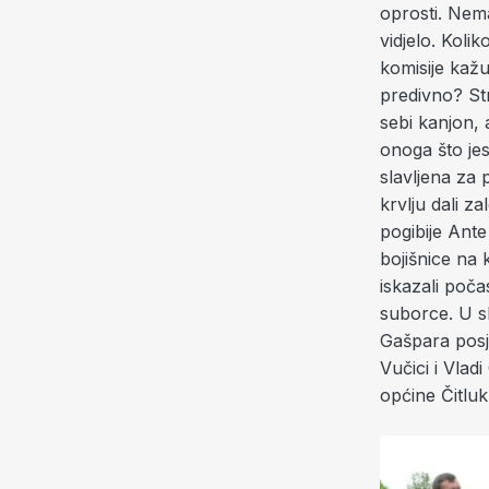
oprosti. Nema
vidjelo. Koli
komisije kažu
predivno? Str
sebi kanjon, 
onoga što jes
slavljena za 
krvlju dali z
pogibije Ante
bojišnice na
iskazali poč
suborce. U sk
Gašpara posj
Vučici i Vlad
općine Čitluk