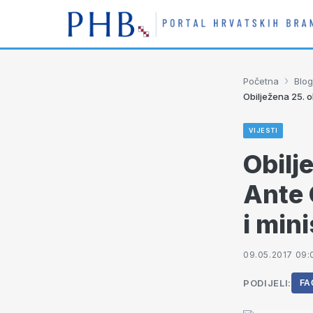
›
Početna
Blog
Obilježena 25. o
VIJESTI
Obilj
Ante 
i min
09.05.2017 09:
PODIJELI:
FA