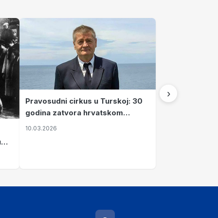
›
Pravosudni cirkus u Turskoj: 30
godina zatvora hrvatskom
kapetanu kojeg su sami pustili
10.03.2026
u
vavi