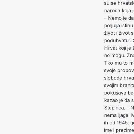
su se hrvatsk
naroda koja j
– Nemojte da
poljulja isti
život i život
poduhvatu“. 
Hrvat koji je
ne mogu. Znač
Tko mu to mož
svoje propovi
slobode hrva
svojim branit
pokušava baci
kazao je da se
Stepinca. – N
nema ljage. 
ih od 1945. g
ime i prezime