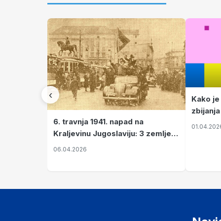
‹
Kako je
zbijanja
6. travnja 1941. napad na
01.04.202
Kraljevinu Jugoslaviju: 3 zemlje
nastale njenim raspadom
06.04.2026