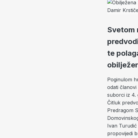
Svetom m
predvodi
te polag
obilježe
Poginulom hr
odati članovi
suborci iz 4.
Čitluk predv
Predragom Sm
Domovinskog r
Ivan Turudić 
propovijedi b