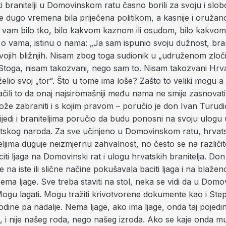
i branitelji u Domovinskom ratu časno borili za svoju i slo
e dugo vremena bila priječena politikom, a kasnije i oruža
 vam bilo tko, bilo kakvom kaznom ili osudom, bilo kakvom 
nu o vama, istinu o nama: „Ja sam ispunio svoju dužnost, br
 svojih bližnjih. Nisam zbog toga sudionik u „udruženom zl
Stoga, nisam takozvani, nego sam to. Nisam takozvani Hrv
 želio svoj „tor“. Što u tome ima loše? Zašto to veliki mogu a
ili to da onaj najsiromašniji među nama ne smije zasnovati s
e zabraniti i s kojim pravom – poručio je don Ivan Turudić
jedi i braniteljima poručio da budu ponosni na svoju ulogu
tskog naroda. Za sve učinjeno u Domovinskom ratu, hrvat
eljima duguje neizmjernu zahvalnost, no često se na različi
ti ljaga na Domovinski rat i ulogu hrvatskih branitelja. Do
 na iste ili slične načine pokušavala baciti ljaga i na blažen
ema ljage. Sve treba staviti na stol, neka se vidi da u Dom
Mogu lagati. Mogu tražiti krivotvorene dokumente kao i Step
odine pa nadalje. Nema ljage, ako ima ljage, onda taj pojedi
, i nije našeg roda, nego našeg izroda. Ako se kaje onda m