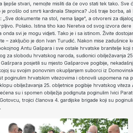
 ljepše stvari, nemojte misliti da će ovo stati tek tako. Sve ć
ko je prošlo od smrti kardinala Stepinca? Još traje borba, ali
: „Sve dokumente na stol, nema ljage“, a otvoreni za dijalog.
pljivo. Polako. Istina tiho kao Neretva od svog izvora dere 
a onda svi je mogu vidjeti. Tako je i sa istinom. Živite dostoj
te – zaključio je don Ivan Turudić. Nakon mise zadušnice ko
pokojnog Antu Gašpara i sve ostale hrvatske branitelje koji
alog za slobodu hrvatskog naroda, sudionici obilježavanja 25.
 Gašrpara posjetili su mjesto Gašparove pogibije, nekadašnj
 kojoj su svojim ponovnim okupljanjem suborci iz Domovins
ast poginulim hrvatskim vitezovima i obnovili uspomena na 
lopu obilježavanja 25. obljetnice pogibije hrvatskog viteza
ećena su i spomen obilježja podignuta poginulim Ivici Parat
i Gotovcu, trojici članova 4. gardijske brigade koji su poginu
.