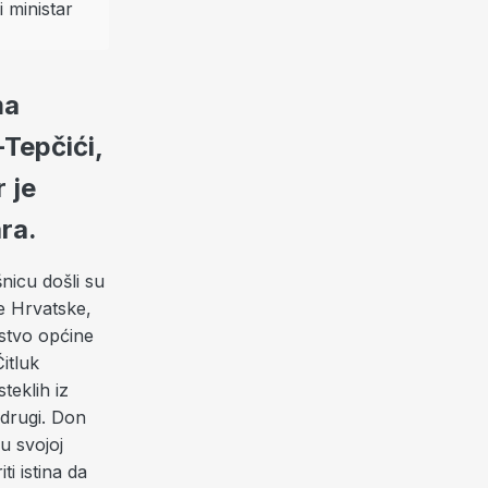
ma
Tepčići,
 je
ra.
nicu došli su
ke Hrvatske,
nstvo općine
itluk
teklih iz
 drugi. Don
u svojoj
i istina da