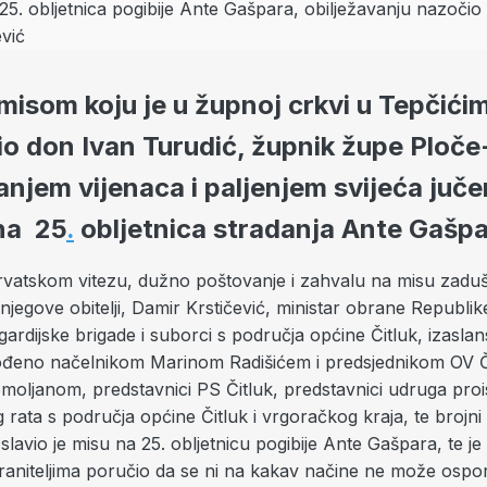
isom koju je u župnoj crkvi u Tepčići
o don Ivan Turudić, župnik župe Ploče-
anjem vijenaca i paljenjem svijeća jučer
na 25
.
obljetnica stradanja Ante Gašpa
vatskom vitezu, dužno poštovanje i zahvalu na misu zaduš
 njegove obitelji, Damir Krstičević, ministar obrane Republi
 gardijske brigade i suborci s područja općine Čitluk, izasla
ođeno načelnikom Marinom Radišićem i predsjednikom OV Č
oljanom, predstavnici PS Čitluk, predstavnici udruga prois
ata s područja općine Čitluk i vrgoračkog kraja, te brojni
slavio je misu na 25. obljetnicu pogibije Ante Gašpara, te je 
raniteljima poručio da se ni na kakav načine ne može osporit