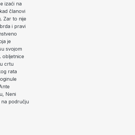
e izaći na
 kad članovi
 Zar to nije
brda i pravi
anstveno
ja je
 su svojom
 obljetnice
u crtu
kog rata
poginule
 Ante
u, Neni
li na području