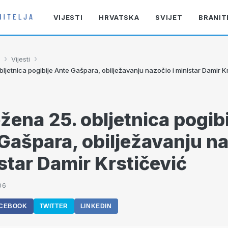
VIJESTI
HRVATSKA
SVIJET
BRANIT
›
›
Vijesti
bljetnica pogibije Ante Gašpara, obilježavanju nazočio i ministar Damir K
ežena 25. obljetnica pogib
Gašpara, obilježavanju n
istar Damir Krstičević
06
CEBOOK
TWITTER
LINKEDIN