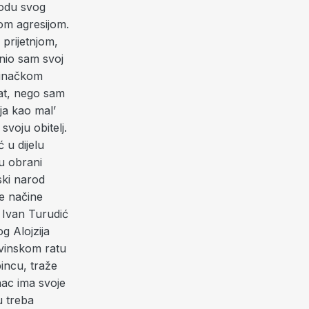
bodu svog
nom agresijom.
prijetnjom,
anio sam svoj
očinačkom
at, nego sam
 ja kao mal’
voju obitelj.
 u dijelu
 u obrani
ski narod
te načine
n Ivan Turudić
og Alojzija
ovinskom ratu
incu, traže
nac ima svoje
u treba