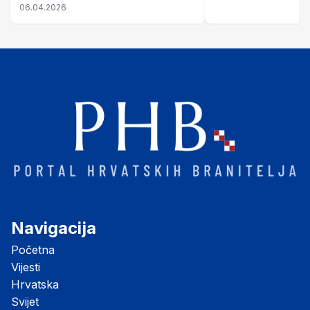
nastale njenim raspadom
06.04.2026
Navigacija
Početna
Vijesti
Hrvatska
Svijet