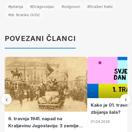
#pitanja
#Dragovoljac
#odgovori
#Dražen Katić
#dr. Branko Grčić
POVEZANI ČLANCI
‹
›
Kako je 01. travnj
zbijanja šala?
6. travnja 1941. napad na
01.04.2026
Kraljevinu Jugoslaviju: 3 zemlje