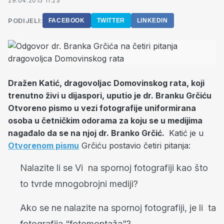
29.04.2015 11:23
PODIJELI:
FACEBOOK
TWITTER
LINKEDIN
Dražen Katić, dragovoljac Domovinskog rata, koji
trenutno živi u dijaspori, uputio je dr. Branku Grčiću
Otvoreno pismo u vezi fotografije uniformirana
osoba u četničkim odorama za koju se u medijima
nagađalo da se na njoj dr. Branko Grčić.
Katić je u
Otvorenom pismu
Grčiću postavio četiri pitanja:
Nalazite li se Vi na spornoj fotografiji kao što
to tvrde mnogobrojni mediji?
Ako se ne nalazite na spornoj fotografiji, je li ta
fotografija “fotomontaža”?