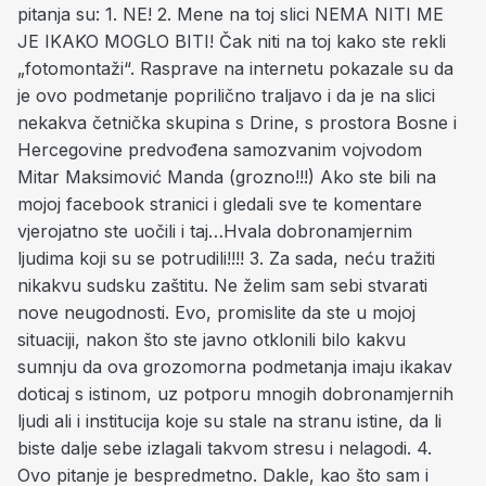
pitanja su: 1. NE! 2. Mene na toj slici NEMA NITI ME
JE IKAKO MOGLO BITI! Čak niti na toj kako ste rekli
„fotomontaži“. Rasprave na internetu pokazale su da
je ovo podmetanje poprilično traljavo i da je na slici
nekakva četnička skupina s Drine, s prostora Bosne i
Hercegovine predvođena samozvanim vojvodom
Mitar Ma
ksimović Manda (grozno!!!) Ako ste bili na
mojoj facebook stranici i gledali sve te komentare
vjerojatno ste uočili i taj…Hvala dobronamjernim
ljudima koji su se potrudili!!!!
3. Za sada, neću tražiti
nikakvu sudsku zaštitu. Ne želim sam sebi stvarati
nove neugodnosti. Evo, promislite da ste u mojoj
situaciji, nakon što ste javno otklonili bilo kakvu
sumnju da ova grozomorna podmetanja imaju ikakav
doticaj s istinom, uz potporu mnogih dobronamjernih
ljudi ali i institucija koje su stale na stranu istine, da li
biste dalje sebe izlagali takvom stresu i nelagodi.
4.
Ovo pitanje je bespredmetno.
Dakle, kao što sam i