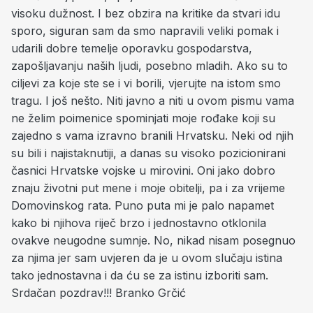
visoku dužnost. I bez obzira na kritike da stvari idu
sporo, siguran sam da smo napravili veliki pomak i
udarili dobre temelje oporavku gospodarstva,
zapošljavanju naših ljudi, posebno mladih. Ako su to
ciljevi za koje ste se i vi borili, vjerujte na istom smo
tragu.
I još nešto.
Niti javno a niti u ovom pismu vama
ne želim poimenice spominjati moje rođake koji su
zajedno s vama izravno branili Hrvatsku. Neki od njih
su bili i najistaknutiji, a danas su visoko pozicionirani
časnici Hrvatske vojske u mirovini. Oni jako dobro
znaju životni put mene i moje obitelji, pa i za vrijeme
Domovinskog rata. Puno puta mi je palo napamet
kako bi njihova riječ brzo i jednostavno otklonila
ovakve neugodne sumnje. No, nikad nisam posegnuo
za njima jer sam uvjeren da je u ovom slučaju istina
tako jednostavna i da ću se za istinu izboriti sam.
Srdačan pozdrav!!! Branko Grčić