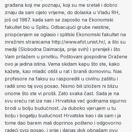
građana koji me poznaju, koji su me sretali i dobro
znaju da sam cijelo vrijeme, do dolaska u Vladu RH,
još od 1987. kada sam se zaposlio na Ekonomski
fakultet bio u Splitu. Odbacujući grube neistine,
priopćenjem se oglasio i splitski Ekonomski fakultet na
mrežnim stranicama http://www.efst.unist.hr/, a što su
mediji (Slobodna Dalmacija, prije svih) i prenijeli i što
Vam prilažem u privitku.
Poštovani gospodine Dražene
ovo je jedina istina.
Vama skidam kapu što ste, kako
kažete, kao mladić otišli u rat i branili domovinu. Nas
profesore na faksu su rasporedili u civilnu zaštitu i
radili smo taj svoj posao. Nismo bili izloženi ni blizu
onome što ste vi prošli. Zato svaka čast. Sada je na
svu sreću rat iza nas i Hrvatska već godinama sigurno
brodi u bolju budućnost.
Ja duboko vjerujem u tu
bolju i bogatiju budućnost Hrvatske kao i da sam i ja
tome dao barem mali doprinos pošteno i odgovorno
radeći svoj posao, i prije i danas dok obnašam ovu