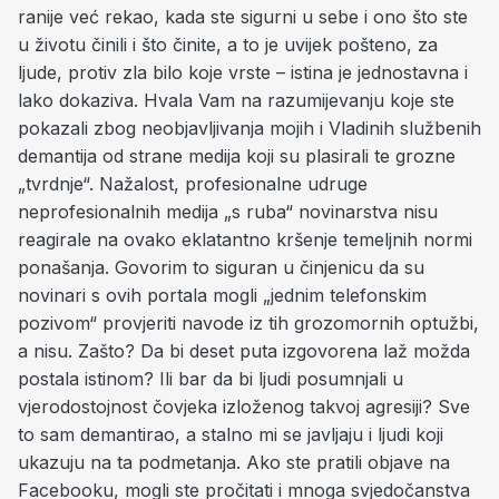
ranije već rekao, kada ste sigurni u sebe i ono što ste
u životu činili i što činite, a to je uvijek pošteno, za
ljude, protiv zla bilo koje vrste – istina je jednostavna i
lako dokaziva. Hvala Vam na razumijevanju koje ste
pokazali zbog neobjavljivanja mojih i Vladinih službenih
demantija od strane medija koji su plasirali te grozne
„tvrdnje“. Nažalost, profesionalne udruge
neprofesionalnih medija „s ruba“ novinarstva nisu
reagirale na ovako eklatantno kršenje temeljnih normi
ponašanja. Govorim to siguran u činjenicu da su
novinari s ovih portala mogli „jednim telefonskim
pozivom“ provjeriti navode iz tih grozomornih optužbi,
a nisu. Zašto? Da bi deset puta izgovorena laž možda
postala istinom? Ili bar da bi ljudi posumnjali u
vjerodostojnost čovjeka izloženog takvoj agresiji? Sve
to sam demantirao, a stalno mi se javljaju i ljudi koji
ukazuju na ta podmetanja.
Ako ste pratili objave na
Facebooku, mogli ste pročitati i mnoga svjedočanstva