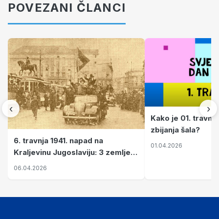
POVEZANI ČLANCI
‹
›
Kako je 01. travnj
zbijanja šala?
6. travnja 1941. napad na
01.04.2026
Kraljevinu Jugoslaviju: 3 zemlje
nastale njenim raspadom
06.04.2026