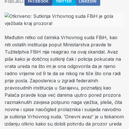
PODIJELI:
FACEBOOK
TWITTER
LINKEDIN
Međutim nitko od čelnika Vrhovnog suda FBiH, kao
niti ostalih institucija poput Ministarstva pravde te
Tužiteljstva FBiH nije reagirao na ovaj skandal. Avaz
piše kako je dotičnoj sutkinji čak i policija pokucala na
vrata ureda na što im je ona odgovorila da je njeno
radno vrijeme od 9 te da se nikog ne tiče što ona radi
prije posla. Zaposlenica u zgradi federalnih
pravosudnih institucija u Sarajevu, poznatijoj kao
Palača pravde koja već danima ujutro pored prozora
razmaknutih zavjesa potpuno naga vježba, pleše, čita
novine i spise naočigled prolaznika i susjeda navodno
je sutkinja Vrhovnog suda. 'Dnevni avaz' je u tiskanom
izdanju otkrio kako su dobili potvrdu da prozor ureda