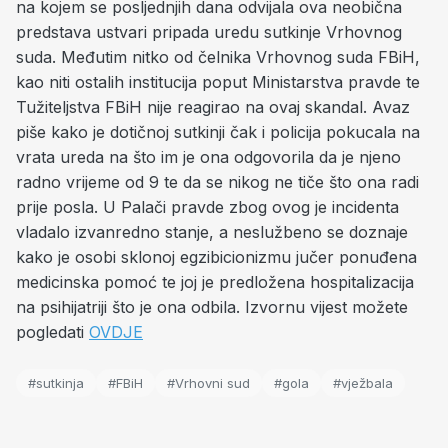
na kojem se posljednjih dana odvijala ova neobična
predstava ustvari pripada uredu sutkinje Vrhovnog
suda. Međutim nitko od čelnika Vrhovnog suda FBiH,
kao niti ostalih institucija poput Ministarstva pravde te
Tužiteljstva FBiH nije reagirao na ovaj skandal. Avaz
piše kako je dotičnoj sutkinji čak i policija pokucala na
vrata ureda na što im je ona odgovorila da je njeno
radno vrijeme od 9 te da se nikog ne tiče što ona radi
prije posla. U Palači pravde zbog ovog je incidenta
vladalo izvanredno stanje, a neslužbeno se doznaje
kako je osobi sklonoj egzibicionizmu jučer ponuđena
medicinska pomoć te joj je predložena hospitalizacija
na psihijatriji što je ona odbila. Izvornu vijest možete
pogledati
OVDJE
#sutkinja
#FBiH
#Vrhovni sud
#gola
#vježbala