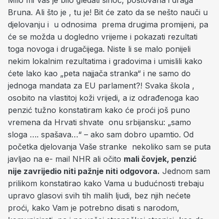
Milo mi Vas je bilo gledati sinoć, poštovana i draga
Bruna. Ali što je , tu je! Bit će zato da se nešto nauči u
djelovanju i u odnosima prema drugima promijeni, pa
će se možda u dogledno vrijeme i pokazati rezultati
toga novoga i drugačijega. Niste li se malo ponijeli
nekim lokalnim rezultatima i gradovima i umislili kako
ćete lako kao „peta najjača stranka“ i ne samo do
jednoga mandata za EU parlament?! Svaka škola ,
osobito na vlastitoj koži vrijedi, a iz odrađenoga kao
penzić tužno konstatiram kako će proći još puno
vremena da Hrvati shvate onu srbijansku: „samo
sloga …. spašava…“ – ako sam dobro upamtio. Od
početka djelovanja Vaše stranke nekoliko sam se puta
javljao na e- mail NHR ali očito
mali čovjek, penzić
nije zavrijedio niti pažnje niti odgovora.
Jednom sam
prilikom konstatirao kako Vama u budućnosti trebaju
upravo glasovi svih tih malih ljudi, bez njih nećete
proći, kako Vam je potrebno disati s narodom,