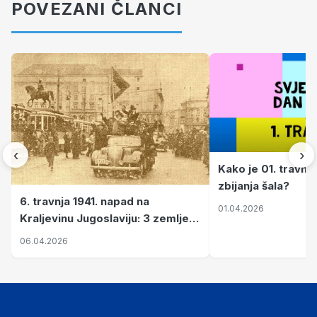
POVEZANI ČLANCI
‹
›
Kako je 01. travnj
zbijanja šala?
6. travnja 1941. napad na
01.04.2026
Kraljevinu Jugoslaviju: 3 zemlje
nastale njenim raspadom
06.04.2026