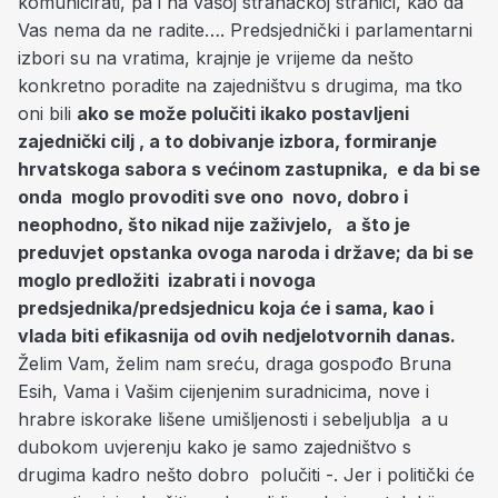
komunicirati, pa i na vašoj stranačkoj stranici, kao da
Vas nema da ne radite…. Predsjednički i parlamentarni
izbori su na vratima, krajnje je vrijeme da nešto
konkretno poradite na zajedništvu s drugima, ma tko
oni bili
ako se može polučiti ikako postavljeni
zajednički cilj , a to dobivanje izbora,
formiranje
hrvatskoga sabora s većinom zastupnika, e da bi se
onda
moglo provoditi sve ono novo, dobro i
neophodno, što nikad nije zaživjelo,
a što je
preduvjet opstanka ovoga naroda i države; da bi se
moglo predložiti
izabrati i novoga
predsjednika/predsjednicu koja će i sama, kao i
vlada biti
efikasnija od ovih nedjelotvornih danas.
Želim Vam, želim nam sreću, draga gospođo Bruna
Esih, Vama i Vašim cijenjenim suradnicima, nove i
hrabre iskorake lišene umišljenosti i sebeljublja a u
dubokom uvjerenju kako je samo zajedništvo s
drugima kadro nešto dobro polučiti -. Jer i politički će