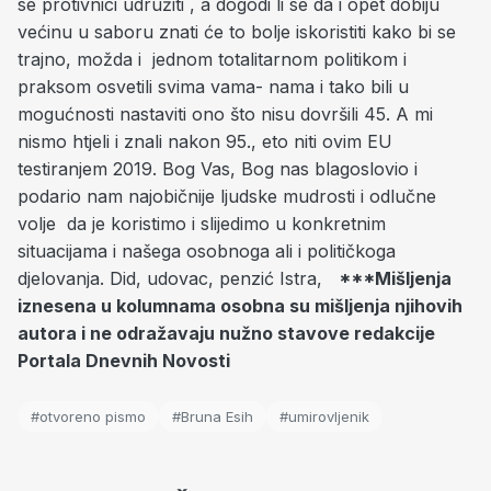
se protivnici udružiti , a dogodi li se da i opet dobiju
većinu u saboru znati će to bolje iskoristiti kako bi se
trajno, možda i jednom totalitarnom politikom i
praksom osvetili svima vama- nama i tako bili u
mogućnosti nastaviti ono što nisu dovršili 45. A mi
nismo htjeli i znali nakon 95., eto niti ovim EU
testiranjem 2019. Bog Vas, Bog nas blagoslovio i
podario nam najobičnije ljudske mudrosti i odlučne
volje da je koristimo i slijedimo u konkretnim
situacijama i našega osobnoga ali i političkoga
djelovanja. Did, udovac, penzić Istra,
***Mišljenja
iznesena u kolumnama osobna su mišljenja njihovih
autora i ne odražavaju nužno stavove redakcije
Portala Dnevnih Novosti
#otvoreno pismo
#Bruna Esih
#umirovljenik