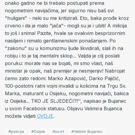
onako gadno ne bi trebalo postupati prema
nogometnim navijačima, jer sigurno nisu baš svi
"huligani" - neki su me kritizirali. Eto, baka prođe kroz
crveno i da je malo "jača"- mogli su je i ubiti! A milicija
to još i snima! Pazite, hvale se ovakvim besprizornim
nasiljem i nimalo gentlamenskim ponašanjem. Po
"zakonu" su u komunizmu ljude likvidirali, slali ih na
robiju i to je taj mentalni sklop... Valjda je cilj poslati
poruku: morate nas se bojati, mi smo vlast, naš
ministar je opak, naš premijer je nesmjenjiv! Nabrojat
ćemo zato redom: Marko Azapović, Darko Pajičić,
100-postotni ratni vojni invalidi u kolicima na Trgu Sv.
Marka, maturant u Osijeku, nogometni navijači, bakica
iz Osijeka... TKO JE SLJEDEĆI?!'', napisao je Bujanec
u svom Facebook statusu. Objavu Velimira Bujanca
možete vidjeti
OVDJE
.
#policija
#Osijek
#osvrt
#Velimir Bujanec