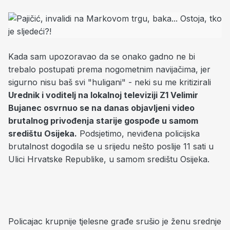
Kada sam upozoravao da se onako gadno ne bi
trebalo postupati prema nogometnim navijačima, jer
sigurno nisu baš svi "huligani" - neki su me kritizirali
Urednik i voditelj na lokalnoj televiziji Z1 Velimir
Bujanec osvrnuo se na danas objavljeni video
brutalnog privođenja starije gospođe u samom
središtu Osijeka.
Podsjetimo, neviđena policijska
brutalnost dogodila se u srijedu nešto poslije 11 sati u
Ulici Hrvatske Republike, u samom središtu Osijeka.
Policajac krupnije tjelesne građe srušio je ženu srednje