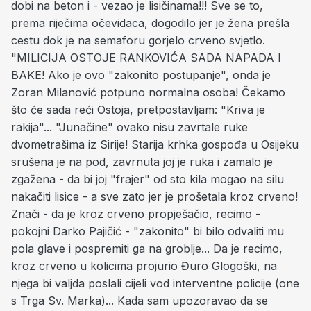
dobi na beton i - vezao je lisičinama!!! Sve se to,
prema riječima očevidaca, dogodilo jer je žena prešla
cestu dok je na semaforu gorjelo crveno svjetlo.
"MILICIJA OSTOJE RANKOVIĆA SADA NAPADA I
BAKE! Ako je ovo "zakonito postupanje", onda je
Zoran Milanović potpuno normalna osoba! Čekamo
što će sada reći Ostoja, pretpostavljam: "Kriva je
rakija"... "Junačine" ovako nisu zavrtale ruke
dvometrašima iz Sirije! Starija krhka gospođa u Osijeku
srušena je na pod, zavrnuta joj je ruka i zamalo je
zgažena - da bi joj "frajer" od sto kila mogao na silu
nakačiti lisice - a sve zato jer je prošetala kroz crveno!
Znači - da je kroz crveno propješačio, recimo -
pokojni Darko Pajičić - "zakonito" bi bilo odvaliti mu
pola glave i pospremiti ga na groblje... Da je recimo,
kroz crveno u kolicima projurio Đuro Glogoški, na
njega bi valjda poslali cijeli vod interventne policije (one
s Trga Sv. Marka)... Kada sam upozoravao da se