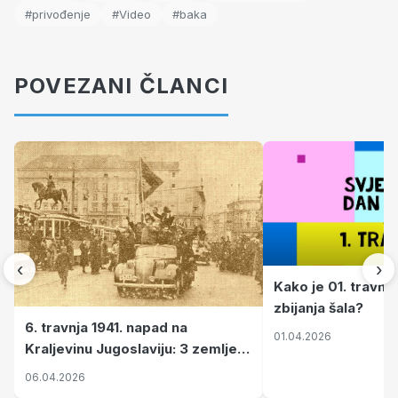
#privođenje
#Video
#baka
POVEZANI ČLANCI
‹
›
Kako je 01. travnj
zbijanja šala?
6. travnja 1941. napad na
01.04.2026
Kraljevinu Jugoslaviju: 3 zemlje
nastale njenim raspadom
06.04.2026