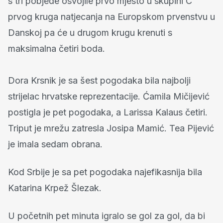
s tri pobjede osvojile prvo mjesto u skupini C
prvog kruga natjecanja na Europskom prvenstvu u
Danskoj pa će u drugom krugu krenuti s
maksimalna četiri boda.
Dora Krsnik je sa šest pogodaka bila najbolji
strijelac hrvatske reprezentacije. Ćamila Mičijević
postigla je pet pogodaka, a Larissa Kalaus četiri.
Triput je mrežu zatresla Josipa Mamić. Tea Pijević
je imala sedam obrana.
Kod Srbije je sa pet pogodaka najefikasnija bila
Katarina Krpež Šlezak.
U početnih pet minuta igralo se gol za gol, da bi