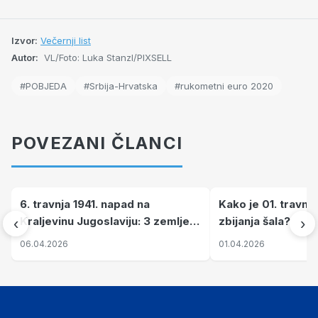
Izvor:
Večernji list
Autor:
VL/Foto: Luka Stanzl/PIXSELL
#POBJEDA
#Srbija-Hrvatska
#rukometni euro 2020
POVEZANI ČLANCI
6. travnja 1941. napad na
Kako je 01. travnj
Kraljevinu Jugoslaviju: 3 zemlje
zbijanja šala?
‹
›
nastale njenim raspadom
06.04.2026
01.04.2026