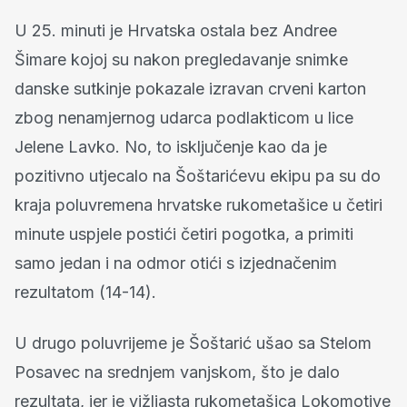
U 25. minuti je Hrvatska ostala bez Andree
Šimare kojoj su nakon pregledavanje snimke
danske sutkinje pokazale izravan crveni karton
zbog nenamjernog udarca podlakticom u lice
Jelene Lavko. No, to isključenje kao da je
pozitivno utjecalo na Šoštarićevu ekipu pa su do
kraja poluvremena hrvatske rukometašice u četiri
minute uspjele postići četiri pogotka, a primiti
samo jedan i na odmor otići s izjednačenim
rezultatom (14-14).
U drugo poluvrijeme je Šoštarić ušao sa Stelom
Posavec na srednjem vanjskom, što je dalo
rezultata, jer je vižljasta rukometašica Lokomotive