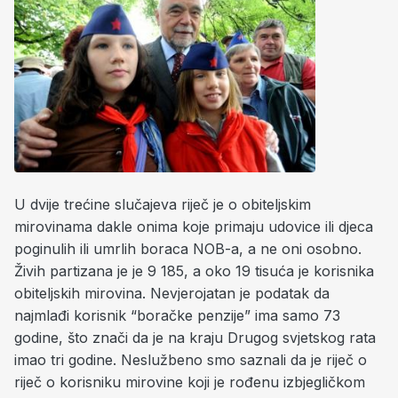
U dvije trećine slučajeva riječ je o obiteljskim
mirovinama dakle onima koje primaju udovice ili djeca
poginulih ili umrlih boraca NOB-a, a ne oni osobno.
Živih partizana je je 9 185, a oko 19 tisuća je korisnika
obiteljskih mirovina. Nevjerojatan je podatak da
najmlađi korisnik “boračke penzije” ima samo 73
godine, što znači da je na kraju Drugog svjetskog rata
imao tri godine. Neslužbeno smo saznali da je riječ o
riječ o korisniku mirovine koji je rođenu izbjegličkom