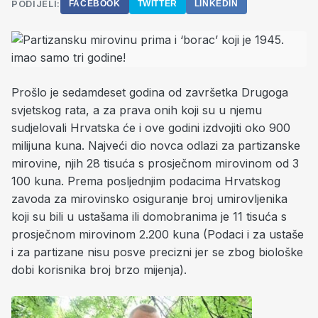
PODIJELI:
FACEBOOK
TWITTER
LINKEDIN
Prošlo je sedamdeset godina od završetka Drugoga
svjetskog rata, a za prava onih koji su u njemu
sudjelovali Hrvatska će i ove godini izdvojiti oko 900
milijuna kuna. Najveći dio novca odlazi za partizanske
mirovine, njih 28 tisuća s prosječnom mirovinom od 3
100 kuna. Prema posljednjim podacima Hrvatskog
zavoda za mirovinsko osiguranje broj umirovljenika
koji su bili u ustašama ili domobranima je 11 tisuća s
prosječnom mirovinom 2.200 kuna (Podaci i za ustaše
i za partizane nisu posve precizni jer se zbog biološke
dobi korisnika broj brzo mijenja).