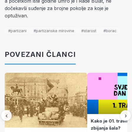
a početkom iste godine umro je i Rade Bulat, ne
dočekavši suđenje za brojne pokolje za koje je
optuživan.
#partizani
#partizanske mirovine
#starost
#borac
POVEZANI ČLANCI
‹
›
Kako je 01. travnj
zbijanja šala?