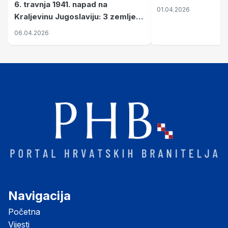
6. travnja 1941. napad na
01.04.2026
Kraljevinu Jugoslaviju: 3 zemlje
nastale njenim raspadom
06.04.2026
Navigacija
Početna
Vijesti