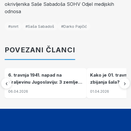
#smrt
#Saša Sabadoš
#Darko Pajičić
POVEZANI ČLANCI
6. travnja 1941. napad na
Kako je 01. travnj
Kraljevinu Jugoslaviju: 3 zemlje
zbijanja šala?
‹
›
nastale njenim raspadom
06.04.2026
01.04.2026