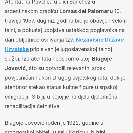
Atentat na Pavelića u ulici Sanchez u
argentinskom gradiću
Lomas del Palomaru
10.
travnja 1957. dug niz godina bio je obavijen velom
tajni, a pokušaj ubojstva ustaškog poglavnika na
dan obljetnice osnivanja tzv.
Nezavisne Države
Hrvatske
pripisivan je jugoslavenskoj tajnoj
službi. Iza atentata neosporno stoji
Blagoje
Jovović
, što su potvrdili relevantni srpski
povjesničari nakon Drugog svjetskog rata, dok je
atentator stekao status kultne figure u srpskoj
emigraciji i Srbiji, u kojoj je na djelu djelomična
rehabilitacija četništva.
Blagoje Jovović rođen je 1922. godine u
crnogorskoj obitelji u selu Kosiću u blizini