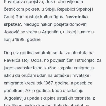
Pavelićeva ubojstva, dok u obnovljenom
četničkom pokretu u Srbiji, Republici Srpskoj i
Crnoj Gori postaje kultna figura '
osvetnika
srpstva
'. Nedugo nakon posjeta domovini
Jovović se vraća u Argentinu, u kojoj i umire u
lipnju 1999. godine.
Dug niz godina smatralo se da iza atentata na
Pavelića stoji Udba, no povjesničari i stručnjaci za
jugoslavenske tajne službe i srpsku emigraciju
ističu da oružani udari na ustaške i hrvatske
emigrante kreću tek 1967. godine, a posebice
početkom 70-ih godina, kada u tadašnju
Jugoslaviju upada skupina ustaških terorista iz
tzv. Bugojanske skupine. Kako je atentat na