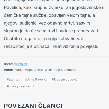
Pavelića, kao 'krupnu zvjerku' za jugoslavenske i
četničke tajne službe, obavijen velom tajne, a
njegovi sudionici već odavno mrtvi, sasvim
sigurno je da će se mitovi i nadalje prepričavati.
Osobito stoga što je regiju zahvatio val
rehabilitacije zločinaca i relativiziranja povijesti.
Izvor:
tportal.hr
Autor:
Vanja Majetić/Foto: Wikimedia Commons
#atentat
#Ante Pavelić
#Blagoje Jovović
#crnogorski četnik
POVEZANI ČLANCI