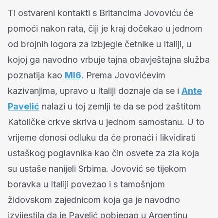
Ti ostvareni kontakti s Britancima Jovoviću će
pomoći nakon rata, čiji je kraj dočekao u jednom
od brojnih logora za izbjegle četnike u Italiji, u
kojoj ga navodno vrbuje tajna obavještajna služba
poznatija kao
MI6
. Prema Jovovićevim
kazivanjima, upravo u Italiji doznaje da se i
Ante
Pavelić
nalazi u toj zemlji te da se pod zaštitom
Katoličke crkve skriva u jednom samostanu. U to
vrijeme donosi odluku da će pronaći i likvidirati
ustaškog poglavnika kao čin osvete za zla koja
su ustaše nanijeli Srbima. Jovović se tijekom
boravka u Italiji povezao i s tamošnjom
židovskom zajednicom koja ga je navodno
izvijestila da je Pavelić pobjegao u Argentinu