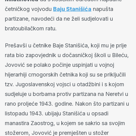
četničkog vojvodu
Baju Stanišića
napušta
partizane, navodeći da ne želi sudjelovati u
bratoubilačkom ratu.
Prešavši u četnike Baje Stanišića, koji mu je prije
rata bio zapovjednik u dočasničkoj školi u Bileću,
Jovović se polako počinje uspinjati u vojnoj
hijerarhiji crnogorskih četnika koji su se priključili
tzv. Jugoslavenskoj vojsci u otadžbini i s kojom
sudjeluje u borbama protiv partizana na Neretvi u
rano proljeće 1943. godine. Nakon što partizani u
listopadu 1943. ubijaju Stanišića u opsadi
manastira Zaostrog, u kojem se sakrio sa svojim
stožerom, Jovović je premješten u stožer