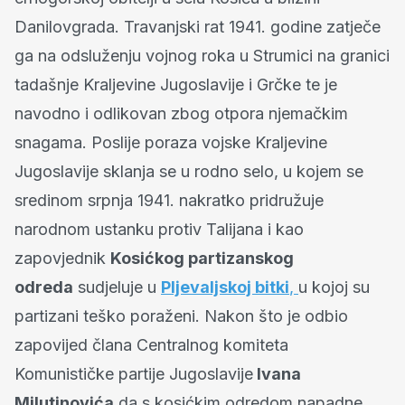
Danilovgrada. Travanjski rat 1941. godine zatječe
ga na odsluženju vojnog roka u Strumici na granici
tadašnje Kraljevine Jugoslavije i Grčke te je
navodno i odlikovan zbog otpora njemačkim
snagama. Poslije poraza vojske Kraljevine
Jugoslavije sklanja se u rodno selo, u kojem se
sredinom srpnja 1941. nakratko pridružuje
narodnom ustanku protiv Talijana i kao
zapovjednik
Kosićkog partizanskog
odreda
sudjeluje u
Pljevaljskoj bitki
,
u kojoj su
partizani teško poraženi. Nakon što je odbio
zapovijed člana Centralnog komiteta
Komunističke partije Jugoslavije
Ivana
Milutinovića
da s kosićkim odredom napadne