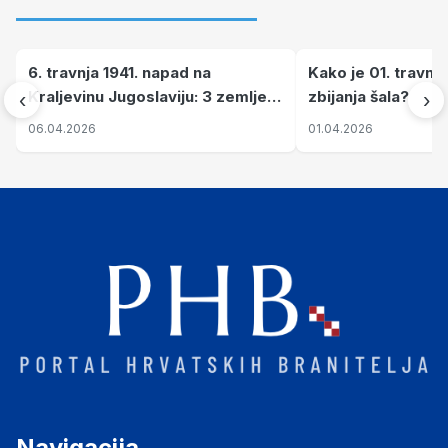
6. travnja 1941. napad na
Kako je 01. travnj
Kraljevinu Jugoslaviju: 3 zemlje
zbijanja šala?
‹
›
nastale njenim raspadom
06.04.2026
01.04.2026
Navigacija