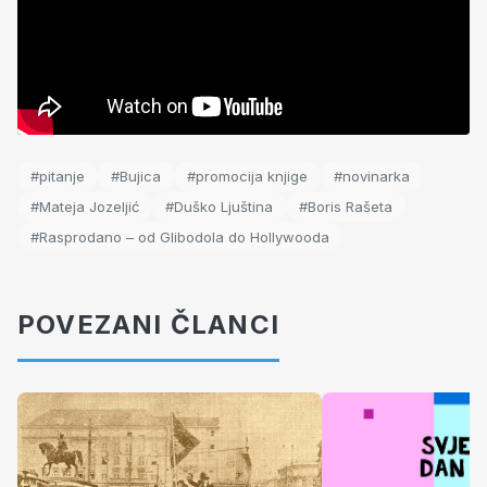
#pitanje
#Bujica
#promocija knjige
#novinarka
#Mateja Jozeljić
#Duško Ljuština
#Boris Rašeta
#Rasprodano – od Glibodola do Hollywooda
POVEZANI ČLANCI