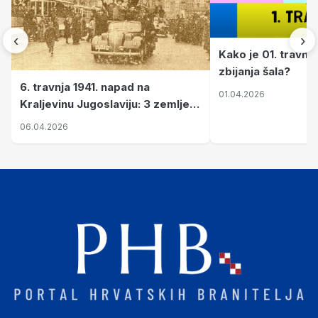
‹
›
Kako je 01. travnj
zbijanja šala?
6. travnja 1941. napad na
01.04.2026
Kraljevinu Jugoslaviju: 3 zemlje
nastale njenim raspadom
06.04.2026