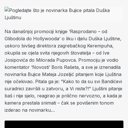
Na današnjoj promociji knjige ‘Rasprodano – od
Glibodola do Hollywooda’ o liku i djelu Duška Ljuštine,
uskoro bivšeg direktora zagrebačkog Kerempuha,
okupila se cijela svita njegovih štovatelja – od Ive
Josipovića do Milorada Pupovca. Promociju je vodio
komentator ‘Novosti’ Boris Rašeta, a sve je iznenadila
novinarka Bujice Mateja Jozeljić pitanjem koje Ljuština
nije očekivao. Pitala ga je: “Kako to da su svi Bandićevi
suradnici završili u zatvoru, a Vi niste?!” Ljuštini pitanje
baš i nije sjelo, reagirao je prilično nervozno, a kada je
kamera prestala snimati – čak se povišenim tonom
izderao na novinarku…