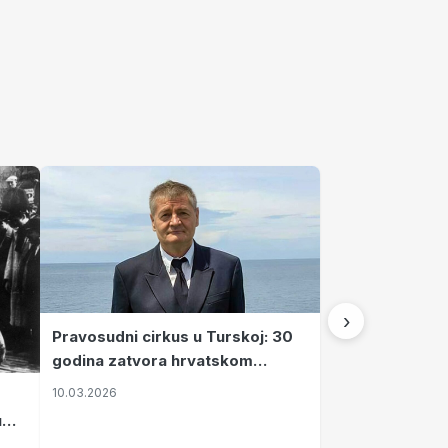
›
Pravosudni cirkus u Turskoj: 30
godina zatvora hrvatskom
kapetanu kojeg su sami pustili
10.03.2026
u
vavi