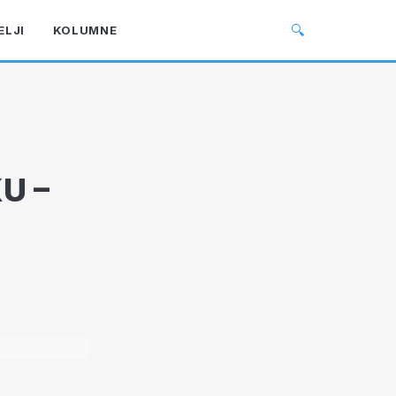
🔍
ELJI
KOLUMNE
U –