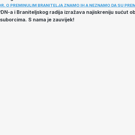
OR. O PREMINULIM BRANITELJA ZNAMO IH A NEZNAMO DA SU PRE
N-a i Braniteljskog radija izražava najiskreniju sućut obi
i suborcima.
S nama je zauvijek!