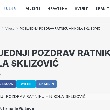
VIJESTI
HRVATSKA
SVIJET
BRANIT
›
›
Vijesti
POSLJEDNJI POZDRAV RATNIKU – NIKOLA SKLIZOVIĆ
JEDNJI POZDRAV RATNIK
LA SKLIZOVIĆ
52
CEBOOK
TWITTER
LINKEDIN
2. brigade Đakovo