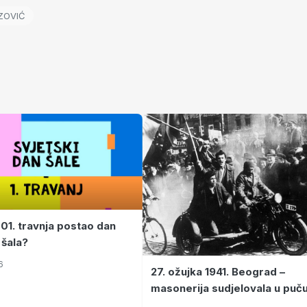
IZOVIĆ
 01. travnja postao dan
 šala?
6
27. ožujka 1941. Beograd –
masonerija sudjelovala u puč
koji je Jugoslaviju odveo u kr