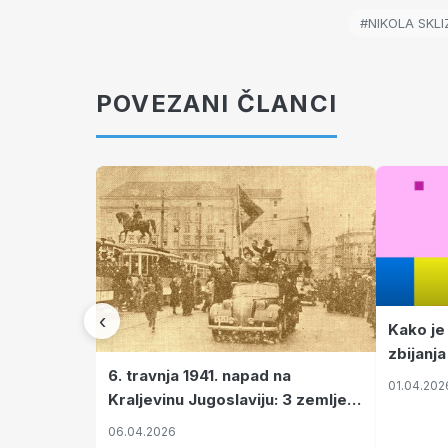
#NIKOLA SKL
POVEZANI ČLANCI
‹
Kako je
zbijanja
6. travnja 1941. napad na
01.04.202
Kraljevinu Jugoslaviju: 3 zemlje
nastale njenim raspadom
06.04.2026