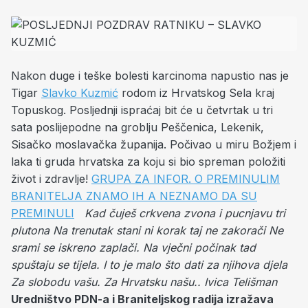
Nakon duge i teške bolesti karcinoma napustio nas je
Tigar
Slavko Kuzmić
rodom iz Hrvatskog Sela kraj
Topuskog. Posljednji ispraćaj bit će u četvrtak u tri
sata poslijepodne na groblju Peščenica, Lekenik,
Sisačko moslavačka županija. Počivao u miru Božjem i
laka ti gruda hrvatska za koju si bio spreman položiti
život i zdravlje!
GRUPA ZA INFOR. O PREMINULIM
BRANITELJA ZNAMO IH A NEZNAMO DA SU
PREMINULI
Kad čuješ crkvena zvona i pucnjavu tri
plutona
Na trenutak stani ni korak taj ne zakorači
Ne
srami se iskreno zaplači.
Na vječni počinak tad
spuštaju se tijela.
I to je malo što dati za njihova djela
Za slobodu vašu.
Za Hrvatsku našu..
Ivica Telišman
Uredništvo PDN-a i Braniteljskog radija izražava