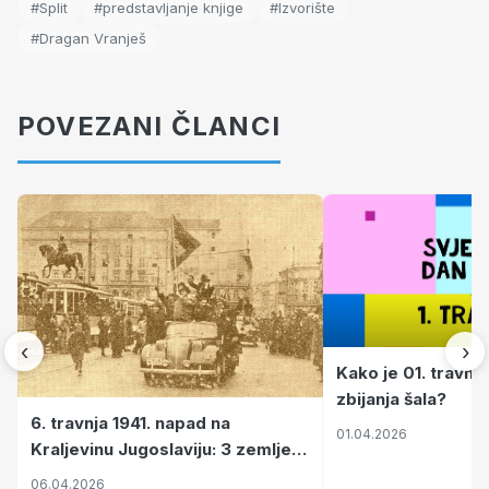
#Split
#predstavljanje knjige
#Izvorište
#Dragan Vranješ
POVEZANI ČLANCI
‹
›
Kako je 01. travnj
zbijanja šala?
6. travnja 1941. napad na
01.04.2026
Kraljevinu Jugoslaviju: 3 zemlje
nastale njenim raspadom
06.04.2026