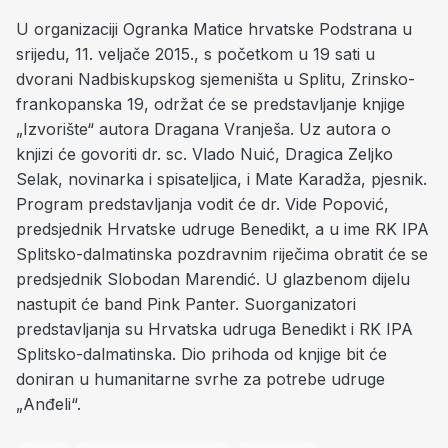
U organizaciji Ogranka Matice hrvatske Podstrana u
srijedu, 11. veljače 2015., s početkom u 19 sati u
dvorani Nadbiskupskog sjemeništa u Splitu, Zrinsko-
frankopanska 19, održat će se predstavljanje knjige
„Izvorište“ autora Dragana Vranješa. Uz autora o
knjizi će govoriti dr. sc. Vlado Nuić, Dragica Zeljko
Selak, novinarka i spisateljica, i Mate Karadža, pjesnik.
Program predstavljanja vodit će dr. Vide Popović,
predsjednik Hrvatske udruge Benedikt, a u ime RK IPA
Splitsko-dalmatinska pozdravnim riječima obratit će se
predsjednik Slobodan Marendić. U glazbenom dijelu
nastupit će band Pink Panter. Suorganizatori
predstavljanja su Hrvatska udruga Benedikt i RK IPA
Splitsko-dalmatinska. Dio prihoda od knjige bit će
doniran u humanitarne svrhe za potrebe udruge
„Anđeli“.