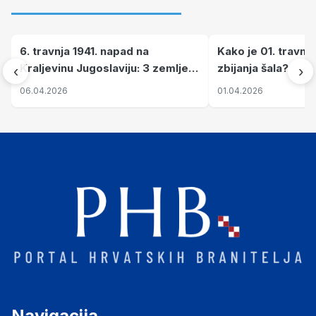
6. travnja 1941. napad na
Kako je 01. travnj
Kraljevinu Jugoslaviju: 3 zemlje
zbijanja šala?
‹
›
nastale njenim raspadom
06.04.2026
01.04.2026
Navigacija