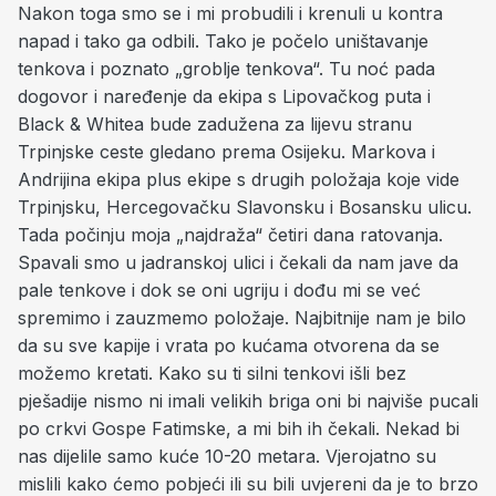
Nakon toga smo se i mi probudili i krenuli u kontra
napad i tako ga odbili. Tako je počelo uništavanje
tenkova i poznato „groblje tenkova“. Tu noć pada
dogovor i naređenje da ekipa s Lipovačkog puta i
Black & Whitea bude zadužena za lijevu stranu
Trpinjske ceste gledano prema Osijeku. Markova i
Andrijina ekipa plus ekipe s drugih položaja koje vide
Trpinjsku, Hercegovačku Slavonsku i Bosansku ulicu.
Tada počinju moja „najdraža“ četiri dana ratovanja.
Spavali smo u jadranskoj ulici i čekali da nam jave da
pale tenkove i dok se oni ugriju i dođu mi se već
spremimo i zauzmemo položaje. Najbitnije nam je bilo
da su sve kapije i vrata po kućama otvorena da se
možemo kretati. Kako su ti silni tenkovi išli bez
pješadije nismo ni imali velikih briga oni bi najviše pucali
po crkvi Gospe Fatimske, a mi bih ih čekali. Nekad bi
nas dijelile samo kuće 10-20 metara. Vjerojatno su
mislili kako ćemo pobjeći ili su bili uvjereni da je to brzo