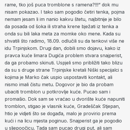
rame, tko još puca tromblone s ramena?!!!“ dok mu
nisam pokazao. I tako sam pogodio četiri tenka, pojma
nemam jesam li im nanio kakvu štetu, najbitnije je bilo
da posada od šoka ili straha krene bježati iz tenka a
onda su bili laka meta za momke oko mene. Kada su
shvatili što radimo, 18.09. odlučili su da tenkovi više ne
idu Trpinjskom. Drugi dan, dobili smo dojavu, kako iz
pravca kuće limara Dugića problem stvara snajperist,
da ga probamo skinuti. Uspjeli smo približiti tako blizu
da su s druge strane Trpinjske kretali Niški specijalci s
kojima je Marko čak uspio uspostaviti kontakt, ali
nismo imali čistu metu. Dogovor je bio da probam
ubaciti tromblon u potkrovlje kuće. Pucao sam i
promašio. Dok sam se vraćao u dvorište kuće napuniti
tromblon, stigao je vlasnik kuće, Gradeščak Stjepan,
htio je vidjeti što se događa, malo je provirio prema
kući i na licu mjesta poginuo. Snajperist ga je pogodio
u sljepoočicu. Tada sam pucao drugi put, ali sam