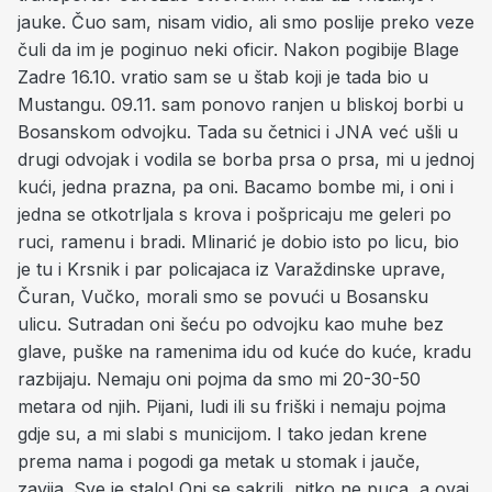
jauke. Čuo sam, nisam vidio, ali smo poslije preko veze
čuli da im je poginuo neki oficir. Nakon pogibije Blage
Zadre 16.10. vratio sam se u štab koji je tada bio u
Mustangu. 09.11. sam ponovo ranjen u bliskoj borbi u
Bosanskom odvojku. Tada su četnici i JNA već ušli u
drugi odvojak i vodila se borba prsa o prsa, mi u jednoj
kući, jedna prazna, pa oni. Bacamo bombe mi, i oni i
jedna se otkotrljala s krova i pošpricaju me geleri po
ruci, ramenu i bradi. Mlinarić je dobio isto po licu, bio
je tu i Krsnik i par policajaca iz Varaždinske uprave,
Čuran, Vučko, morali smo se povući u Bosansku
ulicu. Sutradan oni šeću po odvojku kao muhe bez
glave, puške na ramenima idu od kuće do kuće, kradu
razbijaju. Nemaju oni pojma da smo mi 20-30-50
metara od njih. Pijani, ludi ili su friški i nemaju pojma
gdje su, a mi slabi s municijom. I tako jedan krene
prema nama i pogodi ga metak u stomak i jauče,
zavija. Sve je stalo! Oni se sakrili, nitko ne puca, a ovaj