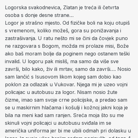
Logorska svakodnevica, Zlatan je treća ili četvrta
osoba s donje desne strane…
Logor je strašno mjesto. Od fizičke boli na koju otupiš
s vremenom, koliko možeš, gora su ponižavanja i
zastrašivanja. U ratu nešto mi se čini da čovjek puno
ne razgovara s Bogom, možda mi prolaze misi, Bože
ako baš moram bolje da poginem nego ostanem teški
invalid. U logoru pak misliš, ma samo da više sve
završi, bilo kako, živ ili mrtav, samo da završi…. Nosio
sam lančić s Isusovom likom kojeg sam dobio kao
poklon za odlazak u Vukovar. Njega mi je uzeo vojni
policajac u autobusu za logor. Nisam nosio žute
čizme, imao sam svoje crne policijske, a predao sam
se u maskirnim hlačama i košulji i kožnoj jakni koja je
bila na meni kad sam ranjen. Sreća moja što su me
skinuli vojni policajci u autobusu sviđala im se
američka uniforma jer bi me ubili odmah pri dolasku u