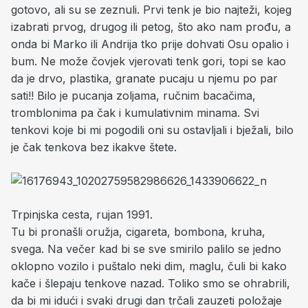
gotovo, ali su se zeznuli. Prvi tenk je bio najteži, kojeg
izabrati prvog, drugog ili petog, što ako nam prođu, a
onda bi Marko ili Andrija tko prije dohvati Osu opalio i
bum. Ne može čovjek vjerovati tenk gori, topi se kao
da je drvo, plastika, granate pucaju u njemu po par
sati!! Bilo je pucanja zoljama, ručnim bacačima,
tromblonima pa čak i kumulativnim minama. Svi
tenkovi koje bi mi pogodili oni su ostavljali i bježali, bilo
je čak tenkova bez ikakve štete.
Trpinjska cesta, rujan 1991.
Tu bi pronašli oružja, cigareta, bombona, kruha,
svega. Na večer kad bi se sve smirilo palilo se jedno
oklopno vozilo i puštalo neki dim, maglu, čuli bi kako
kače i šlepaju tenkove nazad. Toliko smo se ohrabrili,
da bi mi idući i svaki drugi dan trčali zauzeti položaje