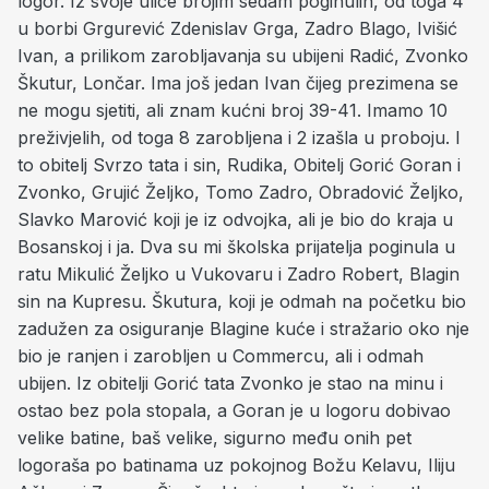
logor. Iz svoje ulice brojim sedam poginulih, od toga 4
u borbi Grgurević Zdenislav Grga, Zadro Blago, Ivišić
Ivan, a prilikom zarobljavanja su ubijeni Radić, Zvonko
Škutur, Lončar. Ima još jedan Ivan čijeg prezimena se
ne mogu sjetiti, ali znam kućni broj 39-41. Imamo 10
preživjelih, od toga 8 zarobljena i 2 izašla u proboju. I
to obitelj Svrzo tata i sin, Rudika, Obitelj Gorić Goran i
Zvonko, Grujić Željko, Tomo Zadro, Obradović Željko,
Slavko Marović koji je iz odvojka, ali je bio do kraja u
Bosanskoj i ja. Dva su mi školska prijatelja poginula u
ratu Mikulić Željko u Vukovaru i Zadro Robert, Blagin
sin na Kupresu. Škutura, koji je odmah na početku bio
zadužen za osiguranje Blagine kuće i stražario oko nje
bio je ranjen i zarobljen u Commercu, ali i odmah
ubijen. Iz obitelji Gorić tata Zvonko je stao na minu i
ostao bez pola stopala, a Goran je u logoru dobivao
velike batine, baš velike, sigurno među onih pet
logoraša po batinama uz pokojnog Božu Kelavu, Iliju