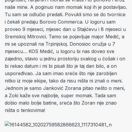
naše mine. A poginuo nam momak koji ih je postavljao.
Tu sam se odlučio predati. Povukli smo se do tvornice
i čekali predaju Borovo Commerca. U logoru sam
proveo 9 mjeseci, mjesec dan u Stajićevu i 8 mjeseci u
Sremskoj Mitrovici. Tamo se pojavljuje major Medić, a
mi se upoznali na Trpinjskoj. Donosioc oružja u 7
mjesecu… KOS Medić, u logoru bi nas doveo sve
zajedno, stavio u jednu prostoriju svakog u ćošak i on
bi rekao datum i mi bi pisali što je taj dan bilo, a on
uspoređivao. Ja sam imao sreće što nije zarobljen
nitko iz moje ekipe, tako da nisu ništa ni znali o meni.
Jednom je samo Janković Zorana pitao nešto o meni,
a Zoki kaže sve najbolje, super momak. Tada sam
dobio malo bolje batine, sreća što Zoran nije znao
ništa o tenkovima!