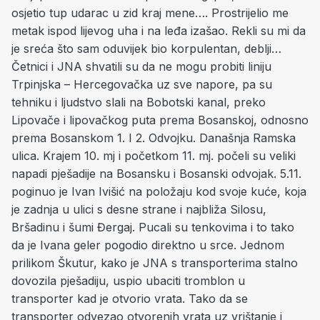
osjetio tup udarac u zid kraj mene…. Prostrijelio me
metak ispod lijevog uha i na leđa izašao. Rekli su mi da
je sreća što sam oduvijek bio korpulentan, deblji…
Četnici i JNA shvatili su da ne mogu probiti liniju
Trpinjska – Hercegovačka uz sve napore, pa su
tehniku i ljudstvo slali na Bobotski kanal, preko
Lipovače i lipovačkog puta prema Bosanskoj, odnosno
prema Bosanskom 1. I 2. Odvojku. Današnja Ramska
ulica. Krajem 10. mj i početkom 11. mj. počeli su veliki
napadi pješadije na Bosansku i Bosanski odvojak. 5.11.
poginuo je Ivan Ivišić na položaju kod svoje kuće, koja
je zadnja u ulici s desne strane i najbliža Silosu,
Bršadinu i šumi Đergaj. Pucali su tenkovima i to tako
da je Ivana geler pogodio direktno u srce. Jednom
prilikom Škutur, kako je JNA s transporterima stalno
dovozila pješadiju, uspio ubaciti tromblon u
transporter kad je otvorio vrata. Tako da se
transporter odvezao otvorenih vrata uz vrištanje i