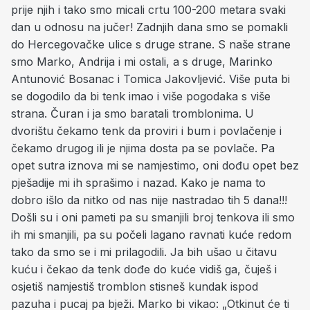
prije njih i tako smo micali crtu 100-200 metara svaki
dan u odnosu na jučer! Zadnjih dana smo se pomakli
do Hercegovačke ulice s druge strane. S naše strane
smo Marko, Andrija i mi ostali, a s druge, Marinko
Antunović Bosanac i Tomica Jakovljević. Više puta bi
se dogodilo da bi tenk imao i više pogodaka s više
strana. Čuran i ja smo baratali tromblonima. U
dvorištu čekamo tenk da proviri i bum i povlačenje i
čekamo drugog ili je njima dosta pa se povlače. Pa
opet sutra iznova mi se namjestimo, oni dođu opet bez
pješadije mi ih sprašimo i nazad. Kako je nama to
dobro išlo da nitko od nas nije nastradao tih 5 dana!!!
Došli su i oni pameti pa su smanjili broj tenkova ili smo
ih mi smanjili, pa su počeli lagano ravnati kuće redom
tako da smo se i mi prilagodili. Ja bih ušao u čitavu
kuću i čekao da tenk dođe do kuće vidiš ga, čuješ i
osjetiš namjestiš tromblon stisneš kundak ispod
pazuha i pucaj pa bježi. Marko bi vikao: „Otkinut će ti