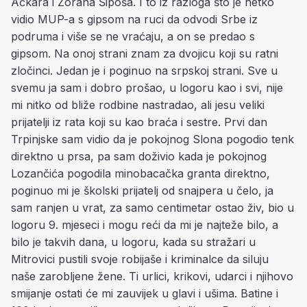
Ačkara i Zorana Šipoša. I to iz razloga što je netko
vidio MUP-a s gipsom na ruci da odvodi Srbe iz
podruma i više se ne vraćaju, a on se predao s
gipsom. Na onoj strani znam za dvojicu koji su ratni
zločinci. Jedan je i poginuo na srpskoj strani. Sve u
svemu ja sam i dobro prošao, u logoru kao i svi, nije
mi nitko od bliže rodbine nastradao, ali jesu veliki
prijatelji iz rata koji su kao braća i sestre. Prvi dan
Trpinjske sam vidio da je pokojnog Slona pogodio tenk
direktno u prsa, pa sam doživio kada je pokojnog
Lozančića pogodila minobacačka granta direktno,
poginuo mi je školski prijatelj od snajpera u čelo, ja
sam ranjen u vrat, za samo centimetar ostao živ, bio u
logoru 9. mjeseci i mogu reći da mi je najteže bilo, a
bilo je takvih dana, u logoru, kada su stražari u
Mitrovici pustili svoje robijaše i kriminalce da siluju
naše zarobljene žene. Ti urlici, krikovi, udarci i njihovo
smijanje ostati će mi zauvijek u glavi i ušima. Batine i