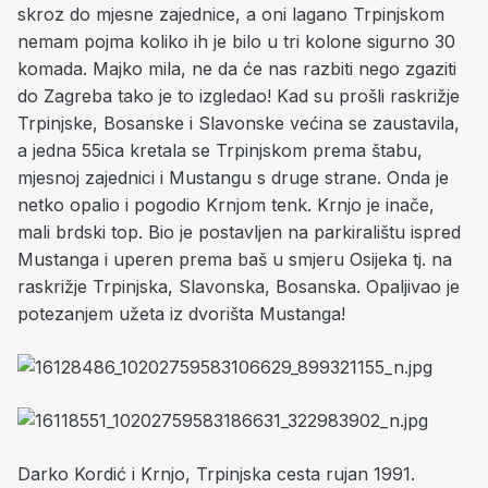
skroz do mjesne zajednice, a oni lagano Trpinjskom
nemam pojma koliko ih je bilo u tri kolone sigurno 30
komada. Majko mila, ne da će nas razbiti nego zgaziti
do Zagreba tako je to izgledao! Kad su prošli raskrižje
Trpinjske, Bosanske i Slavonske većina se zaustavila,
a jedna 55ica kretala se Trpinjskom prema štabu,
mjesnoj zajednici i Mustangu s druge strane. Onda je
netko opalio i pogodio Krnjom tenk. Krnjo je inače,
mali brdski top. Bio je postavljen na parkiralištu ispred
Mustanga i uperen prema baš u smjeru Osijeka tj. na
raskrižje Trpinjska, Slavonska, Bosanska. Opaljivao je
potezanjem užeta iz dvorišta Mustanga!
Darko Kordić i Krnjo, Trpinjska cesta rujan 1991.