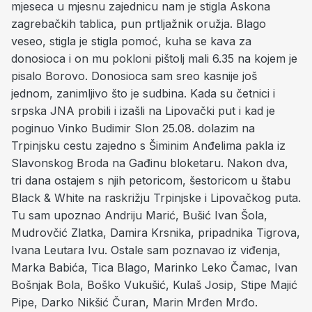
mjeseca u mjesnu zajednicu nam je stigla Askona
zagrebačkih tablica, pun prtljažnik oružja. Blago
veseo, stigla je stigla pomoć, kuha se kava za
donosioca i on mu pokloni pištolj mali 6.35 na kojem je
pisalo Borovo. Donosioca sam sreo kasnije još
jednom, zanimljivo što je sudbina. Kada su četnici i
srpska JNA probili i izašli na Lipovački put i kad je
poginuo Vinko Budimir Slon 25.08. dolazim na
Trpinjsku cestu zajedno s Šiminim Anđelima pakla iz
Slavonskog Broda na Gađinu bloketaru. Nakon dva,
tri dana ostajem s njih petoricom, šestoricom u štabu
Black & White na raskrižju Trpinjske i Lipovačkog puta.
Tu sam upoznao Andriju Marić, Bušić Ivan Šola,
Mudrovčić Zlatka, Damira Krsnika, pripadnika Tigrova,
Ivana Leutara Ivu. Ostale sam poznavao iz viđenja,
Marka Babića, Tica Blago, Marinko Leko Čamac, Ivan
Bošnjak Bola, Boško Vukušić, Kulaš Josip, Stipe Majić
Pipe, Darko Nikšić Čuran, Marin Mrđen Mrđo.