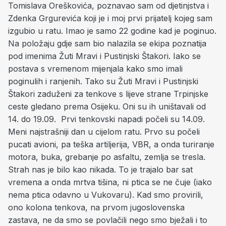
Tomislava Oreškovića, poznavao sam od djetinjstva i
Zdenka Grgurevića koji je i moj prvi prijatelj kojeg sam
izgubio u ratu. Imao je samo 22 godine kad je poginuo.
Na položaju gdje sam bio nalazila se ekipa poznatija
pod imenima Žuti Mravi i Pustinjski Štakori. Iako se
postava s vremenom mijenjala kako smo imali
poginulih i ranjenih. Tako su Žuti Mravi i Pustinjski
Štakori zaduženi za tenkove s lijeve strane Trpinjske
ceste gledano prema Osijeku. Oni su ih uništavali od
14. do 19.09. Prvi tenkovski napadi počeli su 14.09.
Meni najstrašniji dan u cijelom ratu. Prvo su počeli
pucati avioni, pa teška artiljerija, VBR, a onda turiranje
motora, buka, grebanje po asfaltu, zemlja se tresla.
Strah nas je bilo kao nikada. To je trajalo bar sat
vremena a onda mrtva tišina, ni ptica se ne čuje (iako
nema ptica odavno u Vukovaru). Kad smo provirili,
ono kolona tenkova, na prvom jugoslovenska
zastava, ne da smo se povlačili nego smo bježali i to