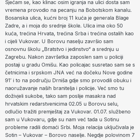
Sjećam se, kao klinac osim igranja na ulici dosta sam
vremena provodio na pecanju na Bobotskom kanalu.
Bosanska ulica, kućni broj 11 kuća je generala Blage
Zadre, a i moja do srednje škole. Ulica ima oko 50
kuća, trećina Hrvata, trećina Srba i trećina ostalih kao
i cijeli Vukovar. U Borovu naselju završio sam
osnovnu školu „Bratstvo i jedinstvo“ a srednju u
Zagrebu. Nakon završetka zaposlen sam u policiji
postaji u gradu Omišu. Kao policajac susretao sam se s
četnicima i srpskom JNA već na dočeku Nove godine
91′ i to na području Drniša gdje smo provodili obuku i
naoružavanje naših branitelja i policije. Već smo tu
doživjeli sukobe, tako sam poslije masakra nad
hrvatskim redarstvenicima 02.05 u Borovu selu,
odlučio tražiti premještaj za Vukovar. 01.07. službeno
sam u Vukovaru, gdje su nam već tada u Sotinu
probleme radili domaći Srbi. Moja relacija uključivala je
Sotin – Vukovar – Borovo naselje. Negdje polovinom 7