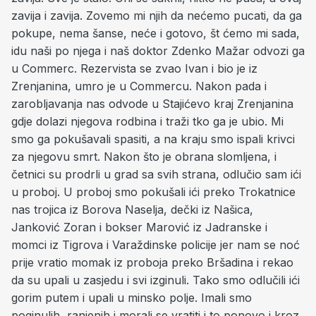
zavija i zavija. Zovemo mi njih da nećemo pucati, da ga
pokupe, nema šanse, neće i gotovo, št ćemo mi sada,
idu naši po njega i naš doktor Zdenko Mažar odvozi ga
u Commerc. Rezervista se zvao Ivan i bio je iz
Zrenjanina, umro je u Commercu. Nakon pada i
zarobljavanja nas odvode u Stajićevo kraj Zrenjanina
gdje dolazi njegova rodbina i traži tko ga je ubio. Mi
smo ga pokušavali spasiti, a na kraju smo ispali krivci
za njegovu smrt. Nakon što je obrana slomljena, i
četnici su prodrli u grad sa svih strana, odlučio sam ići
u proboj. U proboj smo pokušali ići preko Trokatnice
nas trojica iz Borova Naselja, dečki iz Našica,
Janković Zoran i bokser Marović iz Jadranske i
momci iz Tigrova i Varaždinske policije jer nam se noć
prije vratio momak iz proboja preko Bršadina i rekao
da su upali u zasjedu i svi izginuli. Tako smo odlučili ići
gorim putem i upali u minsko polje. Imali smo
poginulih, ranjenih i morali se vratiti i to ponovo i kroz