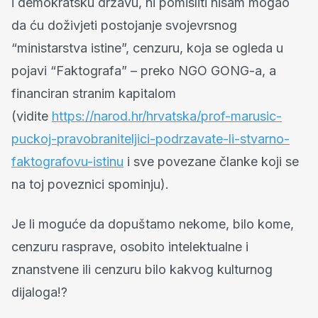
i demokratsku državu, ni pomisliti nisam mogao
da ću doživjeti postojanje svojevrsnog
“ministarstva istine”, cenzuru, koja se ogleda u
pojavi “Faktografa” – preko NGO GONG-a, a
financiran stranim kapitalom
(vidite
https://narod.hr/hrvatska/prof-marusic-
puckoj-pravobraniteljici-podrzavate-li-stvarno-
faktografovu-istinu
i sve povezane članke koji se
na toj poveznici spominju).
Je li moguće da dopuštamo nekome, bilo kome,
cenzuru rasprave, osobito intelektualne i
znanstvene ili cenzuru bilo kakvog kulturnog
dijaloga!?