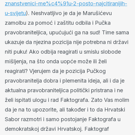
znanstvenici-me%c4%91u-2-posto-najcitiranijih-
u-svijetu
). Neshvatljivo je da je Marušićevu
zamolbu za pomoć i zaštitu odbila i Pučka
pravobraniteljica, upućujući ga na sud! Time sama
ukazuje da njezina pozicija nije potrebna ni državi
niti puku! Ako odbija reagirati u smislu slobode
mišljenja, na što onda uopće može ili želi
reagirati? Vjerujem da je pozicija Pučkog
pravobranitelja dobra i plemenita ideja, ali i da je
aktualna pravobraniteljica politički pristrana i ne
želi ispitati ulogu i rad Faktografa. Zato Vas molim
da je na to upozorite, ali također i to da Hrvatski
Sabor razmotri i samo postojanje Faktografa u
demokratskoj državi Hrvatskoj. Faktograf