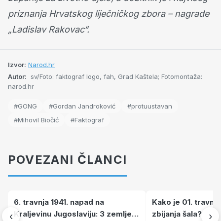
priznanja Hrvatskog liječničkog zbora – nagrade
„Ladislav Rakovac“.
Izvor:
Narod.hr
Autor:
sv/Foto: faktograf logo, fah, Grad Kaštela; Fotomontaža:
narod.hr
#GONG
#Gordan Jandroković
#protuustavan
#Mihovil Biočić
#Faktograf
POVEZANI ČLANCI
6. travnja 1941. napad na
Kako je 01. travnj
Kraljevinu Jugoslaviju: 3 zemlje
zbijanja šala?
‹
›