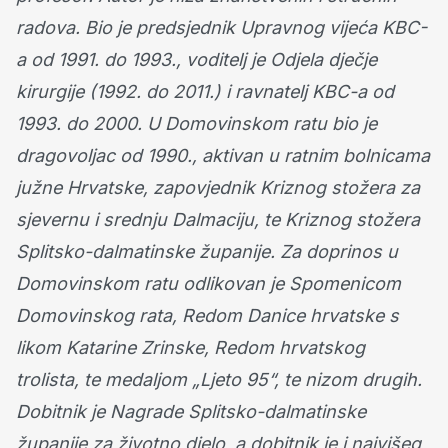
radova. Bio je predsjednik Upravnog vijeća KBC-
a od 1991. do 1993., voditelj je Odjela dječje
kirurgije (1992. do 2011.) i ravnatelj KBC-a od
1993. do 2000. U Domovinskom ratu bio je
dragovoljac od 1990., aktivan u ratnim bolnicama
južne Hrvatske, zapovjednik Kriznog stožera za
sjevernu i srednju Dalmaciju, te Kriznog stožera
Splitsko-dalmatinske županije. Za doprinos u
Domovinskom ratu odlikovan je Spomenicom
Domovinskog rata, Redom Danice hrvatske s
likom Katarine Zrinske, Redom hrvatskog
trolista, te medaljom „Ljeto 95“, te nizom drugih.
Dobitnik je Nagrade Splitsko-dalmatinske
županije za životno djelo, a dobitnik je i najvišeg