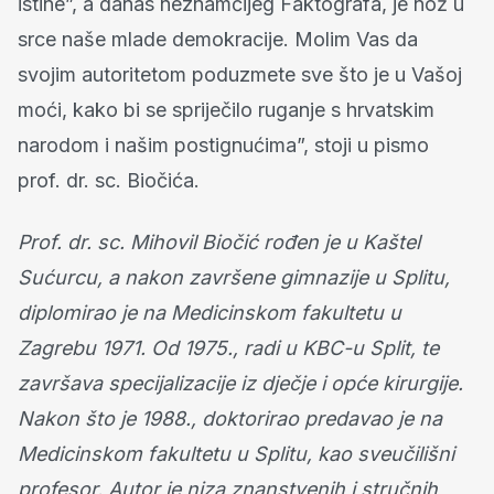
istine”, a danas neznamčijeg Faktografa, je nož u
srce naše mlade demokracije. Molim Vas da
svojim autoritetom poduzmete sve što je u Vašoj
moći, kako bi se spriječilo ruganje s hrvatskim
narodom i našim postignućima”, stoji u pismo
prof. dr. sc. Biočića.
Prof. dr. sc. Mihovil Biočić rođen je u Kaštel
Sućurcu, a nakon završene gimnazije u Splitu,
diplomirao je na Medicinskom fakultetu u
Zagrebu 1971. Od 1975., radi u KBC-u Split, te
završava specijalizacije iz dječje i opće kirurgije.
Nakon što je 1988., doktorirao predavao je na
Medicinskom fakultetu u Splitu, kao sveučilišni
profesor. Autor je niza znanstvenih i stručnih