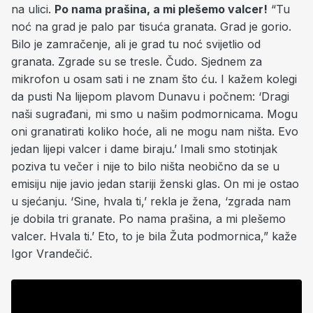
na ulici.
Po nama prašina, a mi plešemo valcer!
“Tu
noć na grad je palo par tisuća granata. Grad je gorio.
Bilo je zamračenje, ali je grad tu noć svijetlio od
granata. Zgrade su se tresle. Čudo. Sjednem za
mikrofon u osam sati i ne znam što ću. I kažem kolegi
da pusti Na lijepom plavom Dunavu i počnem: ‘Dragi
naši sugrađani, mi smo u našim podmornicama. Mogu
oni granatirati koliko hoće, ali ne mogu nam ništa. Evo
jedan lijepi valcer i dame biraju.’ Imali smo stotinjak
poziva tu večer i nije to bilo ništa neobično da se u
emisiju nije javio jedan stariji ženski glas. On mi je ostao
u sjećanju. ‘Sine, hvala ti,’ rekla je žena, ‘zgrada nam
je dobila tri granate. Po nama prašina, a mi plešemo
valcer. Hvala ti.’ Eto, to je bila Žuta podmornica,” kaže
Igor Vrandečić.