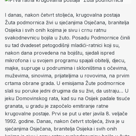
I danas, nakon četvrt stoljeća, krugovalna postaja
Žuta podmornica živi u sjećanjima Osječana, branitelja
Osijeka i svih onih kojima je sivu i crnu ratnu
svakodnevnicu bojila u žuto. Posadu Podmornice činili
su tad dvadeset petogodišnji mladići-ratnici koji su,
nakon dana provedena na bojištu, sjedali ispred
mikrofona i u svojem programu spajali obitelji, djecu,
majke, supruge u podrumima i skloništima s očevima,
muževima, sinovima, prijateljima u rovovima, na prvim
crtama obrane grada. U emisijama Žute podmornice
slali su poruke jedni drugima da su živi, da ustraju… U
jeku Domovinskog rata, kad su na Osijek padale tisuće
granata, u gradu je započelo emitiranje ratne
krugovalne postaje. Prvi se put u eter javila 8. veljače
1992. godine. Danas, nakon četvrt stoljeća, živa je u
sjećanjima Osječana, branitelja Osijeka i svih onih