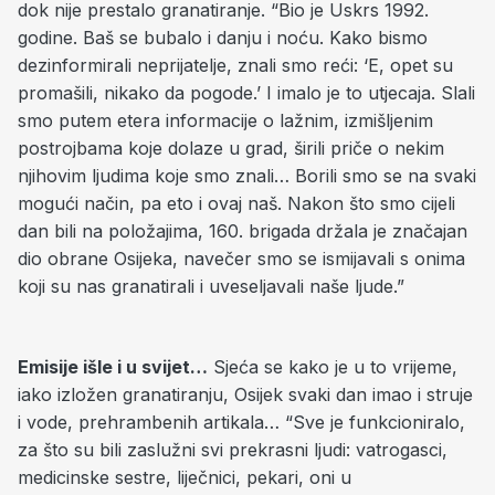
dok nije prestalo granatiranje. “Bio je Uskrs 1992.
godine. Baš se bubalo i danju i noću. Kako bismo
dezinformirali neprijatelje, znali smo reći: ‘E, opet su
promašili, nikako da pogode.’ I imalo je to utjecaja. Slali
smo putem etera informacije o lažnim, izmišljenim
postrojbama koje dolaze u grad, širili priče o nekim
njihovim ljudima koje smo znali… Borili smo se na svaki
mogući način, pa eto i ovaj naš. Nakon što smo cijeli
dan bili na položajima, 160. brigada držala je značajan
dio obrane Osijeka, navečer smo se ismijavali s onima
koji su nas granatirali i uveseljavali naše ljude.”
Emisije išle i u svijet…
Sjeća se kako je u to vrijeme,
iako izložen granatiranju, Osijek svaki dan imao i struje
i vode, prehrambenih artikala… “Sve je funkcioniralo,
za što su bili zaslužni svi prekrasni ljudi: vatrogasci,
medicinske sestre, liječnici, pekari, oni u