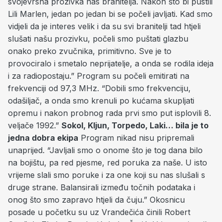
svojevrsna prozivka nas branitelja. Nakon što bi pustili
Lili Marlen, jedan po jedan bi se počeli javljati. Kad smo
vidjeli da je interes velik i da su svi branitelji tad htjeli
slušati našu prozivku, počeli smo puštati glazbu
onako preko zvučnika, primitivno. Sve je to
provociralo i smetalo neprijatelje, a onda se rodila ideja
i za radiopostaju.” Program su počeli emitirati na
frekvenciji od 97,3 MHz. “Dobili smo frekvenciju,
odašiljač, a onda smo krenuli po kućama skupljati
opremu i nakon probnog rada prvi smo put isplovili 8.
veljače 1992.”
Sokol, Kljun, Torpedo, Laki… bila je to
jedna dobra ekipa
Program nikad nisu pripremali
unaprijed. “Javljali smo o onome što je tog dana bilo
na bojištu, pa red pjesme, red poruka za naše. U isto
vrijeme slali smo poruke i za one koji su nas slušali s
druge strane. Balansirali između točnih podataka i
onog što smo zapravo htjeli da čuju.” Okosnicu
posade u početku su uz Vrandečića činili Robert