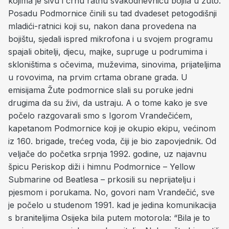
kojima je sivu i crnu ratnu svakodnevnicu bojila u žuto.
Posadu Podmornice činili su tad dvadeset petogodišnji
mladići-ratnici koji su, nakon dana provedena na
bojištu, sjedali ispred mikrofona i u svojem programu
spajali obitelji, djecu, majke, supruge u podrumima i
skloništima s očevima, muževima, sinovima, prijateljima
u rovovima, na prvim crtama obrane grada. U
emisijama Žute podmornice slali su poruke jedni
drugima da su živi, da ustraju. A o tome kako je sve
počelo razgovarali smo s Igorom Vrandečićem,
kapetanom Podmornice koji je okupio ekipu, većinom
iz 160. brigade, trećeg voda, čiji je bio zapovjednik. Od
veljače do početka srpnja 1992. godine, uz najavnu
špicu Periskop diži i himnu Podmornice – Yellow
Submarine od Beatlesa – prkosili su neprijatelju i
pjesmom i porukama. No, govori nam Vrandečić, sve
je počelo u studenom 1991. kad je jedina komunikacija
s braniteljima Osijeka bila putem motorola: “Bila je to