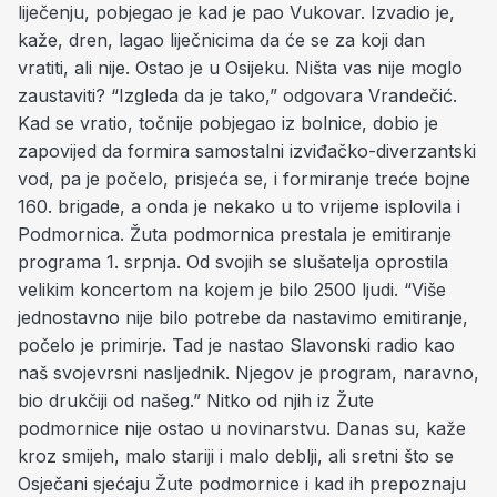
liječenju, pobjegao je kad je pao Vukovar. Izvadio je,
kaže, dren, lagao liječnicima da će se za koji dan
vratiti, ali nije. Ostao je u Osijeku. Ništa vas nije moglo
zaustaviti? “Izgleda da je tako,” odgovara Vrandečić.
Kad se vratio, točnije pobjegao iz bolnice, dobio je
zapovijed da formira samostalni izviđačko-diverzantski
vod, pa je počelo, prisjeća se, i formiranje treće bojne
160. brigade, a onda je nekako u to vrijeme isplovila i
Podmornica. Žuta podmornica prestala je emitiranje
programa 1. srpnja. Od svojih se slušatelja oprostila
velikim koncertom na kojem je bilo 2500 ljudi. “Više
jednostavno nije bilo potrebe da nastavimo emitiranje,
počelo je primirje. Tad je nastao Slavonski radio kao
naš svojevrsni nasljednik. Njegov je program, naravno,
bio drukčiji od našeg.” Nitko od njih iz Žute
podmornice nije ostao u novinarstvu. Danas su, kaže
kroz smijeh, malo stariji i malo deblji, ali sretni što se
Osječani sjećaju Žute podmornice i kad ih prepoznaju