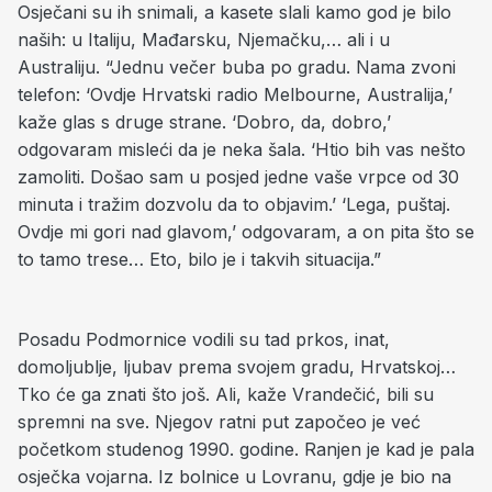
Osječani su ih snimali, a kasete slali kamo god je bilo
naših: u Italiju, Mađarsku, Njemačku,… ali i u
Australiju. “Jednu večer buba po gradu. Nama zvoni
telefon: ‘Ovdje Hrvatski radio Melbourne, Australija,’
kaže glas s druge strane. ‘Dobro, da, dobro,’
odgovaram misleći da je neka šala. ‘Htio bih vas nešto
zamoliti. Došao sam u posjed jedne vaše vrpce od 30
minuta i tražim dozvolu da to objavim.’ ‘Lega, puštaj.
Ovdje mi gori nad glavom,’ odgovaram, a on pita što se
to tamo trese… Eto, bilo je i takvih situacija.”
Posadu Podmornice vodili su tad prkos, inat,
domoljublje, ljubav prema svojem gradu, Hrvatskoj…
Tko će ga znati što još. Ali, kaže Vrandečić, bili su
spremni na sve. Njegov ratni put započeo je već
početkom studenog 1990. godine. Ranjen je kad je pala
osječka vojarna. Iz bolnice u Lovranu, gdje je bio na