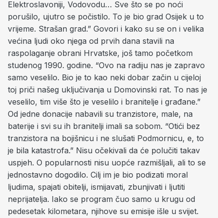
Elektroslavoniji, Vodovodu… Sve što se po noći
porušilo, ujutro se počistilo. To je bio grad Osijek u to
vrijeme. Strašan grad.” Govori i kako su se on i velika
većina ljudi oko njega od prvih dana stavili na
raspolaganje obrani Hrvatske, još tamo početkom
studenog 1990. godine. “Ovo na radiju nas je zapravo
samo veselilo. Bio je to kao neki dobar začin u cijeloj
toj priči našeg uključivanja u Domovinski rat. To nas je
veselilo, tim više što je veselilo i branitelje i građane.”
Od jedne donacije nabavili su tranzistore, male, na
baterije i svi su ih branitelji imali sa sobom. “Otići bez
tranzistora na bojišnicu i ne slušati Podmornicu, e, to
je bila katastrofa.” Nisu očekivali da će polučiti takav
uspjeh. O popularnosti nisu uopće razmišljali, ali to se
jednostavno dogodilo. Cilj im je bio podizati moral
ljudima, spajati obitelji, ismijavati, zbunjivati i ljutiti
neprijatelja. Iako se program čuo samo u krugu od
pedesetak kilometara, njihove su emisije išle u svijet.