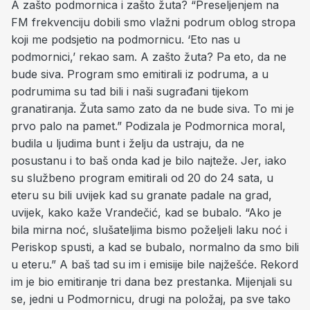
A zašto podmornica i zašto žuta? “Preseljenjem na
FM frekvenciju dobili smo vlažni podrum oblog stropa
koji me podsjetio na podmornicu. ‘Eto nas u
podmornici,’ rekao sam. A zašto žuta? Pa eto, da ne
bude siva. Program smo emitirali iz podruma, a u
podrumima su tad bili i naši sugrađani tijekom
granatiranja. Žuta samo zato da ne bude siva. To mi je
prvo palo na pamet.” Podizala je Podmornica moral,
budila u ljudima bunt i želju da ustraju, da ne
posustanu i to baš onda kad je bilo najteže. Jer, iako
su službeno program emitirali od 20 do 24 sata, u
eteru su bili uvijek kad su granate padale na grad,
uvijek, kako kaže Vrandečić, kad se bubalo. “Ako je
bila mirna noć, slušateljima bismo poželjeli laku noć i
Periskop spusti, a kad se bubalo, normalno da smo bili
u eteru.” A baš tad su im i emisije bile najžešće. Rekord
im je bio emitiranje tri dana bez prestanka. Mijenjali su
se, jedni u Podmornicu, drugi na položaj, pa sve tako