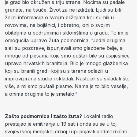
je grad bio okružen s triju strana. Noćima su padale
granate, na tisuće. Život za ne izdržati. Ljudi su bili
željni informacija o svojim bližnjima koji su bili u
rovovima, na bojišnici, i obratno, oni o svojim
obiteljima u podrumima i skloništima u gradu. To im je
omogućila upravo Žuta podmornica. “Jedni drugima
slali su pozdrave, ispunjavali smo glazbene želje, a
mnoge od pjesama koje smo puštali bile su uspješnice
upravo hrvatskih branitelja. Bilo je mnogo glazbenika
koji su branili grad i koji su s terena odlazili u
improvizirana studija i skladali. Nastojali su skladati što
više, a mi smo puštali pjesme. Nama je to bilo veselje,
a onima drugima to je smetalo.”
Zašto podmornica i zašto žuta?
Lokalni radio
prestajao je emitiranje u 19 sati i onda su se u toj
svojevrsnoj medijskoj crnoj rupi pojavili podmorničari.