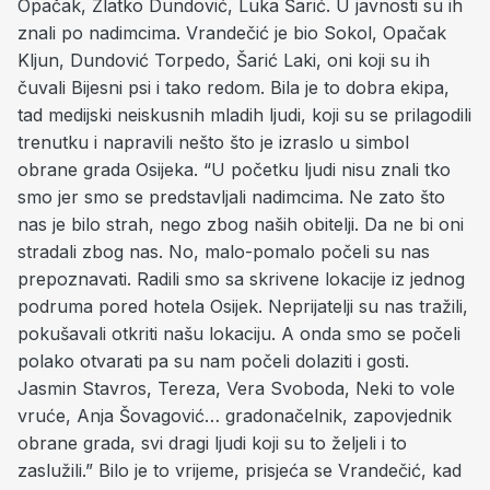
Opačak, Zlatko Dundović, Luka Šarić. U javnosti su ih
znali po nadimcima. Vrandečić je bio Sokol, Opačak
Kljun, Dundović Torpedo, Šarić Laki, oni koji su ih
čuvali Bijesni psi i tako redom. Bila je to dobra ekipa,
tad medijski neiskusnih mladih ljudi, koji su se prilagodili
trenutku i napravili nešto što je izraslo u simbol
obrane grada Osijeka. “U početku ljudi nisu znali tko
smo jer smo se predstavljali nadimcima. Ne zato što
nas je bilo strah, nego zbog naših obitelji. Da ne bi oni
stradali zbog nas. No, malo-pomalo počeli su nas
prepoznavati. Radili smo sa skrivene lokacije iz jednog
podruma pored hotela Osijek. Neprijatelji su nas tražili,
pokušavali otkriti našu lokaciju. A onda smo se počeli
polako otvarati pa su nam počeli dolaziti i gosti.
Jasmin Stavros, Tereza, Vera Svoboda, Neki to vole
vruće, Anja Šovagović… gradonačelnik, zapovjednik
obrane grada, svi dragi ljudi koji su to željeli i to
zaslužili.” Bilo je to vrijeme, prisjeća se Vrandečić, kad