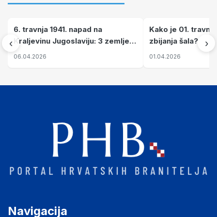
6. travnja 1941. napad na
Kako je 01. travnj
Kraljevinu Jugoslaviju: 3 zemlje
zbijanja šala?
‹
›
nastale njenim raspadom
06.04.2026
01.04.2026
Navigacija