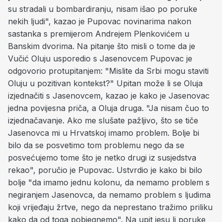
su stradali u bombardiranju, nisam išao po poruke
nekih ljudi", kazao je Pupovac novinarima nakon
sastanka s premijerom Andrejem Plenkovićem u
Banskim dvorima. Na pitanje što misli o tome da je
Vučić Oluju usporedio s Jasenovcem Pupovac je
odgovorio protupitanjem: "Mislite da Srbi mogu staviti
Oluju u pozitivan kontekst?" Upitan može li se Oluja
izjednačiti s Jasenovcem, kazao je kako je Jasenovac
jedna povijesna priča, a Oluja druga. "Ja nisam čuo to
izjednačavanje. Ako me slušate pažljivo, što se tiče
Jasenovca mi u Hrvatskoj imamo problem. Bolje bi
bilo da se posvetimo tom problemu nego da se
posvećujemo tome što je netko drugi iz susjedstva
rekao", poručio je Pupovac. Ustvrdio je kako bi bilo
bolje "da imamo jednu kolonu, da nemamo problem s
negiranjem Jasenovca, da nemamo problem s ljudima
koji vrijeđaju žrtve, nego da neprestano tražimo priliku
kako da od toga pobjegnemo". Na upit jesu li poruke