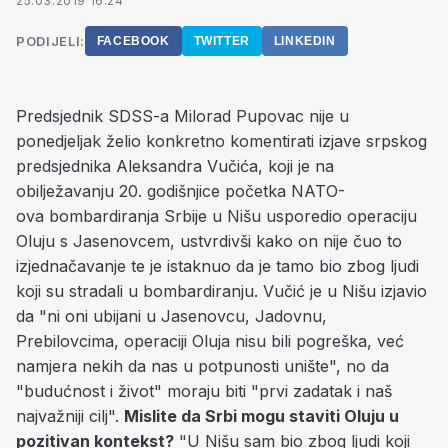
25.03.2019 16:24
PODIJELI:
FACEBOOK
TWITTER
LINKEDIN
Predsjednik SDSS-a Milorad Pupovac nije u
ponedjeljak želio konkretno komentirati izjave srpskog
predsjednika Aleksandra Vučića, koji je na
obilježavanju 20. godišnjice početka NATO-
ova bombardiranja Srbije u Nišu usporedio operaciju
Oluju s Jasenovcem, ustvrdivši kako on nije čuo to
izjednačavanje te je istaknuo da je tamo bio zbog ljudi
koji su stradali u bombardiranju. Vučić je u Nišu izjavio
da "ni oni ubijani u Jasenovcu, Jadovnu,
Prebilovcima, operaciji Oluja nisu bili pogreška, već
namjera nekih da nas u potpunosti unište", no da
"budućnost i život" moraju biti "prvi zadatak i naš
najvažniji cilj".
Mislite da Srbi mogu staviti Oluju u
pozitivan kontekst?
"U Nišu sam bio zbog ljudi koji