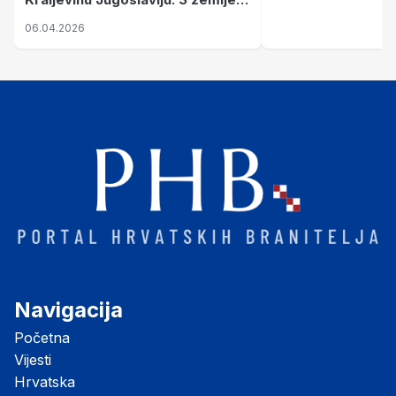
nastale njenim raspadom
06.04.2026
Navigacija
Početna
Vijesti
Hrvatska