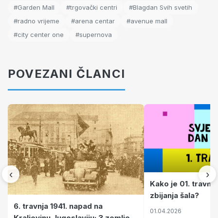
#Garden Mall
#trgovački centri
#Blagdan Svih svetih
#radno vrijeme
#arena centar
#avenue mall
#city center one
#supernova
POVEZANI ČLANCI
‹
›
Kako je 01. travnj
zbijanja šala?
6. travnja 1941. napad na
01.04.2026
Kraljevinu Jugoslaviju: 3 zemlje