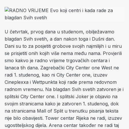
U četvrtak, prvog dana u studenom, obilježavamo
blagdan Svih svetih, a dan nakon toga i Dušni dan.
Dani su to za posjetiti grobove svojih najmilijih i u miru
se prisjetiti onih kojih više nema među nama. Provjerili
smo kakvo je radno vrijeme trgovačkih centara i
lanaca tih dana. Zagrebački City Center one West ne
radi 1. studenog, kao ni City Center one, izuzev
Cineplexxa i Wettpunkta koji rade prema redovnom
radnom vremenu. Na blagdan Svih svetih zatvoren je i
splitski City Center one. I splitski Joker je objavio na
svojim stranicama kako je zatvoren 1. studenog, dok
na stranicama Mall of Split u trenutku pisanja teksta
nije bilo obavijesti. Tower centar Rijeka ne radi, izuzev
ugostiteljskog dijela. Arena centar također ne radi taj