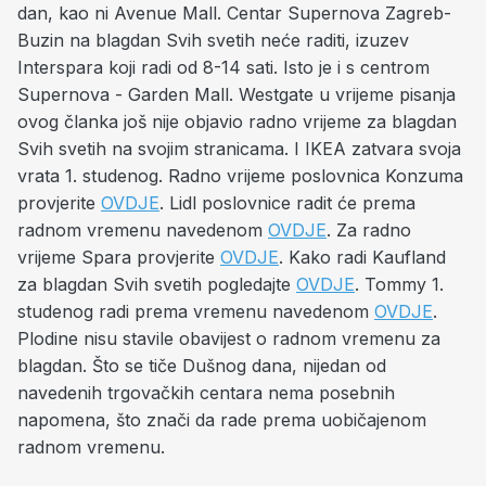
dan, kao ni Avenue Mall. Centar Supernova Zagreb-
Buzin na blagdan Svih svetih neće raditi, izuzev
Interspara koji radi od 8-14 sati. Isto je i s centrom
Supernova - Garden Mall. Westgate u vrijeme pisanja
ovog članka još nije objavio radno vrijeme za blagdan
Svih svetih na svojim stranicama. I IKEA zatvara svoja
vrata 1. studenog. Radno vrijeme poslovnica Konzuma
provjerite
OVDJE
. Lidl poslovnice radit će prema
radnom vremenu navedenom
OVDJE
. Za radno
vrijeme Spara provjerite
OVDJE
. Kako radi Kaufland
za blagdan Svih svetih pogledajte
OVDJE
. Tommy 1.
studenog radi prema vremenu navedenom
OVDJE
.
Plodine nisu stavile obavijest o radnom vremenu za
blagdan. Što se tiče Dušnog dana, nijedan od
navedenih trgovačkih centara nema posebnih
napomena, što znači da rade prema uobičajenom
radnom vremenu.