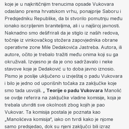
koje je u najkritičnijim trenucima opsade Vukovara
odaslano prema hrvatskom vrhu, ponajprije Saboru i
Predsjedniku Republike, da bi stvorilo pomutnju među
ionako iscrpljenim braniteljima, ali i u najširoj javnosti.
Naknadno smo dešifrirali da je stiglo iz naših redova,
točnije iz vinkovačkog stožera zapovjednika obrane
operativne zone Mile Dedakovića Jastreba. Autora, ili
autore, očito je trebalo tražiti među onima koji su ga
okruživali. Izvjesno je da je ono sadržavalo i neke
stavove koje je Dedaković u to doba javno iznosio.
Pismo je poslije uključeno u izvještaj o padu Vukovara
i bilo je jedno od uporišnih točaka za zaključke koje
smo tada usvojili. „
Teorije o padu Vukovara
Manolić
se ovdje referira na zaključke vladine komisije, koja je
trebala utvrditi sve okolnosti zbog kojih je pao
Vukovar. Ta komisija postala je poznata kao
„Manolićeva komisija“, iako on tvrdi kako je njome
samo predsjedao, dok su njeni zaključci bili izraz