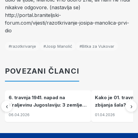
nikakve odgovore. (nastavlja se)
http://portal.braniteljski-
forum.com/vijesti/razotkrivanje-josipa-manolica-prvi-
dio
#razotkrivanje
#Josip Manolić
#Bitka za Vukovar
POVEZANI ČLANCI
6. travnja 1941. napad na
Kako je 01. travnj
Kraljevinu Jugoslaviju: 3 zemlje
zbijanja šala?
‹
›
nastale njenim raspadom
06.04.2026
01.04.2026