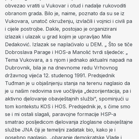
obvezao vratiti u Vukovar i otud i nadalje rukovoditi
obranom grada. Bilo je, naime, poznato da su se iz
Vukovara, unatoč okruženju, izvlačili i vojnici i civili pa
i cijele postrojbe. Dakle, postojao je organizirani
izlazak i ulazak u grad kojim je upravljao Mile
Dedaković. Izlazak se naplaćivalo u DEM. „ Što se tiče
Dobroslava Parage i HOS-a Manolić tvrdi sljedeće: „
Tema Vukovara, a s njom i jednako aktualni napadi na
Dubrovnik, bila je na dnevnome redu Vrhovnog
državnog vijeća 12. studenog 1991. Predsjednik
Tuđman je u objašnjenju stanja na terenu naglasio da
je u našim redovima sve uočljivija „dezorijentacija, pa i
aktivno djelovanje obavještajnih službi“, spominjući u
tom kontekstu KOS i HOS. Predsjednik je, s čime smo
se i mi ostali slagali, paravojne formacije HSP-a
smatrao posljedicom djelovanja zloglasne obavještajne
službe JNA čiji je temeljni zadatak bio, kako je i
posebno naglasio, „obaranje demokratske Vlade i