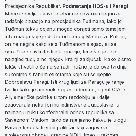
Predsjednika Republike”.
Podmetanje HOS-u i Paragi
Manolić ovdje lukavo prebacuje davanje dijagnoze
tadašnje situacije na predsjednika Tuđmana, iako je
Tuđman takvu ocjenu mogao donijeti samo temeljem
informacija koje je dobio od samog Manolića. Pritom,
on ne negira kako se s Tuđmanom slagao, ali se
ograđuje od istinitosti informacije, time što je ona
naizgled tuđi, a ne njegov krajnji zaključak. Kako bismo
lakše shvatili o čemu se radi, nužno je da ove tvrdnje
sukobimo s ranijim etiketama koje su se lijepile
Dobroslavu Paragi. Isti krug ljudi za Paragu je ranije
tvrdio kako je američki špijun, odnosno, agent CIA-e.
Ali, američka politika u tom razdoblju je i dalje
zagovarala neku formu jedinstvene Jugoslavije, u
najmanju ruku konfederalni odnos republika sa
Saveznom Vladom, tako da nije jasno kakvu je ulogu
Paraga kao ekstremni političar koji zagovara
svojevrsnu obnovu granice NDH, imao u takvom