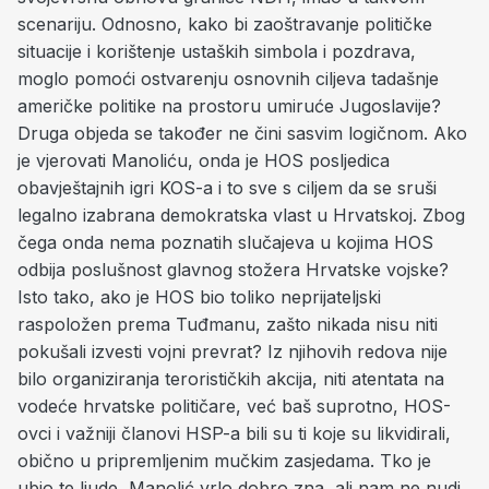
scenariju. Odnosno, kako bi zaoštravanje političke
situacije i korištenje ustaških simbola i pozdrava,
moglo pomoći ostvarenju osnovnih ciljeva tadašnje
američke politike na prostoru umiruće Jugoslavije?
Druga objeda se također ne čini sasvim logičnom. Ako
je vjerovati Manoliću, onda je HOS posljedica
obavještajnih igri KOS-a i to sve s ciljem da se sruši
legalno izabrana demokratska vlast u Hrvatskoj. Zbog
čega onda nema poznatih slučajeva u kojima HOS
odbija poslušnost glavnog stožera Hrvatske vojske?
Isto tako, ako je HOS bio toliko neprijateljski
raspoložen prema Tuđmanu, zašto nikada nisu niti
pokušali izvesti vojni prevrat? Iz njihovih redova nije
bilo organiziranja terorističkih akcija, niti atentata na
vodeće hrvatske političare, već baš suprotno, HOS-
ovci i važniji članovi HSP-a bili su ti koje su likvidirali,
obično u pripremljenim mučkim zasjedama. Tko je
ubio te ljude, Manolić vrlo dobro zna, ali nam ne nudi