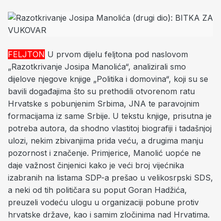
FELJTON
U prvom dijelu feljtona pod naslovom
„Razotkrivanje Josipa Manolića“, analizirali smo
dijelove njegove knjige „Politika i domovina“, koji su se
bavili događajima što su prethodili otvorenom ratu
Hrvatske s pobunjenim Srbima, JNA te paravojnim
formacijama iz same Srbije. U tekstu knjige, prisutna je
potreba autora, da shodno vlastitoj biografiji i tadašnjoj
ulozi, nekim zbivanjima prida veću, a drugima manju
pozornost i značenje. Primjerice, Manolić uopće ne
daje važnost činjenici kako je veći broj vijećnika
izabranih na listama SDP-a prešao u velikosrpski SDS,
a neki od tih političara su poput Goran Hadžića,
preuzeli vodeću ulogu u organizaciji pobune protiv
hrvatske države, kao i samim zločinima nad Hrvatima.