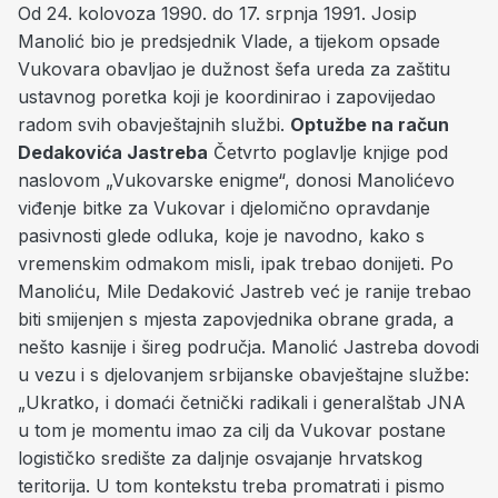
Od 24. kolovoza 1990. do 17. srpnja 1991. Josip
Manolić bio je predsjednik Vlade, a tijekom opsade
Vukovara obavljao je dužnost šefa ureda za zaštitu
ustavnog poretka koji je koordinirao i zapovijedao
radom svih obavještajnih službi.
Optužbe na račun
Dedakovića Jastreba
Četvrto poglavlje knjige pod
naslovom „Vukovarske enigme“, donosi Manolićevo
viđenje bitke za Vukovar i djelomično opravdanje
pasivnosti glede odluka, koje je navodno, kako s
vremenskim odmakom misli, ipak trebao donijeti. Po
Manoliću, Mile Dedaković Jastreb već je ranije trebao
biti smijenjen s mjesta zapovjednika obrane grada, a
nešto kasnije i šireg područja. Manolić Jastreba dovodi
u vezu i s djelovanjem srbijanske obavještajne službe:
„Ukratko, i domaći četnički radikali i generalštab JNA
u tom je momentu imao za cilj da Vukovar postane
logističko središte za daljnje osvajanje hrvatskog
teritorija. U tom kontekstu treba promatrati i pismo