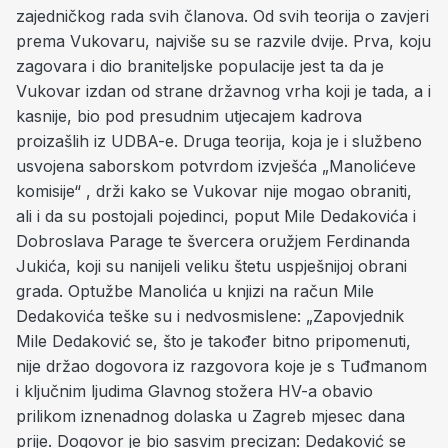
zajedničkog rada svih članova. Od svih teorija o zavjeri
prema Vukovaru, najviše su se razvile dvije. Prva, koju
zagovara i dio braniteljske populacije jest ta da je
Vukovar izdan od strane državnog vrha koji je tada, a i
kasnije, bio pod presudnim utjecajem kadrova
proizašlih iz UDBA-e. Druga teorija, koja je i službeno
usvojena saborskom potvrdom izvješća „Manolićeve
komisije“ , drži kako se Vukovar nije mogao obraniti,
ali i da su postojali pojedinci, poput Mile Dedakovića i
Dobroslava Parage te švercera oružjem Ferdinanda
Jukića, koji su nanijeli veliku štetu uspješnijoj obrani
grada. Optužbe Manolića u knjizi na račun Mile
Dedakovića teške su i nedvosmislene: „Zapovjednik
Mile Dedaković se, što je također bitno pripomenuti,
nije držao dogovora iz razgovora koje je s Tuđmanom
i ključnim ljudima Glavnog stožera HV-a obavio
prilikom iznenadnog dolaska u Zagreb mjesec dana
prije. Dogovor je bio sasvim precizan: Dedaković se