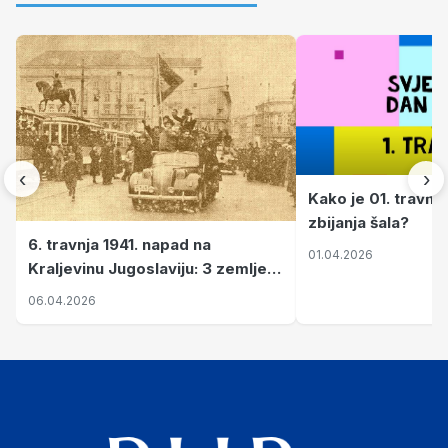
‹
›
Kako je 01. travnj
zbijanja šala?
6. travnja 1941. napad na
01.04.2026
Kraljevinu Jugoslaviju: 3 zemlje
nastale njenim raspadom
06.04.2026