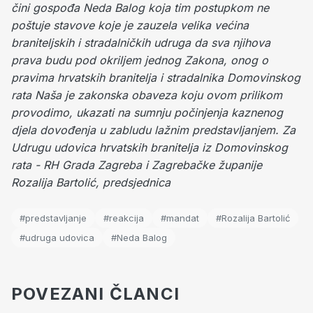
čini gospođa Neda Balog koja tim postupkom ne
poštuje stavove koje je zauzela velika većina
braniteljskih i stradalničkih udruga da sva njihova
prava budu pod okriljem jednog Zakona, onog o
pravima hrvatskih branitelja i stradalnika Domovinskog
rata
Naša je zakonska obaveza koju ovom prilikom
provodimo, ukazati na sumnju počinjenja kaznenog
djela dovođenja u zabludu lažnim predstavljanjem.
Za
Udrugu udovica hrvatskih branitelja
iz Domovinskog
rata - RH
Grada Zagreba i Zagrebačke županije
Rozalija Bartolić, predsjednica
#predstavljanje
#reakcija
#mandat
#Rozalija Bartolić
#udruga udovica
#Neda Balog
POVEZANI ČLANCI