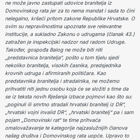
ne može javno zastupati udovice branitelja iz
Domovinskog rata jer za to nema mandat i sada to čini
nelegalno, kršeći pritom zakone Republike Hrvatske. O
ovim su nepravilnostima upoznate sve relevantne
institucije, a sukladno Zakonu o udrugama (članak 43.)
zatražen je inspekcijski nadzor nad radom Udruge.
Također, gospođa Balog ne može biti niti
„predstavnica branitelja“, pošto u tom tijelu sjedi
nekoliko branitelja, visokih časnika, predsjednika
krovnih udruga i afirmiranih političara.
Kao
predstavnika branitelja i stradalnika, ne možemo
prihvatiti niti jednu osobu koja će se složiti s time da
se iz teksta novih Rješenja izbace pojmovi kao što su:
„poginuli ili smrtno stradali hrvatski branitelj iz DR“,
„hrvatski vojni invalid DR“, „hrvatski branitelj“ pa i sam
pojam „Domovinski rat“ te time prihvaća
omalovažavanje te kategorije najzaslužnijih članova
našeg društva i Domovinskog rata uopće. Upravo to