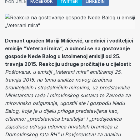
PODIJELI:
FACEBOOK
TWITTER
LINKEDIN
Demant upućen Mariji Miličević, urednici i voditeljici
emisije “Veterani mira”, a odnosi se na gostovanje
gospođe Nede Balog u istoimenoj emisiji od 25.
travnja 2015.
Reakciju udruge pročitajte u cijelosti:
Poštovana,
u emisiji „Veterani mira“ emitiranoj 25.
travnja 2015. na temu analize novog izračuna
braniteljskih i stradalničkih mirovina, uz predstavnike
Ministarstva rada i mirovinskog sustava te Zavoda za
mirovinsko osiguranje, ugostili ste i gospođu Nedu
Balog, koja je u dijelu priloga predstavljena kao,
citiramo: „predstavnica branitelja“ i „predsjednica
Zajednice udruga udovica hrvatskih branitelja iz
Domovinskog rata RH“ u Povjerenstvu za analizu