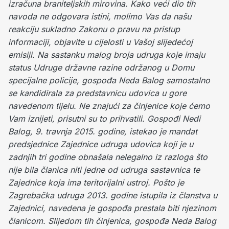
izračuna braniteljskih mirovina.
Kako veći dio tih
navoda ne odgovara istini, molimo Vas da našu
reakciju sukladno Zakonu o pravu na pristup
informaciji, objavite u cijelosti u Vašoj slijedećoj
emisiji.
Na sastanku malog broja udruga koje imaju
status Udruge državne razine održanog u Domu
specijalne policije, gospođa Neda Balog samostalno
se kandidirala za predstavnicu udovica u gore
navedenom tijelu. Ne znajući za činjenice koje ćemo
Vam iznijeti, prisutni su to prihvatili.
Gospođi Nedi
Balog, 9. travnja 2015. godine, istekao je mandat
predsjednice Zajednice udruga udovica koji je u
zadnjih tri godine obnašala nelegalno iz razloga što
nije bila članica niti jedne od udruga sastavnica te
Zajednice koja ima teritorijalni ustroj. Pošto je
Zagrebačka udruga 2013. godine istupila iz članstva u
Zajednici, navedena je gospođa prestala biti njezinom
članicom. Slijedom tih činjenica, gospođa Neda Balog