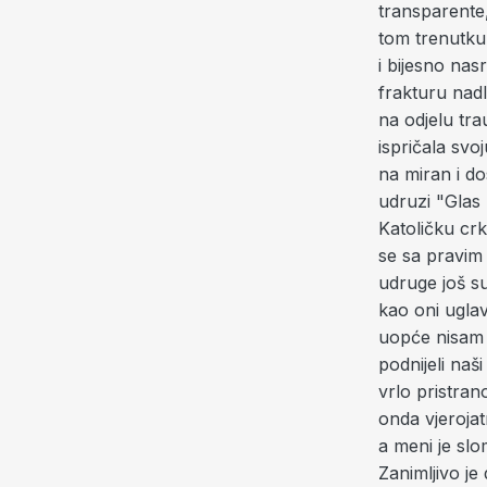
transparente,
tom trenutku 
i bijesno nas
frakturu nadl
na odjelu tr
ispričala svo
na miran i d
udruzi "Glas
Katoličku crk
se sa pravim 
udruge još s
kao oni uglav
uopće nisam 
podnijeli naši
vrlo pristra
onda vjerojat
a meni je slom
Zanimljivo je