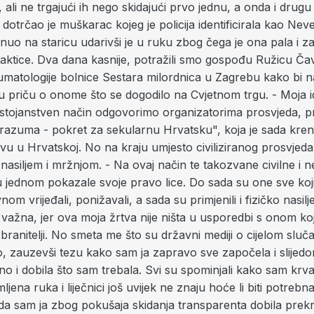
 ali ne trgajući ih nego skidajući prvo jednu, a onda i drugu
dotrčao je muškarac kojeg je policija identificirala kao Ne
rnuo na staricu udarivši je u ruku zbog čega je ona pala i z
aktice. Dva dana kasnije, potražili smo gospođu Ružicu Čav
aumatologije bolnice Sestara milordnica u Zagrebu kako bi
ju priču o onome što se dogodilo na Cvjetnom trgu. - Moja id
ostojanstven način odgovorimo organizatorima prosvjeda, pr
 razuma - pokret za sekularnu Hrvatsku", koja je sada kre
vu u Hrvatskoj. No na kraju umjesto civiliziranog prosvjeda
nasiljem i mržnjom. - Na ovaj način te takozvane civilne i n
u jednom pokazale svoje pravo lice. Do sada su one sve koji
nom vrijeđali, ponižavali, a sada su primjenili i fizičko nasil
važna, jer ova moja žrtva nije ništa u usporedbi s onom ko
 branitelji. No smeta me što su državni mediji o cijelom slučaju
no, zauzevši tezu kako sam ja zapravo sve započela i slije
no i dobila što sam trebala. Svi su spominjali kako sam krvar
ljena ruka i liječnici još uvijek ne znaju hoće li biti potrebna
 da sam ja zbog pokušaja skidanja transparenta dobila prekr