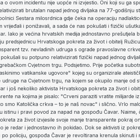
ja o ovom incidentu nije uopće ni izvjestio. Oni koji su ga s
elativizirati brutalan napad jednog divljaka na 77-godišnju st
bolnici Sestara milosrdnica gdje čeka na operaciju nadlaktice
rijeđali i ponižavali, a sada će nas pokušati i fizički ušutkat
ar.
Iako je većina hrvatskih medija jednostavno prešutjela 
ju predsjednicu Hrvatskoga pokreta za život i obitelj Ruži
ansparent tzv. nevladinih udruga s ograde pravoslavne crkve
i pokušali su potpuno relativizirati fizički napad jednog divlj
agrebačkom Cvjetnom trgu. Podsjetimo. Prije početka subot
skinimo vatikanske ugovore" kojeg su organizirale ateističk
e udruge na Cvjetnom trgu, na kojem se okupilo manje od sto
 i još nekoliko aktivista Hrvatskoga pokreta za život i obitel
rente na kojima je pisalo: "Crveni paraziti vratite milijarde 
 smo Katolička crkva – to je naš novac" i slično. Vrlo malo
vu istinu i pravi povod za napad na gospođu Čavar. Naime, 
 pokreta za život izvjesile svoje manje transparente pokraj o
o je redar i jednostavno ih pokidao. Dok se aktivisti iz pokre
li po policiju, gospođa Čavar je revoltirana krenula skinuti i 