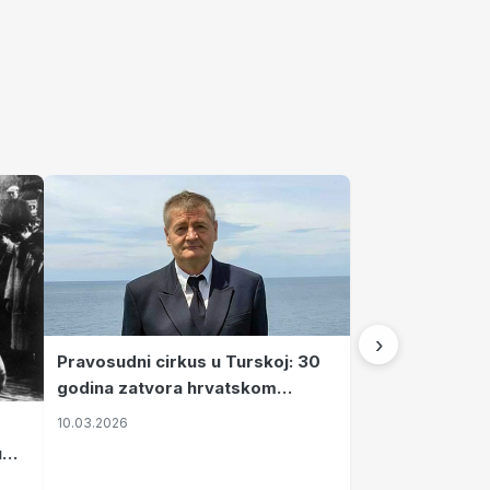
›
Pravosudni cirkus u Turskoj: 30
godina zatvora hrvatskom
kapetanu kojeg su sami pustili
10.03.2026
u
vavi