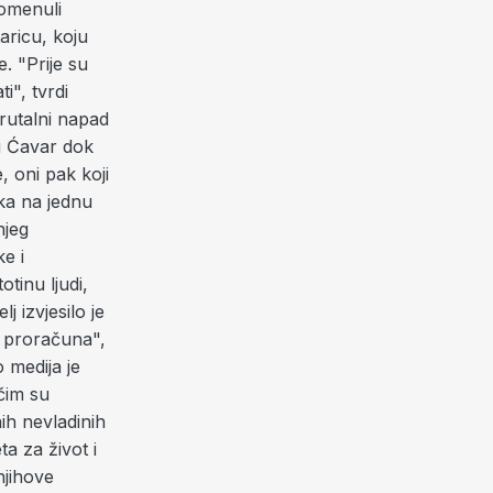
pomenuli
aricu, koju
. "Prije su
i", tvrdi
brutalni napad
cu Ćavar dok
, oni pak koji
aka na jednu
njeg
e i
tinu ljudi,
j izvjesilo je
iz proračuna",
 medija je
čim su
nih nevladinih
ta za život i
njihove