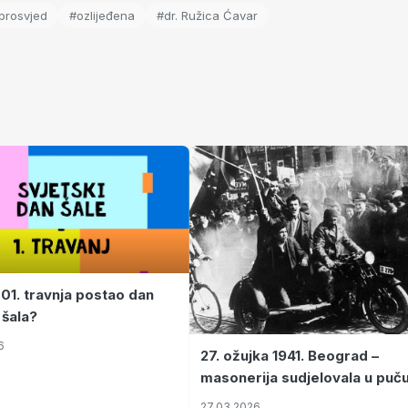
prosvjed
#ozlijeđena
#dr. Ružica Ćavar
 01. travnja postao dan
 šala?
6
27. ožujka 1941. Beograd –
masonerija sudjelovala u puč
koji je Jugoslaviju odveo u kr
27.03.2026