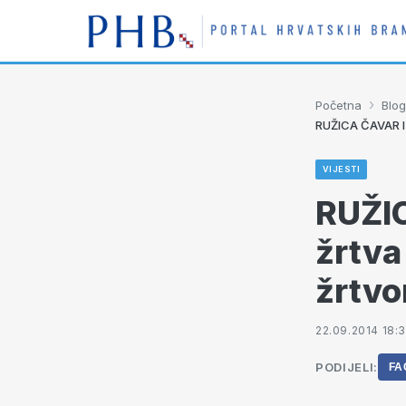
›
Početna
Blog
RUŽICA ČAVAR IZ 
VIJESTI
RUŽI
žrtva
žrtvo
22.09.2014 18:
PODIJELI:
FA