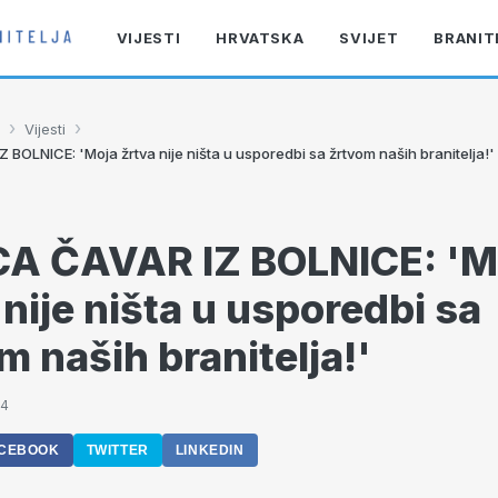
VIJESTI
HRVATSKA
SVIJET
BRANIT
›
›
Vijesti
BOLNICE: 'Moja žrtva nije ništa u usporedbi sa žrtvom naših branitelja!'
CA ČAVAR IZ BOLNICE: 'M
 nije ništa u usporedbi sa
m naših branitelja!'
34
CEBOOK
TWITTER
LINKEDIN