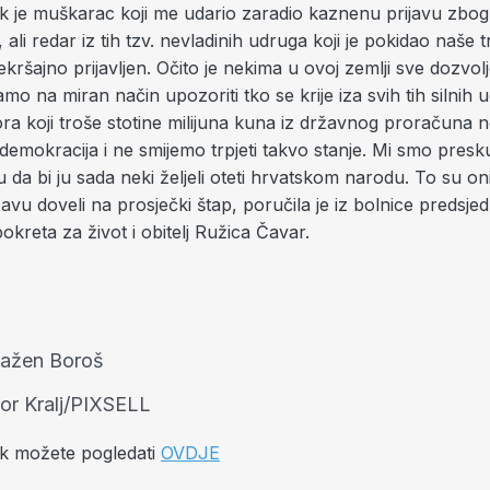
dok je muškarac koji me udario zaradio kaznenu prijavu zbo
, ali redar iz tih tzv. nevladinih udruga koji je pokidao naše
rekršajno prijavljen. Očito je nekima u ovoj zemlji sve dozv
mo na miran način upozoriti tko se krije iza svih tih silnih 
ora koji troše stotine milijuna kuna iz državnog proračuna 
e demokracija i ne smijemo trpjeti takvo stanje. Mi smo presku
 da bi ju sada neki željeli oteti hrvatskom narodu. To su oni
avu doveli na prosječki štap, poručila je iz bolnice predsje
kreta za život i obitelj Ružica Čavar.
ažen Boroš
gor Kralj/PIXSELL
ak možete pogledati
OVDJE