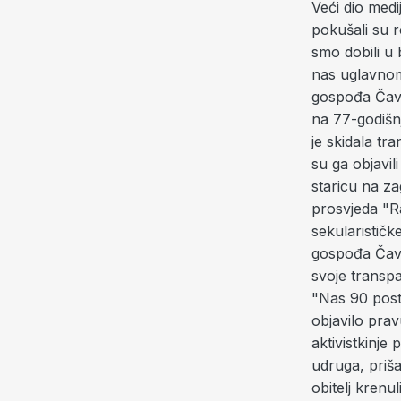
Veći dio medi
pokušali su r
smo dobili u 
nas uglavnom v
gospođa Čav
na 77-godišn
je skidala tr
su ga objavil
staricu na z
prosvjeda "Ra
sekularističk
gospođa Čavar
svoje transpa
"Nas 90 posto
objavilo pra
aktivistkinje
udruga, priša
obitelj krenu