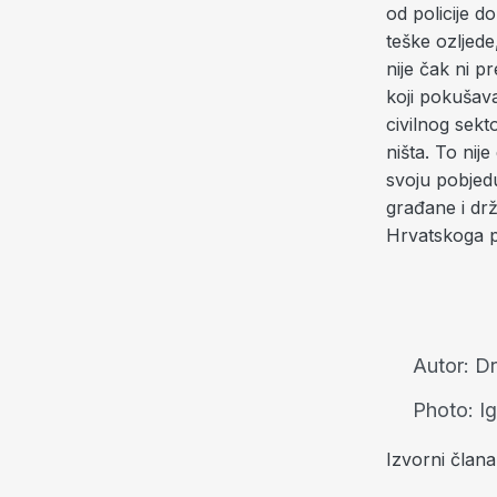
od policije 
teške ozljede
nije čak ni p
koji pokušava
civilnog sekt
ništa. To nij
svoju pobjedu
građane i drž
Hrvatskoga po
Autor:
Dr
Photo:
I
Izvorni član