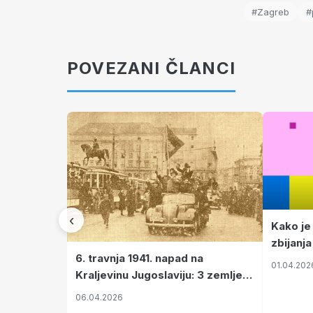
#Zagreb
#
POVEZANI ČLANCI
‹
Kako je
zbijanja
6. travnja 1941. napad na
01.04.202
Kraljevinu Jugoslaviju: 3 zemlje
nastale njenim raspadom
06.04.2026