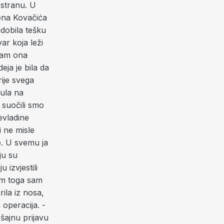
 stranu. U
vena Kovačića
adobila tešku
ar koja leži
 nam ona
eja je bila da
ije svega
nula na
 suočili smo
evladine
 ne misle
je. U svemu ja
ju su
 izvjestili
dom toga sam
ila iz nosa,
 operacija. -
šajnu prijavu