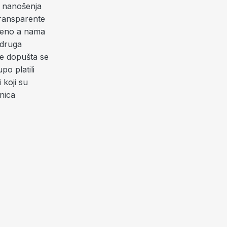
g nanošenja
 transparente
oljeno a nama
udruga
ne dopušta se
po platili
 koji su
dnica