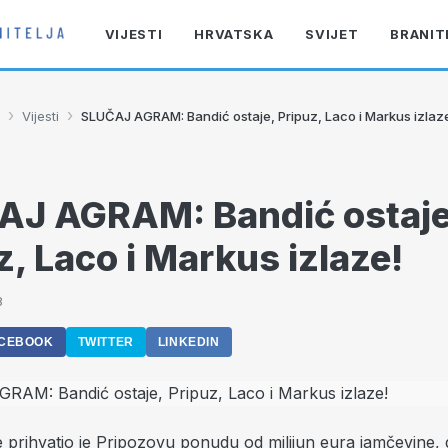
VIJESTI
HRVATSKA
SVIJET
BRANIT
›
›
Vijesti
SLUČAJ AGRAM: Bandić ostaje, Pripuz, Laco i Markus izlaz
AJ AGRAM: Bandić ostaje
z, Laco i Markus izlaze!
8
CEBOOK
TWITTER
LINKEDIN
e prihvatio je Pripozovu ponudu od milijun eura jamčevine,