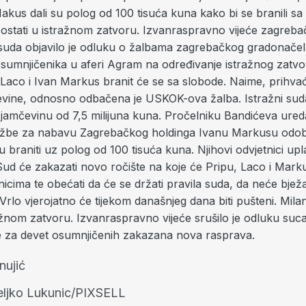
akus dali su polog od 100 tisuća kuna kako bi se branili sa
ostati u istražnom zatvoru.
Izvanraspravno vijeće zagreb
suda objavilo je odluku o žalbama zagrebačkog gradonačel
osumnjičenika u aferi Agram na određivanje istražnog zatvo
 Laco i Ivan Markus branit će se sa slobode. Naime, prihva
evine, odnosno odbačena je USKOK-ova žalba. Istražni suda
jamčevinu od 7,5 milijuna kuna. Pročelniku Bandićeva ureda 
užbe za nabavu Zagrebačkog holdinga Ivanu Markusu odob
braniti uz polog od 100 tisuća kuna. Njihovi odvjetnici upl
Sud će zakazati novo ročište na koje će Pripu, Laco i Mark
nicima te obećati da će se držati pravila suda, da neće bježati
Vrlo vjerojatno će tijekom današnjeg dana biti pušteni. Mila
ažnom zatvoru. Izvanraspravno vijeće srušilo je odluku suca
je za devet osumnjičenih zakazana nova rasprava.
 nujić
eljko Lukunic/PIXSELL