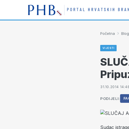
›
Početna
Blog
VIJESTI
SLUČ
Pripu
31.10.2014 14:4
PODIJELI:
FA
Sudac istrag