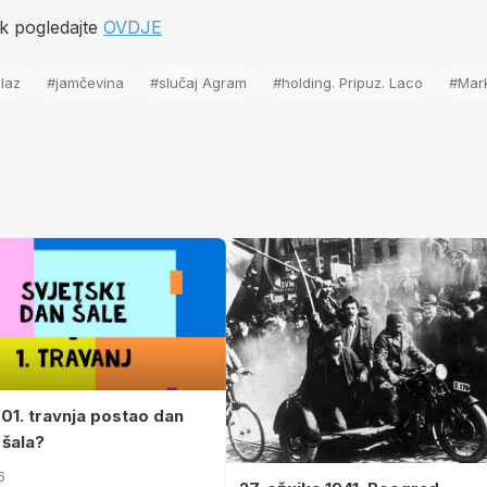
ak pogledajte
OVDJE
zlaz
#jamčevina
#slučaj Agram
#holding. Pripuz. Laco
#Mar
 01. travnja postao dan
 šala?
6