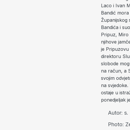
Laco i Ivan M
Bandić mora 
Županijskog 
Bandića i su
Pripuz, Miro
njihove jamč
je Pripuzovu 
direktoru Sl
slobode mogu 
na račun, a 
svojim odvjet
na svjedoke. 
ostaje u istr
ponedjeljak 
Autor:
s.
Photo:
Z