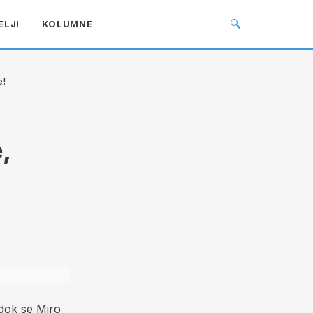
🔍
ELJI
KOLUMNE
e!
,
 dok se Miro