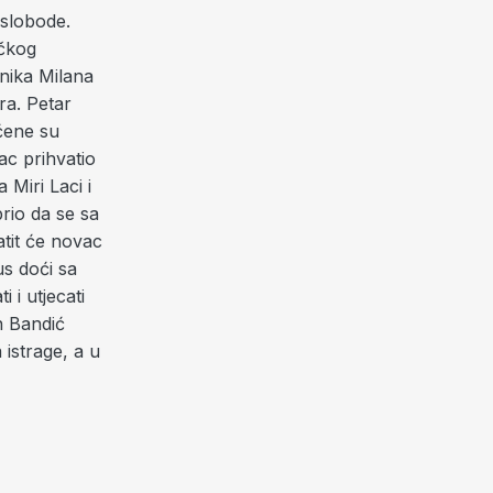
 slobode.
ačkog
nika Milana
ra. Petar
ćene su
c prihvatio
Miri Laci i
rio da se sa
atit će novac
us doći sa
 i utjecati
n Bandić
 istrage, a u