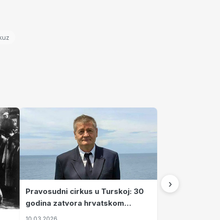
kuz
›
Pravosudni cirkus u Turskoj: 30
godina zatvora hrvatskom
kapetanu kojeg su sami pustili
10.03.2026