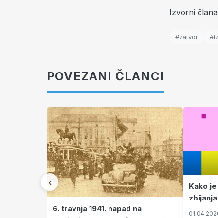
Izvorni član
#zatvor
#i
POVEZANI ČLANCI
‹
Kako je
zbijanja
6. travnja 1941. napad na
01.04.202