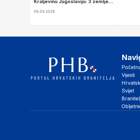
Kraljevinu Jugoslaviju: 3 zemlje
nastale njenim raspadom
06.04.2026
Navi
Početn
Vijesti
Hrvats
Svijet
Branitel
Obljetn