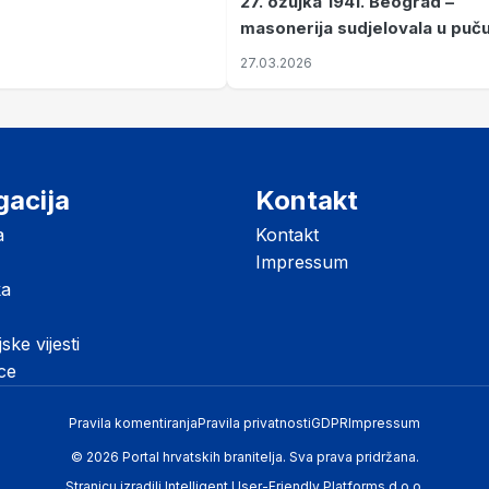
27. ožujka 1941. Beograd –
masonerija sudjelovala u puč
koji je Jugoslaviju odveo u kr
27.03.2026
II. svjetski rat
gacija
Kontakt
a
Kontakt
Impressum
ka
jske vijesti
ice
Pravila komentiranja
Pravila privatnosti
GDPR
Impressum
© 2026 Portal hrvatskih branitelja. Sva prava pridržana.
Stranicu izradili
Intelligent User-Friendly Platforms d.o.o.