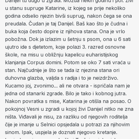
Danijel tu dugo u zgradi. Možda nekih godinu i pol. Živi
u stanu supruge Katarine, iz kojeg se prije nekoliko
godina odselio njezin bivši suprug, nakon čega se ona
preudala. Čudan je taj Danijel. Baš kao što je čudna i
buka koja često dopire iz njihova stana. Ona je vrlo
pobožna. Dok ja izlazim u šetnju s psom, ona u 6 sati
ujutro ide s djetetom, koje polazi 3. razred osnovne
škole, na misu u obližnju kapelicu euharistijskog
klanjanja Corpus domini. Potom se oko 7 sati vraća u
stan. Najčudnije je što se tada iz njezina stana ori
duhovna glazba, valjda s radija i to je neizdrživo.
Kucamo joj, zvonimo... ali ne otvara - ispričala nam je
jedna od stanarki zgrade. Bilo je tako i kobnog jutra.
Nakon povratka s mise, Katarina je otišla na posao. O
pokojnoj Vesni u zgradi u kojoj živi Danijel nitko ne zna
ništa. Viđavali je nisu, za razliku od njegovih roditelja
čije je imanje u Selnici opsjedala u potrazi za njihovim
sinom. Ipak, uspjela je doznati njegovo kretanje.