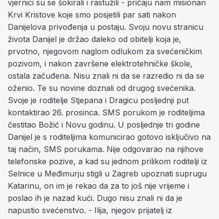
vjernici su se šokirali i rastužili - pričaju nam misionari
Krvi Kristove koje smo posjetili par sati nakon
Danijelova privođenja u postaju. Svoju novu stranicu
života Danijel je držao daleko od obitelji koja je,
prvotno, njegovom naglom odlukom za svećeničkim
pozivom, i nakon završene elektrotehničke škole,
ostala začuđena. Nisu znali ni da se razredio ni da se
oženio. Te su novine doznali od drugog svećenika.
Svoje je roditelje Stjepana i Dragicu posljednji put
kontaktirao 26. prosinca. SMS porukom je roditeljima
čestitao Božić i Novu godinu. U posljednje tri godine
Danijel je s roditeljima komunicirao gotovo isključivo na
taj način, SMS porukama. Nije odgovarao na njihove
telefonske pozive, a kad su jednom prilikom roditelji iz
Selnice u Međimurju stigli u Zagreb upoznati suprugu
Katarinu, on im je rekao da za to još nije vrijeme i
poslao ih je nazad kući. Dugo nisu znali ni da je
napustio svećenstvo. - Ilija, njegov prijatelj iz