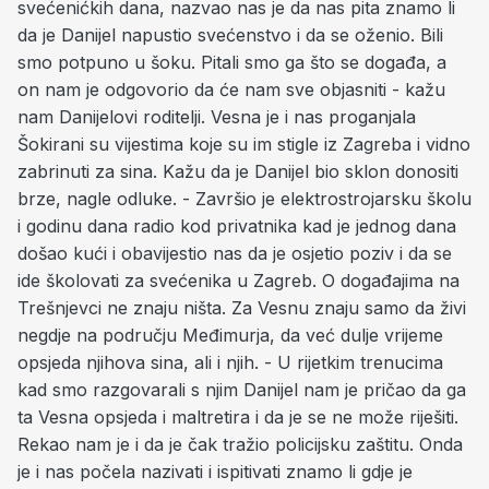
svećenićkih dana, nazvao nas je da nas pita znamo li
da je Danijel napustio svećenstvo i da se oženio. Bili
smo potpuno u šoku. Pitali smo ga što se događa, a
on nam je odgovorio da će nam sve objasniti - kažu
nam Danijelovi roditelji. Vesna je i nas proganjala
Šokirani su vijestima koje su im stigle iz Zagreba i vidno
zabrinuti za sina. Kažu da je Danijel bio sklon donositi
brze, nagle odluke. - Završio je elektrostrojarsku školu
i godinu dana radio kod privatnika kad je jednog dana
došao kući i obavijestio nas da je osjetio poziv i da se
ide školovati za svećenika u Zagreb. O događajima na
Trešnjevci ne znaju ništa. Za Vesnu znaju samo da živi
negdje na području Međimurja, da već dulje vrijeme
opsjeda njihova sina, ali i njih. - U rijetkim trenucima
kad smo razgovarali s njim Danijel nam je pričao da ga
ta Vesna opsjeda i maltretira i da je se ne može riješiti.
Rekao nam je i da je čak tražio policijsku zaštitu. Onda
je i nas počela nazivati i ispitivati znamo li gdje je