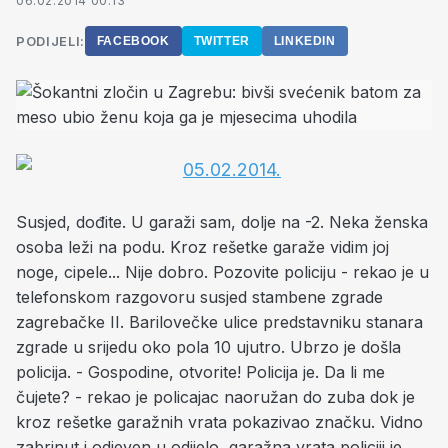
06.02.2014 00:13
PODIJELI:
FACEBOOK
TWITTER
LINKEDIN
Susjed, dođite. U garaži sam, dolje na -2. Neka ženska
osoba leži na podu. Kroz rešetke garaže vidim joj
noge, cipele... Nije dobro. Pozovite policiju - rekao je u
telefonskom razgovoru susjed stambene zgrade
zagrebačke II. Barilovečke ulice predstavniku stanara
zgrade u srijedu oko pola 10 ujutro. Ubrzo je došla
policija. - Gospodine, otvorite! Policija je. Da li me
čujete? - rekao je policajac naoružan do zuba dok je
kroz rešetke garažnih vrata pokazivao značku. Vidno
zabrinut i odjeven u odijelo, garažna vrata policiji je