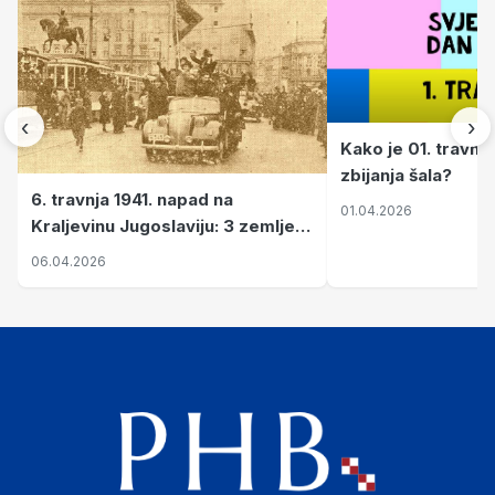
‹
›
Kako je 01. travnj
zbijanja šala?
6. travnja 1941. napad na
01.04.2026
Kraljevinu Jugoslaviju: 3 zemlje
nastale njenim raspadom
06.04.2026