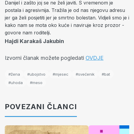
Danijel i zašto joj se ne želi javiti. S vremenom je
postala i agresivnija. Tražila je od nas njegovu adresu
jer ga želi posjetiti jer je smrtno bolestan. Vidjeli smo je i
kako nam se mota oko kuće i naviruje kroz prozor -
govore nam roditelji.
Hajdi Karakaš Jakubin
Izvorni članak možete pogledati
OVDJE
#žena
#ubojstvo
#mjesec
#svećenik
#bat
#uhoda
#meso
POVEZANI ČLANCI