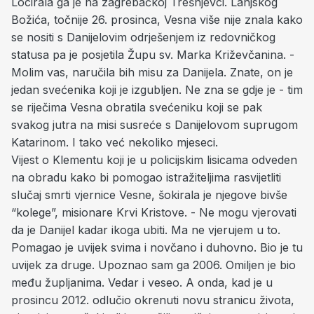
Locirala ga je na zagrebačkoj Trešnjevci. Lanjskog
Božića, točnije 26. prosinca, Vesna više nije znala kako
se nositi s Danijelovim odrješenjem iz redovničkog
statusa pa je posjetila Župu sv. Marka Križevčanina. -
Molim vas, naručila bih misu za Danijela. Znate, on je
jedan svećenika koji je izgubljen. Ne zna se gdje je - tim
se riječima Vesna obratila svećeniku koji se pak
svakog jutra na misi susreće s Danijelovom suprugom
Katarinom. I tako već nekoliko mjeseci.
Vijest o Klementu koji je u policijskim lisicama odveden
na obradu kako bi pomogao istražiteljima rasvijetliti
slučaj smrti vjernice Vesne, šokirala je njegove bivše
“kolege”, misionare Krvi Kristove. - Ne mogu vjerovati
da je Danijel kadar ikoga ubiti. Ma ne vjerujem u to.
Pomagao je uvijek svima i novčano i duhovno. Bio je tu
uvijek za druge. Upoznao sam ga 2006. Omiljen je bio
među župljanima. Vedar i veseo. A onda, kad je u
prosincu 2012. odlučio okrenuti novu stranicu života,