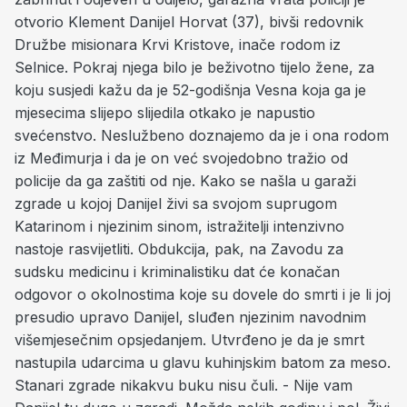
otvorio Klement Danijel Horvat (37), bivši redovnik
Družbe misionara Krvi Kristove, inače rodom iz
Selnice. Pokraj njega bilo je beživotno tijelo žene, za
koju susjedi kažu da je 52-godišnja Vesna koja ga je
mjesecima slijepo slijedila otkako je napustio
svećenstvo. Neslužbeno doznajemo da je i ona rodom
iz Međimurja i da je on već svojedobno tražio od
policije da ga zaštiti od nje. Kako se našla u garaži
zgrade u kojoj Danijel živi sa svojom suprugom
Katarinom i njezinim sinom, istražitelji intenzivno
nastoje rasvijetliti. Obdukcija, pak, na Zavodu za
sudsku medicinu i kriminalistiku dat će konačan
odgovor o okolnostima koje su dovele do smrti i je li joj
presudio upravo Danijel, sluđen njezinim navodnim
višemjesečnim opsjedanjem. Utvrđeno je da je smrt
nastupila udarcima u glavu kuhinjskim batom za meso.
Stanari zgrade nikakvu buku nisu čuli. - Nije vam