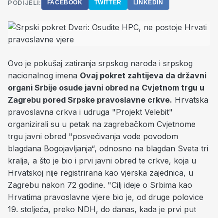
PODIJELI:
FACEBOOK
TWITTER
LINKEDIN
Ovo je pokušaj zatiranja srpskog naroda i srpskog
nacionalnog imena
Ovaj pokret zahtijeva da državni
organi Srbije osude javni obred na Cvjetnom trgu u
Zagrebu pored Srpske pravoslavne crkve.
Hrvatska
pravoslavna crkva i udruga "Projekt Velebit"
organizirali su u petak na zagrebačkom Cvjetnome
trgu javni obred "posvećivanja vode povodom
blagdana Bogojavljanja“, odnosno na blagdan Sveta tri
kralja, a što je bio i prvi javni obred te crkve, koja u
Hrvatskoj nije registrirana kao vjerska zajednica, u
Zagrebu nakon 72 godine. "Cilj
ideje o Srbima kao
Hrvatima pravoslavne vjere bio je, od druge polovice
19. stoljeća, preko NDH, do danas, kada je prvi put