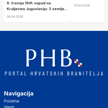
6. travnja 1941. napad na
01.04.2026
Kraljevinu Jugoslaviju: 3 zemlje
nastale njenim raspadom
06.04.2026
Navigacija
Početna
Vijesti