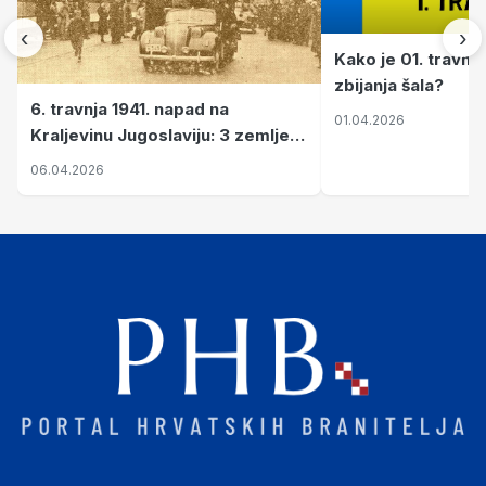
‹
›
Kako je 01. travnj
zbijanja šala?
6. travnja 1941. napad na
01.04.2026
Kraljevinu Jugoslaviju: 3 zemlje
nastale njenim raspadom
06.04.2026