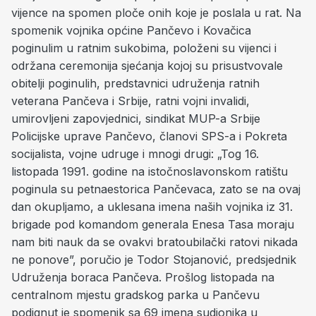
vijence na spomen ploče onih koje je poslala u rat. Na
spomenik vojnika općine Pančevo i Kovačica
poginulim u ratnim sukobima, položeni su vijenci i
održana ceremonija sjećanja kojoj su prisustvovale
obitelji poginulih, predstavnici udruženja ratnih
veterana Pančeva i Srbije, ratni vojni invalidi,
umirovljeni zapovjednici, sindikat MUP-a Srbije
Policijske uprave Pančevo, članovi SPS-a i Pokreta
socijalista, vojne udruge i mnogi drugi: „Tog 16.
listopada 1991. godine na istočnoslavonskom ratištu
poginula su petnaestorica Pančevaca, zato se na ovaj
dan okupljamo, a uklesana imena naših vojnika iz 31.
brigade pod komandom generala Enesa Tasa moraju
nam biti nauk da se ovakvi bratoubilački ratovi nikada
ne ponove”, poručio je Todor Stojanović, predsjednik
Udruženja boraca Pančeva. Prošlog listopada na
centralnom mjestu gradskog parka u Pančevu
podignut je spomenik sa 69 imena sudionika u