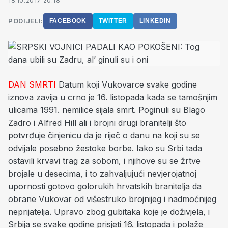
18.10.2017 20:18
PODIJELI:
FACEBOOK
TWITTER
LINKEDIN
DAN SMRTI
Datum koji Vukovarce svake godine
iznova zavija u crno je 16. listopada kada se tamošnjim
ulicama 1991. nemilice sijala smrt. Poginuli su Blago
Zadro i Alfred Hill ali i brojni drugi branitelji što
potvrđuje činjenicu da je riječ o danu na koji su se
odvijale posebno žestoke borbe. Iako su Srbi tada
ostavili krvavi trag za sobom, i njihove su se žrtve
brojale u desecima, i to zahvaljujući nevjerojatnoj
upornosti gotovo golorukih hrvatskih branitelja da
obrane Vukovar od višestruko brojnijeg i nadmoćnijeg
neprijatelja. Upravo zbog gubitaka koje je doživjela, i
Srbija se svake godine prisjeti 16. listopada i polaže