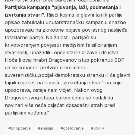
Partijska kampanja “pljuvanja, laži, podmetanja i
izvrtanja stvari“.
Riječi kojima je glavni tajnik partije
opisao zahuktalu unutarstranačku kampanju snažno
upozoravaju na zlokobne pojave povijesnog naslijeđa
totalitarne partije. Na žalost, partijaši su
krivotvorenjem povijesti i medijskim falsificiranjem
stvarnosti, unazadili i opće stanje države i društva.
Hoće li ovaj hrabri Dragovanov istup pokrenuti SDP
da se konačno pretvori u normalnu
suverenističku,socijal-demokratsku stranku ili će glavni
tajnik izgorjeti na lomači „izokretanja stvari“ na koje
upozorava, ostaje nam vidjeti. Nakon ovog
Dragovanovog istupa barem ćemo se nadati da
novinari više neće osjećati dosadašnji strah pred
partijskim vođama.”
#priopćenje
#emisija
#gostovanje
#SOHV