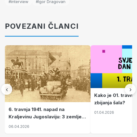
#interview
#Igor Dragovan
POVEZANI ČLANCI
‹
›
Kako je 01. travnj
zbijanja šala?
6. travnja 1941. napad na
01.04.2026
Kraljevinu Jugoslaviju: 3 zemlje
nastale njenim raspadom
06.04.2026