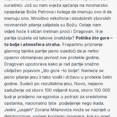
suradnici. Još su nam svježa sjećanja na novinarsko
opsjedanje Bože Petrova i kolega da imenuju ovo ili da
imenuju ono. Mnoštvo mikofona i istodobnih zborskih
novinarskih pitanja salijetala su Božu. Ostaje nam
vidjeti hoće li sličan tretman proći i Dragovan. Ili je
partija izuzeta od takove znatiželje?
Politika što gore –
to bolje i atmosfera straha.
Frapantno priznanje
glavnog tajnika partije jasno svjedoči da je netko
opasno obmanjivao javnost sve protekle godine.
Dragovan upozorava kako je rad partije snažno
obilježen pojavom „što gore –to bolje“. Nameće se
jasno pitanje jesu li tako vodili i državu u protekle četiri
godine. Sudeći po rezultatima jesu. Novo, nejasno
zaduženje od skoro 100 milijardi kuna, skoro 100 000
ljudi je prisiljeno na egzodus u potrazi za sredstvima
opstanka, nacionalno biće podjeljenije nego ikada.
Jedini „uspjeh“ Zorana Milanovića može se nazrijeti u
djelotvornom, općem kroćenju novinara, koji su pred