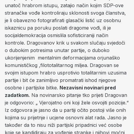
unatoč hrabrom istupu, zatajio način kojim SDP-ove
stranačke vođe kontroliraju sklonosti svoga članstva,
je li obavezno fotografirati glasački listić uz osobnu
iskaznicu pa poruku poslati dragome vođi, ili je
socijaldemokracija osmislila sofisticiraniji način
kontrole. Dragovanov krik u svakom slučaju svjedoči
o dubokim potresima unutar partije, o duboko
ukorijenjenim mentalnim deformacijama orjunaško
komunističkog ,filototalitarnog miljea. Dragovan se
svojim istupom hrabro usprotivio totalitarnim uzusima
partije i bit će zanimljivo promatrati ishod njegove
osobne i partijske bitke.
Nezavisni novinari pred
zadatkom.
Na novinarsko pitanje tko prijeti Dragovan
je odgovorio: „ Vjerojatno oni koji žele osvojiti pozicije.“
Iz odgovora je jasno da u partiji očito postoji više onih
kojima su prijetnje i ucjene osnovni alat rada. Jasno je
također da to nisu niži partijski pripadnici već osobe
koje se kandidiraju za vođenje stranke i njihovi moćni