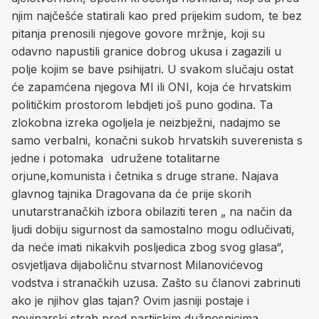
njim najčešće statirali kao pred prijekim sudom, te bez
pitanja prenosili njegove govore mržnje, koji su
odavno napustili granice dobrog ukusa i zagazili u
polje kojim se bave psihijatri. U svakom slučaju ostat
će zapamćena njegova MI ili ONI, koja će hrvatskim
političkim prostorom lebdjeti još puno godina. Ta
zlokobna izreka ogoljela je neizbježni, nadajmo se
samo verbalni, konačni sukob hrvatskih suverenista s
jedne i potomaka udružene totalitarne
orjune,komunista i četnika s druge strane. Najava
glavnog tajnika Dragovana da će prije skorih
unutarstranačkih izbora obilaziti teren „ na način da
ljudi dobiju sigurnost da samostalno mogu odlučivati,
da neće imati nikakvih posljedica zbog svog glasa“,
osvjetljava dijaboličnu stvarnost Milanovićevog
vodstva i stranačkih uzusa. Zašto su članovi zabrinuti
ako je njihov glas tajan? Ovim jasniji postaje i
novinarski strah pred partijskim dužnosnicima.