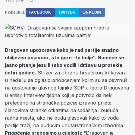
31.01.2016 14:24
PODIJELI:
FACEBOOK
TWITTER
LINKEDIN
Dragovan upozorava kako je rad partije snažno
obilježen pojavom „što gore –to bolje“. Nameće se
jasno pitanje jesu li tako vodili i državu u protekle
četiri godine.
Stožer za obranu hrvatskog Vukovara
u nedjelju se oglasio priopćenjem kojim su se osvrnuli
na gostovanje glavnog tajnika SDP-a Igora Dragovana
u emisiji Interview tjedna koji je potvrdio da neki
pretedenti na stranačke pozicije izravno prijete
članovima stranke otkazima na sadašnja i buduća
radna mjesta, ako ne budu glasovali kako to vođa
partije traži, na budućim unutarstranačkim izborima.
Priopćenje prenosimo u cijelosti:
“Dragovan je