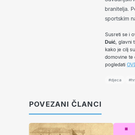
branitelja. 
sportskim n
Susreti se i 
Duić
, glavni
kako je cilj
domovine te 
pogledati
OV
#djeca
#hr
POVEZANI ČLANCI