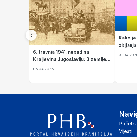
‹
Kako je
zbijanja
6. travnja 1941. napad na
01.04.202
Kraljevinu Jugoslaviju: 3 zemlje
nastale njenim raspadom
06.04.2026
Navi
Početn
Vijesti