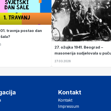
 01. travnja postao dan
 šala?
6
27. ožujka 1941. Beograd –
masonerija sudjelovala u puč
koji je Jugoslaviju odveo u kr
27.03.2026
II. svjetski rat
gacija
Kontakt
a
Kontakt
Impressum