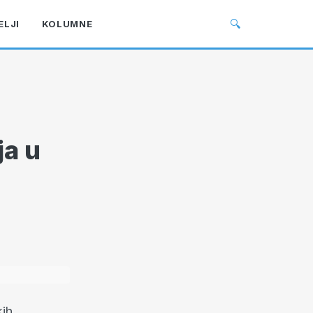
🔍
ELJI
KOLUMNE
ja u
kih