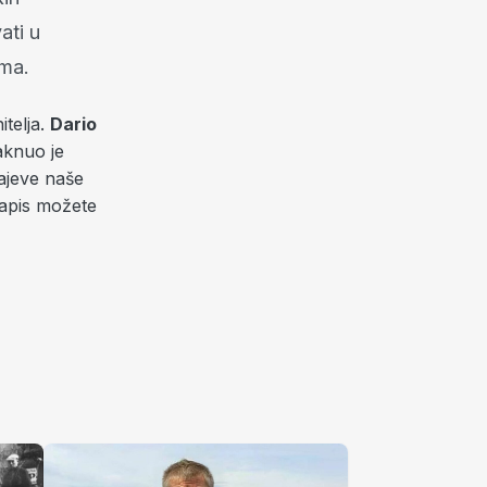
ati u
ama.
itelja.
Dario
aknuo je
ajeve naše
zapis možete