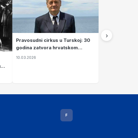
›
Pravosudni cirkus u Turskoj: 30
godina zatvora hrvatskom
kapetanu kojeg su sami pustili
10.03.2026
u
vavi
F