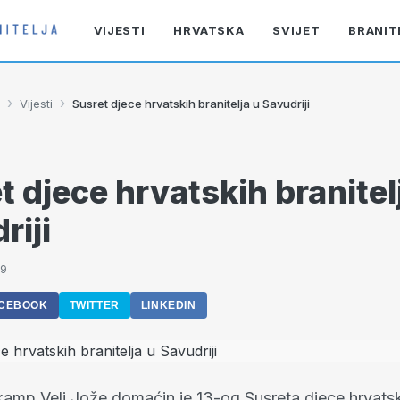
VIJESTI
HRVATSKA
SVIJET
BRANIT
›
›
Vijesti
Susret djece hrvatskih branitelja u Savudriji
t djece hrvatskih branitel
riji
29
CEBOOK
TWITTER
LINKEDIN
 kamp Veli Jože domaćin je 13-og Susreta djece hrvats