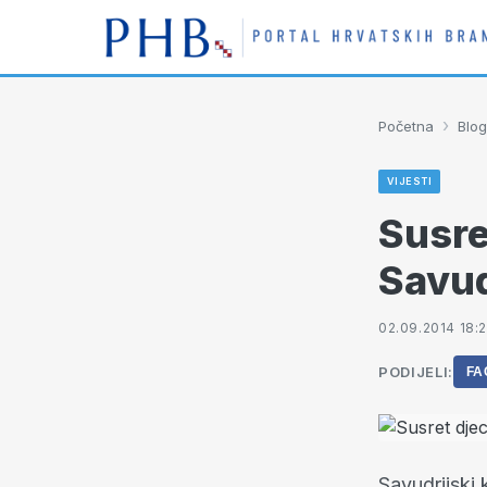
›
Početna
Blog
VIJESTI
Susre
Savud
02.09.2014 18:
PODIJELI:
FA
Savudrijski