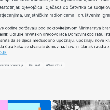
Petstotinjak djevojčica i dječaka do četvrtka će sudjelov
atjecanjima, umjetničkim radionicama i društvenim igr
ove godine održavaju pod pokroviteljstvom Ministarstva bran
 tajnik Udruge hrvatskih dragovoljaca Domovinskog rata, ist
 susreta da se djeca međusobno upoznaju, upoznaju nove kr
da čuju kako se stvarala domovina. Izvorni članak i audio 
DJE
vatski branitelji
#susret
#Savudrija