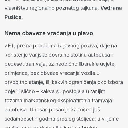
vlasništvu regionalno poznatog tajkuna,
Vedrana
Pušića
.
Nema obaveze vraćanja u plavo
ZET, prema podacima iz javnog poziva, daje na
korištenje vanjske površine stotinu autobusa i
pedeset tramvaja, uz neobično liberalne uvjete,
primjerice, bez obveze vraćanja vozila u
prvobitno stanje, ili ikakvih ograničenja oko izbora
boje ili slično – kakva su postojala u ranijim
fazama marketinškog eksploatiranja tramvaja i
autobusa. Unosan posao je započeo još
sedamdesetih godina prošlog stoljeća, u vrijeme
socijalizma, doduše stidljivo i uz brojna