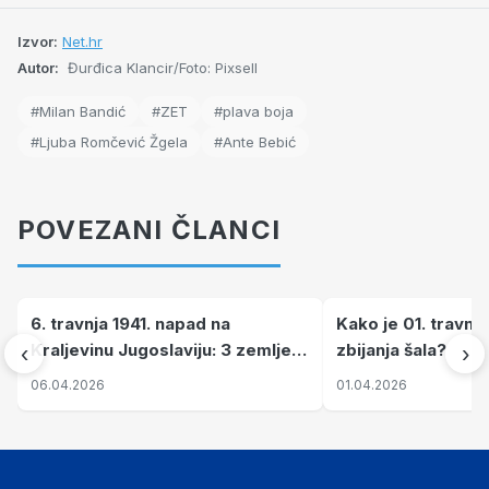
Izvor:
Net.hr
Autor:
Đurđica Klancir/Foto: Pixsell
#Milan Bandić
#ZET
#plava boja
#Ljuba Romčević Žgela
#Ante Bebić
POVEZANI ČLANCI
6. travnja 1941. napad na
Kako je 01. travnj
Kraljevinu Jugoslaviju: 3 zemlje
zbijanja šala?
‹
›
nastale njenim raspadom
06.04.2026
01.04.2026