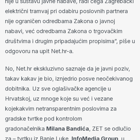
nije u sustavu javne nabave, radi čega Zagrebački
električni tramvaj pri odabiru poslovnih partnera
nije ograničen odredbama Zakona o javnoj
nabavi, već odredbama Zakona o trgovačkim
društvima i drugim pripadajućim propisima”, piše u
odgovoru na upit Net.hr-a.
No, Net.hr ekskluzivno saznaje da je javni poziv,
takav kakav je bio, iznjedrio posve neočekivanog
dobitnika. Uz sve oglašivačke agencije u
Hrvatskoj, uz mnoge koje su već i vezane
kojekakvim netransparentnim poslovima za
gradske tvrtke pod kontrolom
gradonačelnika
Milana Bandića
, ZET se odlučio
za – tvrtku iz Banje Luke,
InfoMedia Group
, u