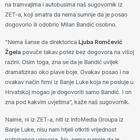
na tramvajima i autobusima naš sugovornik iz
ZET-a, koji smatra da nema sumnje da je posao
dogovorio ili odobrio Milan Bandić osobno.
“Nema šanse da direktorica
Ljuba Romčević
Žgela
povuče takav potez bez dogovora na višoj
razini. Osim toga, zna se da je Bandić uvijek
dramatizirao oko plave boje. Ovakav posao i na
ovakav način firmi iz Banje Luke koja ne posluje u
Hrvatskoj mogao je dogovoriti samo Bandić. I on
zna pod kakvim uvjetima”, kaže naš sugovornik.
Naime, ni iz ZET-a, niti iz InfoMedia Groupa iz
Banje Luke, nisu nam htjeli otkriti vrijednost
potpisanog ugovora. No, nema sumnje da je