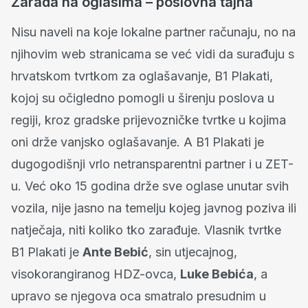
Zarada na oglasima – poslovna tajna
Nisu naveli na koje lokalne partner računaju, no na
njihovim web stranicama se već vidi da surađuju s
hrvatskom tvrtkom za oglašavanje, B1 Plakati,
kojoj su očigledno pomogli u širenju poslova u
regiji, kroz gradske prijevozničke tvrtke u kojima
oni drže vanjsko oglašavanje. A B1 Plakati je
dugogodišnji vrlo netransparentni partner i u ZET-
u. Već oko 15 godina drže sve oglase unutar svih
vozila, nije jasno na temelju kojeg javnog poziva ili
natječaja, niti koliko tko zarađuje. Vlasnik tvrtke
B1 Plakati je
Ante Bebić
, sin utjecajnog,
visokorangiranog HDZ-ovca,
Luke Bebića
, a
upravo se njegova oca smatralo presudnim u