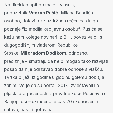
Na direktan upit poznaje li vlasnik,
poduzetnik
Vedran Pušić
, Milana Bandića
osobno, dolazi tek suzdržana rečenica da ga
poznaje “iz medija kao javnu osobu”. Pušića se,
kažu nam kolege novinari iz BiH, povezivalo i s
dugogodišnjim vladarom Republike
Srpske,
Miloradom Dodikom
, odnosno,
preciznije – smatraju da ne bi mogao tako razvijati
posao da nije održavao dobre odnose s vlašću.
Tvrtka bilježi iz godine u godinu golemu dobit, a
zanimljivo je da su portali 2017. izvještavali i o
pljački dragocjenosti iz privatne kuće Pušićevih u
Banjoj Luci – ukradeno je čak 20 skupocjenih
satova, nakit i gotovina.