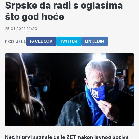
Srpske da radi s oglasima
što god hoće
25.01.2021 10:39
PODIJELI:
FACEBOOK
TWITTER
LINKEDIN
Net.hr prvi saznaje da je ZET nakon javnog poziva