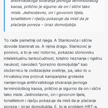
antihrvatskoga stvaranja javnoga terminološkog
kaosa, prilično je sigurno da on i slični tako
misle. Jednostavno, on i govorom tijela,
tonalitetom i riječju pokazuje da misli da je
plaćanje poreza – izraz domoljublja.
To rade pametniji od njega. A Stankovića i slične
dovode blamirati se. A njima drago. Stanković je
ponovo, a to je već notorno, pokazao slonovsku
intelektualnu tankoćudnost, totalno neznanje i rigidnu
neukost, navodeći “porezno domoljublje” kao
stožernicu te civilizacijske svetinje, pa, iako to u
Hrvatskoj ima prizvuk kampanjske groteske
namjernoga antihrvatskoga stvaranja javnoga
terminološkog kaosa, prilično je sigurno da on i slični
tako misle. Jednostavno, on i govorom tijela,
tonalitetom i riječju pokazuje da misli da je plaćanje
poreza – izraz domoljublja. E, to je problem HRT-a.