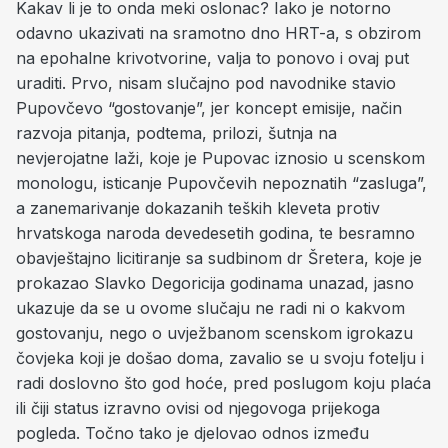
Kakav li je to onda meki oslonac? Iako je notorno
odavno ukazivati na sramotno dno HRT-a, s obzirom
na epohalne krivotvorine, valja to ponovo i ovaj put
uraditi. Prvo, nisam slučajno pod navodnike stavio
Pupovčevo “gostovanje”, jer koncept emisije, način
razvoja pitanja, podtema, prilozi, šutnja na
nevjerojatne laži, koje je Pupovac iznosio u scenskom
monologu, isticanje Pupovčevih nepoznatih “zasluga”,
a zanemarivanje dokazanih teških kleveta protiv
hrvatskoga naroda devedesetih godina, te besramno
obavještajno licitiranje sa sudbinom dr Šretera, koje je
prokazao Slavko Degoricija godinama unazad, jasno
ukazuje da se u ovome slučaju ne radi ni o kakvom
gostovanju, nego o uvježbanom scenskom igrokazu
čovjeka koji je došao doma, zavalio se u svoju fotelju i
radi doslovno što god hoće, pred poslugom koju plaća
ili čiji status izravno ovisi od njegovoga prijekoga
pogleda. Točno tako je djelovao odnos između