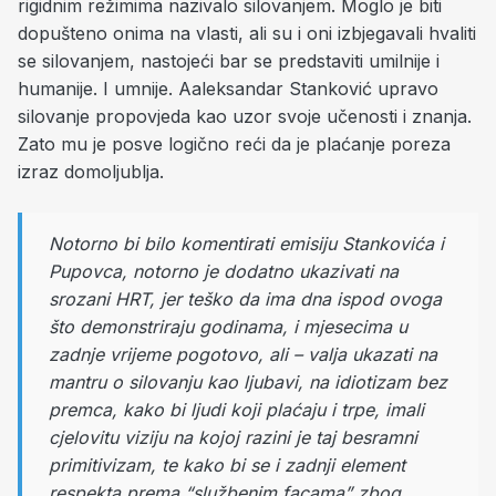
rigidnim režimima nazivalo silovanjem. Moglo je biti
dopušteno onima na vlasti, ali su i oni izbjegavali hvaliti
se silovanjem, nastojeći bar se predstaviti umilnije i
humanije. I umnije. Aaleksandar Stanković upravo
silovanje propovjeda kao uzor svoje učenosti i znanja.
Zato mu je posve logično reći da je plaćanje poreza
izraz domoljublja.
Notorno bi bilo komentirati emisiju Stankovića i
Pupovca, notorno je dodatno ukazivati na
srozani HRT, jer teško da ima dna ispod ovoga
što demonstriraju godinama, i mjesecima u
zadnje vrijeme pogotovo, ali – valja ukazati na
mantru o silovanju kao ljubavi, na idiotizam bez
premca, kako bi ljudi koji plaćaju i trpe, imali
cjelovitu viziju na kojoj razini je taj besramni
primitivizam, te kako bi se i zadnji element
respekta prema “službenim facama” zbog