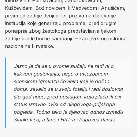
inkluzivnim Plenkovićem, Jandrokovićem,
Kuščevićem, Božinovićem ili Medvedom i Anušićem,
prvim od zadnje dvojce, jer poziva na djelovanje
institucija koje generiraju probleme, pred drugim
ponajprije zbog žestokoga predstavljanja tjekom
zadnje predizborne kampanje – kao čvrstog oslonca
nacionalne Hrvatske.
Jasno je da se u ovome slučaju ne radi ni o
kakvom gostovanju, nego o uvježbanom
scenskom igrokazu čovjeka koji je došao
doma, zavalio se u svoju fotelju i radi doslovno
što god hoće, pred poslugom koju plaća ili čiji
status izravno ovisi od njegovoga prijekoga
pogleda. Točno tako je djelovao odnos između
Stankovića, a time i HRT-a i Pupovca danas.