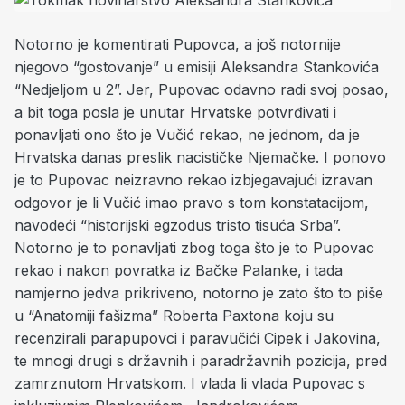
Notorno je komentirati Pupovca, a još notornije
njegovo “gostovanje” u emisiji Aleksandra Stankovića
“Nedjeljom u 2”. Jer, Pupovac odavno radi svoj posao,
a bit toga posla je unutar Hrvatske potvrđivati i
ponavljati ono što je Vučić rekao, ne jednom, da je
Hrvatska danas preslik nacističke Njemačke. I ponovo
je to Pupovac neizravno rekao izbjegavajući izravan
odgovor je li Vučić imao pravo s tom konstatacijom,
navodeći “historijski egzodus tristo tisuća Srba”.
Notorno je to ponavljati zbog toga što je to Pupovac
rekao i nakon povratka iz Bačke Palanke, i tada
namjerno jedva prikriveno, notorno je zato što to piše
u “Anatomiji fašizma” Roberta Paxtona koju su
recenzirali parapupovci i paravučići Cipek i Jakovina,
te mnogi drugi s državnih i paradržavnih pozicija, pred
zamrznutom Hrvatskom. I vlada li vlada Pupovac s