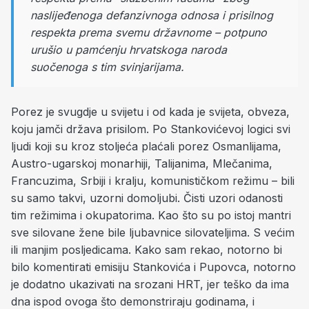
naslijeđenoga defanzivnoga odnosa i prisilnog
respekta prema svemu državnome – potpuno
urušio u pamćenju hrvatskoga naroda
suočenoga s tim svinjarijama.
Porez je svugdje u svijetu i od kada je svijeta, obveza,
koju jamči država prisilom. Po Stankovićevoj logici svi
ljudi koji su kroz stoljeća plaćali porez Osmanlijama,
Austro-ugarskoj monarhiji, Talijanima, Mlečanima,
Francuzima, Srbiji i kralju, komunističkom režimu – bili
su samo takvi, uzorni domoljubi. Čisti uzori odanosti
tim režimima i okupatorima. Kao što su po istoj mantri
sve silovane žene bile ljubavnice silovateljima. S većim
ili manjim posljedicama. Kako sam rekao, notorno bi
bilo komentirati emisiju Stankovića i Pupovca, notorno
je dodatno ukazivati na srozani HRT, jer teško da ima
dna ispod ovoga što demonstriraju godinama, i