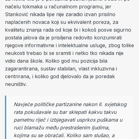
načelu tokmaka u računalnom programu, jer
Stanković nikada lipe nije zaradio izvan prisilno
naplaćenih novaca koji su ekvivalent poreza, za
kvalitetu znanja rada od koje bi i kokoš posve sigurno
postala jalova da je prisiljena redovito konzumirati
njegove informativne i intelektualne usluge, zbog tolike
neukosti trebao bi se sramiti i netko tko nikada nije
vidio dana škole. Koliko god mu pozicija bila
zagarantirana, sustav stabilan, vlast inkluzivna i
centrirana, i koliko god djelovalo da je poredak
neuništiv.
Navjeće političke partizanine nakon II. svjetskog
rata pokušavale su bar sklepati kakvu takvu
pametnu riječ i izbjegavati usprkos puškama u
ruci blamažu među prestrašenim ljudima,
kojima su se obraćali. Koliko sam slušao, a