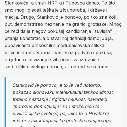
Stankovića, a time i HRT-a i Pupovca danas. To što
smo mogli gledali teška je zlouporaba, i države i
medija. Drugo, Stanković je ponovo, po tko zna koji
put, demonstrirao neznanje na granici groteske. Mnogi
će reći da je njegov pokušaj kandidiranja “suvislih”
pitanja konstatacija o stvarnoj definiciji domoljublja,
pupavičasta drskost ili simodubaićevska stilska
brčinasta umotvorina, namjerna podvala i pokušaj
umjetne relativizacije svih pojmova iz riznice
simboličkih svetinja naroda, ali ne radi se o tome.
Stanković je ponovo, a to je već notorno,
pokazao slonovsku intelektualnu tankoćudnost,
totalno neznanje i rigidnu neukost, navodeći
“porezno domoljublje” kao stožernicu te
civilizacijske svetinje, pa, iako to u Hrvatskoj
ima prizvuk kampanjske groteske namjernoga