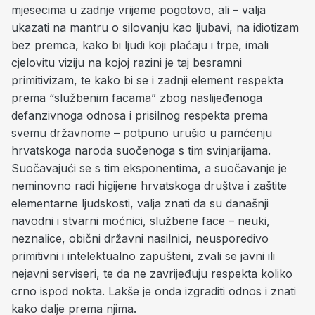
mjesecima u zadnje vrijeme pogotovo, ali – valja
ukazati na mantru o silovanju kao ljubavi, na idiotizam
bez premca, kako bi ljudi koji plaćaju i trpe, imali
cjelovitu viziju na kojoj razini je taj besramni
primitivizam, te kako bi se i zadnji element respekta
prema “službenim facama” zbog naslijeđenoga
defanzivnoga odnosa i prisilnog respekta prema
svemu državnome – potpuno urušio u pamćenju
hrvatskoga naroda suočenoga s tim svinjarijama.
Suočavajući se s tim eksponentima, a suočavanje je
neminovno radi higijene hrvatskoga društva i zaštite
elementarne ljudskosti, valja znati da su današnji
navodni i stvarni moćnici, službene face – neuki,
neznalice, obični državni nasilnici, neusporedivo
primitivni i intelektualno zapušteni, zvali se javni ili
nejavni serviseri, te da ne zavrijeđuju respekta koliko
crno ispod nokta. Lakše je onda izgraditi odnos i znati
kako dalje prema njima.