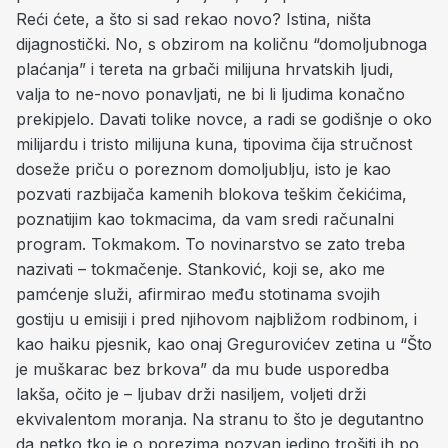
Reći ćete, a što si sad rekao novo? Istina, ništa
dijagnostički. No, s obzirom na količnu “domoljubnoga
plaćanja” i tereta na grbači milijuna hrvatskih ljudi,
valja to ne-novo ponavljati, ne bi li ljudima konačno
prekipjelo. Davati tolike novce, a radi se godišnje o oko
milijardu i tristo milijuna kuna, tipovima čija stručnost
doseže priču o poreznom domoljublju, isto je kao
pozvati razbijača kamenih blokova teškim čekićima,
poznatijim kao tokmacima, da vam sredi računalni
program. Tokmakom. To novinarstvo se zato treba
nazivati – tokmačenje. Stanković, koji se, ako me
pamćenje služi, afirmirao među stotinama svojih
gostiju u emisiji i pred njihovom najbližom rodbinom, i
kao haiku pjesnik, kao onaj Gregurovićev zetina u “Što
je muškarac bez brkova” da mu bude usporedba
lakša, očito je – ljubav drži nasiljem, voljeti drži
ekvivalentom moranja. Na stranu to što je degutantno
da netko tko je o porezima pozvan jedino trošiti ih po