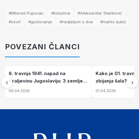
#Milorad Pupovac
#kolumna
#Aleksandar Stanković
#osvrt
#gostovanje
#nedjeljom u dva
#marko ljubić
POVEZANI ČLANCI
6. travnja 1941. napad na
Kako je 01. travnj
Kraljevinu Jugoslaviju: 3 zemlje
zbijanja šala?
‹
›
nastale njenim raspadom
06.04.2026
01.04.2026