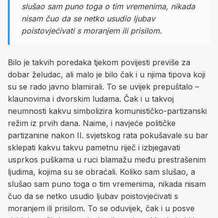
slušao sam puno toga o tim vremenima, nikada
nisam čuo da se netko usudio ljubav
poistovjećivati s moranjem ili prisilom.
Bilo je takvih poredaka tjekom povijesti previše za
dobar želudac, ali malo je bilo čak i u njima tipova koji
su se rado javno blamirali. To se uvijek prepuštalo –
klaunovima i dvorskim ludama. Čak i u takvoj
neumnosti kakvu simbolizira komunističko-partizanski
režim iz prvih dana. Naime, i navjeće političke
partizanine nakon II. svjetskog rata pokušavale su bar
sklepati kakvu takvu pametnu riječ i izbjegavati
usprkos puškama u ruci blamažu među prestrašenim
ljudima, kojima su se obraćali. Koliko sam slušao, a
slušao sam puno toga o tim vremenima, nikada nisam
čuo da se netko usudio ljubav poistovjećivati s
moranjem ili prisilom. To se oduvijek, čak i u posve