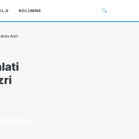
🔍
ELJI
KOLUMNE
zdrav Azri
lati
zri