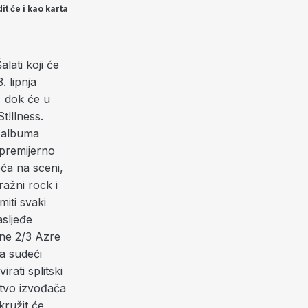
it će i kao karta
lati koji će
. lipnja
, dok će u
t!llness.
g albuma
premijerno
eća na sceni,
ažni rock i
miti svaki
asljeđe
lne 2/3 Azre
a sudeći
rati splitski
štvo izvođača
ružit će