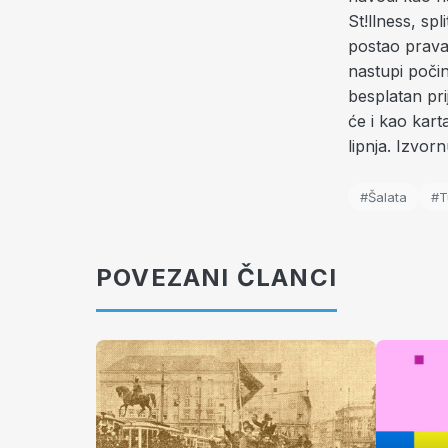
St!llness, sp
postao prava 
nastupi počin
besplatan pri
će i kao kart
lipnja. Izvor
#Šalata
#T
POVEZANI ČLANCI