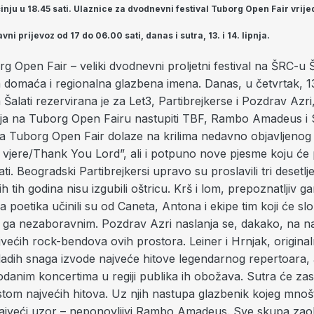
inju u 18.45 sati. Ulaznice za dvodnevni festival Tuborg Open Fair vrijed
vni prijevoz od 17 do 06.00 sati, danas i sutra, 13. i 14. lipnja.
g Open Fair – veliki dvodnevni proljetni festival na ŠRC-u Ša
ka domaća i regionalna glazbena imena. Danas, u četvrtak, 13
Šalati rezervirana je za Let3, Partibrejkerse i Pozdrav Azri
pnja na Tuborg Open Fairu nastupiti TBF, Rambo Amadeus i S
 na Tuborg Open Fair dolaze na krilima nedavno objavljeno
jere/Thank You Lord”, ali i potpuno
nove pjesme koju će 
ati. Beogradski Partibrejkersi upravo su proslavili tri desetlj
ih tih godina nisu izgubili oštricu. Krš i lom,
prepoznatljiv
gar
a poetika učinili su od Caneta, Antona i ekipe tim koji će slo
ti ga nezaboravnim. Pozdrav Azri naslanja se, dakako, na n
većih rock-bendova ovih prostora. Leiner i Hrnjak, origina
ladih snaga izvode najveće hitove legendarnog repertoara, 
anim koncertima u regiji publika ih obožava. Sutra će zasvi
istom najvećih hitova. Uz njih nastupa glazbenik kojeg mno
ajveći uzor – neponovljivi Rambo Amadeus. Sve skupa zaok