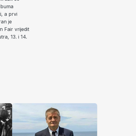
 albuma
, a prvi
ran je
Fair vrijedit
ra, 13. i 14.