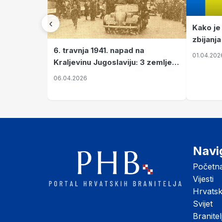
‹
Kako je
zbijanja
6. travnja 1941. napad na
01.04.202
Kraljevinu Jugoslaviju: 3 zemlje
nastale njenim raspadom
06.04.2026
Navi
Početn
Vijesti
Hrvats
Svijet
Branitel