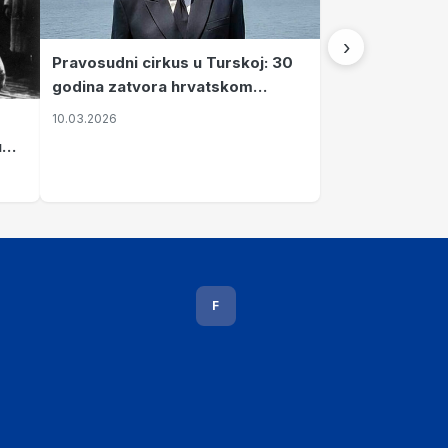
›
Pravosudni cirkus u Turskoj: 30
godina zatvora hrvatskom
kapetanu kojeg su sami pustili
10.03.2026
u
vavi
F