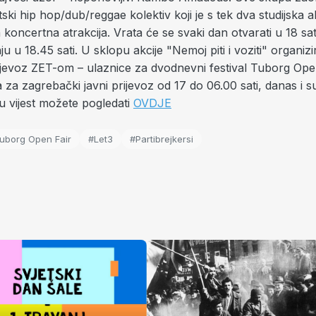
litski hip hop/dub/reggae kolektiv koji je s tek dva studijska
koncertna atrakcija. Vrata će se svaki dan otvarati u 18 sati
ju u 18.45 sati. U sklopu akcije "Nemoj piti i voziti" organizi
jevoz ZET-om – ulaznice za dvodnevni festival Tuborg Open 
a za zagrebački javni prijevoz od 17 do 06.00 sati, danas i sut
nu vijest možete pogledati
OVDJE
uborg Open Fair
#Let3
#Partibrejkersi