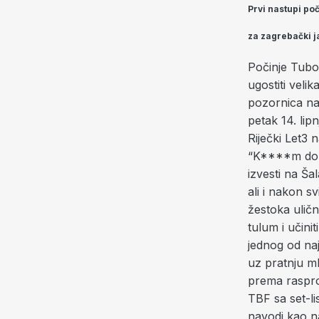
Prvi nastupi poč
za zagrebački ja
Počinje Tubor
ugostiti veli
pozornica na 
petak 14. li
Riječki Let3
“K****m do v
izvesti na Šal
ali i nakon sv
žestoka uličn
tulum i učini
jednog od naj
uz pratnju m
prema rasprod
TBF sa set-l
navodi kao n