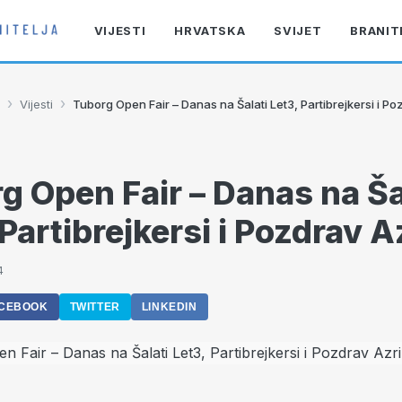
VIJESTI
HRVATSKA
SVIJET
BRANIT
›
›
Vijesti
Tuborg Open Fair – Danas na Šalati Let3, Partibrejkersi i Po
g Open Fair – Danas na Ša
 Partibrejkersi i Pozdrav A
4
CEBOOK
TWITTER
LINKEDIN