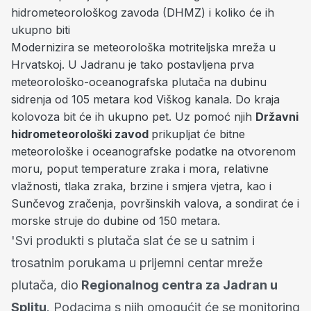
hidrometeorološkog zavoda (DHMZ) i koliko će ih
ukupno biti
Modernizira se meteorološka motriteljska mreža u
Hrvatskoj. U Jadranu je tako postavljena prva
meteorološko-oceanografska plutača na dubinu
sidrenja od 105 metara kod Viškog kanala. Do kraja
kolovoza bit će ih ukupno pet. Uz pomoć njih
Državni
hidrometeorološki zavod
prikupljat će bitne
meteorološke i oceanografske podatke na otvorenom
moru, poput temperature zraka i mora, relativne
vlažnosti, tlaka zraka, brzine i smjera vjetra, kao i
Sunčevog zračenja, površinskih valova, a sondirat će i
morske struje do dubine od 150 metara.
'Svi produkti s plutača slat će se u satnim i
trosatnim porukama u prijemni centar mreže
plutača, dio
Regionalnog centra za Jadran u
Splitu
. Podacima s njih omogućit će se monitoring