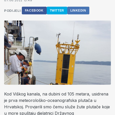
07.06.2022 15:49
PODIJELI:
FACEBOOK
TWITTER
LINKEDIN
Kod Viškog kanala, na dubini od 105 metara, usidrena
je prva meteorološko-oceanografska plutača u
Hrvatskoj. Provjerili smo čemu služe žute plutače koje
u more spuštaju djelatnici Državnog