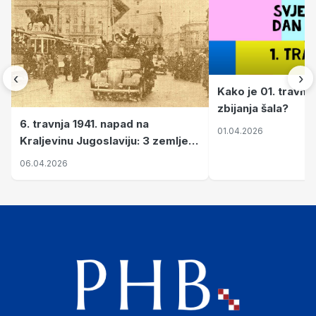
‹
›
Kako je 01. travnj
zbijanja šala?
6. travnja 1941. napad na
01.04.2026
Kraljevinu Jugoslaviju: 3 zemlje
nastale njenim raspadom
06.04.2026