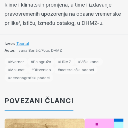
klime i klimatskih promjena, a time i izdavanje
pravovremenih upozorenja na opasne vremenske
prilike', ističu, između ostalog, u DHMZ-u.
Izvor:
Tportal
Autor:
Ivana Barišić/Foto: DHMZ
#Kvarner
#Palagruža
#HDMZ
#Viški kanal
#Molunat
#Blitvenica
#meterološki podaci
#oceanografski podaci
POVEZANI ČLANCI