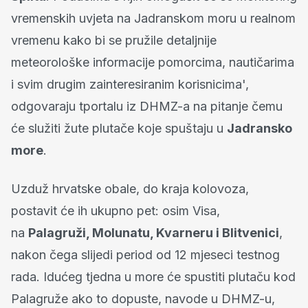
vremenskih uvjeta na Jadranskom moru u realnom
vremenu kako bi se pružile detaljnije
meteorološke informacije pomorcima, nautičarima
i svim drugim zainteresiranim korisnicima',
odgovaraju tportalu iz DHMZ-a na pitanje čemu
će služiti žute plutače koje spuštaju u
Jadransko
more
.
Uzduž hrvatske obale, do kraja kolovoza,
postavit će ih ukupno pet: osim Visa,
na
Palagruži, Molunatu, Kvarneru i Blitvenici
,
nakon čega slijedi period od 12 mjeseci testnog
rada. Idućeg tjedna u more će spustiti plutaču kod
Palagruže ako to dopuste, navode u DHMZ-u,