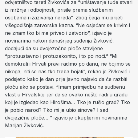
odvjetništvo tereti Živkovića za “uništavanje tuđe stvari
iz mržnje i odbojnosti, prisile prema službenim
osobama i izazivanja nereda”, zbog čega mu prijeti
višegodišnja zatvorska kazna. “Ne osjećam se krivim i
ne znam tko bi me priveo i zatvorio”, izjavio je
novinarima nakon današnjeg suđenja Živković,
dodajući da su dvojezočne ploče stavljene
“protuustavno i protuzakonito, i to po noći.” “Mi
demokrati i Hrvati pravi radimo po danu, ne bojimo se
nikoga, niti se nas tko treba bojati”, rekao je Živković i
podsjetio kako je dan prije javno najavio da će razbiti
ploču ako se postavi. “Imam primjedbu na sudbenu
vlast u Hrvatskoj, jer da se ovako nešto radi u gradu
koji je izgledao kao Hirošima… Tko je rušio grad? Tko
je pobio narod? Tko mi je ubio sinove? I sad
dvojezične ploče… ” izjavio je okupljenim novinarima
Marijan Živković.