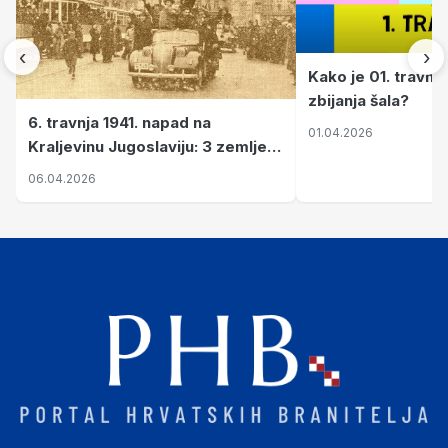
‹
›
Kako je 01. travnj
zbijanja šala?
6. travnja 1941. napad na
01.04.2026
Kraljevinu Jugoslaviju: 3 zemlje
nastale njenim raspadom
06.04.2026