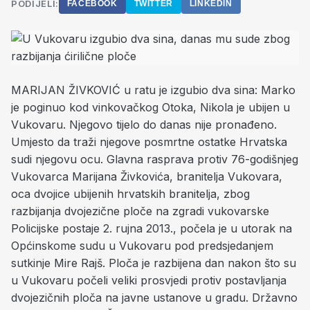
PODIJELI:
FACEBOOK
TWITTER
LINKEDIN
MARIJAN ŽIVKOVIĆ u ratu je izgubio dva sina: Marko
je poginuo kod vinkovačkog Otoka, Nikola je ubijen u
Vukovaru. Njegovo tijelo do danas nije pronađeno.
Umjesto da traži njegove posmrtne ostatke Hrvatska
sudi njegovu ocu. Glavna rasprava protiv 76-godišnjeg
Vukovarca Marijana Živkovića, branitelja Vukovara,
oca dvojice ubijenih hrvatskih branitelja, zbog
razbijanja dvojezične ploče na zgradi vukovarske
Policijske postaje 2. rujna 2013., počela je u utorak na
Općinskome sudu u Vukovaru pod predsjedanjem
sutkinje Mire Rajš. Ploča je razbijena dan nakon što su
u Vukovaru počeli veliki prosvjedi protiv postavljanja
dvojezičnih ploča na javne ustanove u gradu. Državno