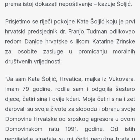
prema istoj dokazati nepoštivanje – kazuje Šoljić.
Prisjetimo se riječi pokojne Kate Šoljić koju je prvi
hrvatski predsjednik dr. Franjo Tuđman odlikovao
redom Danice hrvatske s likom Katarine Zrinske
za osobite zasluge u promicanju moralnih
društvenih vrijednosti:
"Ja sam Kata Šoljić, Hrvatica, majka iz Vukovara.
Imam 79 godine, rodila sam i odgojila šestero
djece, četiri sina i dvije kćeri. Moja četiri sina i zet
darovali su svoje živote za slobodu i obranu svoje
Domovine Hrvatske od srpskog agresora u ovom
Domovinskom ratu 1991. godine. Od istih
neprijatelja stradala su mi četiri nedužna brata u