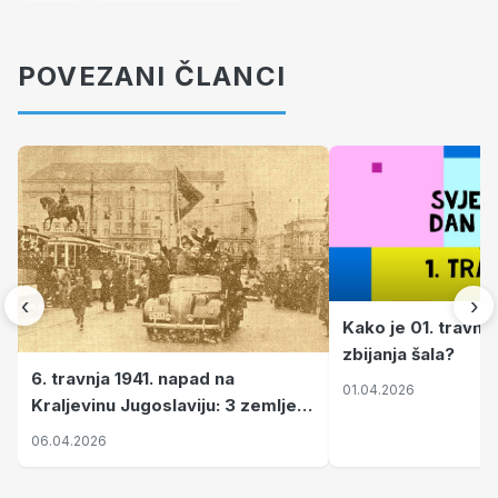
POVEZANI ČLANCI
‹
›
Kako je 01. travnj
zbijanja šala?
6. travnja 1941. napad na
01.04.2026
Kraljevinu Jugoslaviju: 3 zemlje
nastale njenim raspadom
06.04.2026