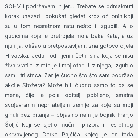
SOHV i podržavam ih jer... Trebate se odmaknuti
korak unazad i pokušati gledati kroz oči onih koji
su u tom nesretnom ratu nešto i izgubili. A o
gubicima koja je pretrpjela moja baka Kata, a uz
nju i ja, otišao u pretpostavljam, zna gotovo cijela
Hrvatska. Jedan od njenih četiri sina koja se nisu
živa vratila iz rata je i moj otac. Uz njega, izgubio
sam i tri strica. Zar je čudno što što sam podržao
akcije Stožera? Može biti čudno samo to da se
mene, čije je pola obitelji pobijeno, smatra
svojevrsnim neprijateljem zemlje za koje su moji
ginuli bez pitanja – objasnio nam je bojnik Franjo
Šoljić koji se sjetio mučnih prizora i nesretnog
okrvavljenog Darka Pajčića kojeg je on tada