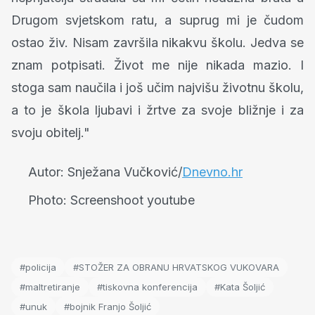
Drugom svjetskom ratu, a suprug mi je čudom
ostao živ. Nisam završila nikakvu školu. Jedva se
znam potpisati. Život me nije nikada mazio. I
stoga sam naučila i još učim najvišu životnu školu,
a to je škola ljubavi i žrtve za svoje bližnje i za
svoju obitelj."
Autor:
Snježana Vučković/
Dnevno.hr
Photo:
Screenshoot youtube
#policija
#STOŽER ZA OBRANU HRVATSKOG VUKOVARA
#maltretiranje
#tiskovna konferencija
#Kata Šoljić
#unuk
#bojnik Franjo Šoljić