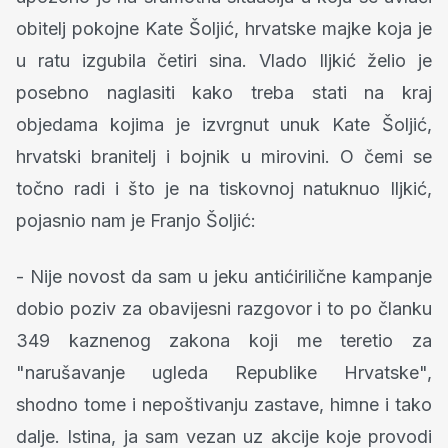
obitelj pokojne Kate Šoljić, hrvatske majke koja je
u ratu izgubila četiri sina. Vlado Iljkić želio je
posebno naglasiti kako treba stati na kraj
objedama kojima je izvrgnut unuk Kate Šoljić,
hrvatski branitelj i bojnik u mirovini. O čemi se
točno radi i što je na tiskovnoj natuknuo Iljkić,
pojasnio nam je Franjo Šoljić:
- Nije novost da sam u jeku antićirilične kampanje
dobio poziv za obavijesni razgovor i to po članku
349 kaznenog zakona koji me teretio za
"narušavanje ugleda Republike Hrvatske",
shodno tome i nepoštivanju zastave, himne i tako
dalje. Istina, ja sam vezan uz akcije koje provodi