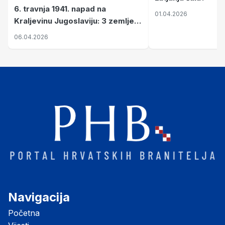
6. travnja 1941. napad na
01.04.2026
Kraljevinu Jugoslaviju: 3 zemlje
nastale njenim raspadom
06.04.2026
Navigacija
Početna