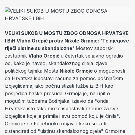
VELIKI SUKOB U MOSTU ZBOG ODNOSA HRVATSKE
I BiH Vlaho Orepić protiv Nikole Grmoje: 'Te njegove
riječi uistine su skandalozne'
Mostov saborski
zastupnik
Vlaho Orepić
u četvrtak se javno ogradio
od, kako je naveo, skandaloznog dijela izjave
političkog tajnika Mosta
Nikole Grmoje
o mogućnosti
da Hrvatska ispostavi račune za pomoć bošnjačkim
izbjeglicama, ako počnu stizati tužbe iz BiH kao
posljedica haške presude. Grmoja je, na upit o
mogućim tužbama Bošnjaka, izjavio da "onda
Hrvatska isto tako može ispostaviti račune za sve
izbjeglice koje je primila i svu pomoć koju je činila".
Orepić je na Facebooku objavio kako se želi
distancirati od "uistinu skandaloznog dijela" Grmojine