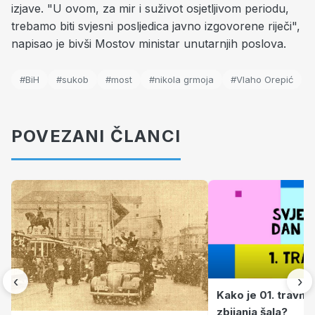
izjave. "U ovom, za mir i suživot osjetljivom periodu,
trebamo biti svjesni posljedica javno izgovorene riječi",
napisao je bivši Mostov ministar unutarnjih poslova.
#BiH
#sukob
#most
#nikola grmoja
#Vlaho Orepić
POVEZANI ČLANCI
‹
›
Kako je 01. travnj
zbijanja šala?