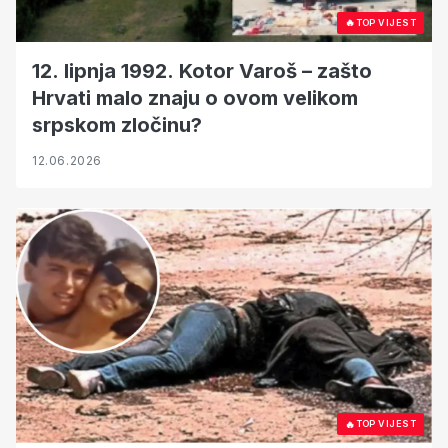
🔥
TOP VIJEST
12. lipnja 1992. Kotor Varoš – zašto
Hrvati malo znaju o ovom velikom
srpskom zločinu?
12.06.2026
🔥
TOP VIJEST