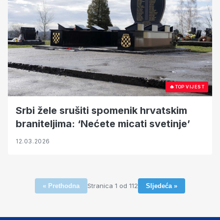
🔥
TOP VIJEST
Srbi žele srušiti spomenik hrvatskim
braniteljima: ‘Nećete micati svetinje’
12.03.2026
Stranica 1 od 112
« Prethodna
Sljedeća »