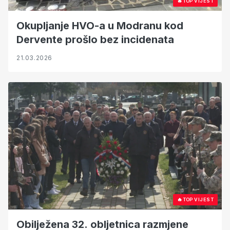
🔥
TOP VIJEST
Okupljanje HVO-a u Modranu kod
Dervente prošlo bez incidenata
21.03.2026
🔥
TOP VIJEST
Obilježena 32. obljetnica razmjene