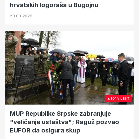
hrvatskih logoraša u Bugojnu
20.03.2026
🔥
TOP VIJEST
MUP Republike Srpske zabranjuje
"veličanje ustaštva"; Raguž pozvao
EUFOR da osigura skup