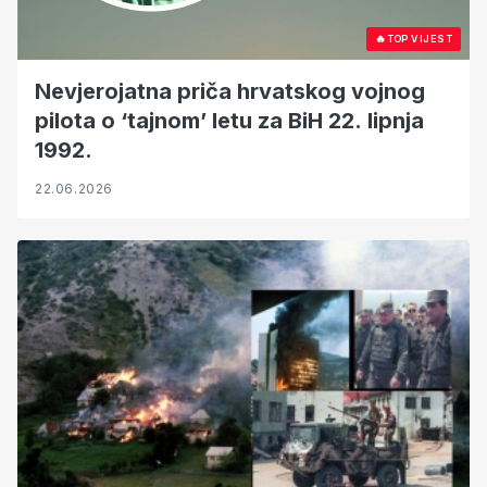
🔥
TOP VIJEST
Nevjerojatna priča hrvatskog vojnog
pilota o ‘tajnom’ letu za BiH 22. lipnja
1992.
22.06.2026