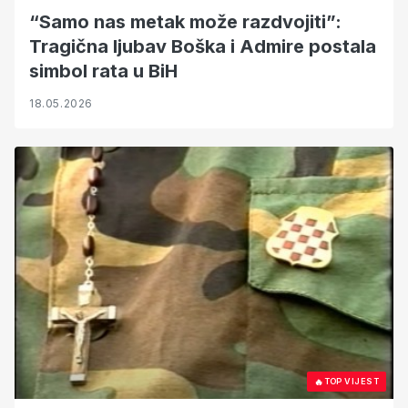
“Samo nas metak može razdvojiti”:
Tragična ljubav Boška i Admire postala
simbol rata u BiH
18.05.2026
🔥
TOP VIJEST