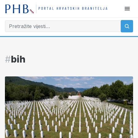
#
bih