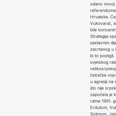
odano novoj 
referenduma (
Hrvatske. Će
Vukovara), a 
bile koncentr
Strategija sp
sastavnim dij
zacrtanog u B
bi to postigl
svjetskog rat
velikosrpskoj
četničke vojv
u agresiji n
što nije srps
započela je k
ratne 1991. g
Erdutom, Vu
Sotinom…Isto