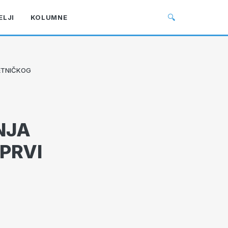
🔍
ELJI
KOLUMNE
N ETNIČKOG
PNJA
 PRVI