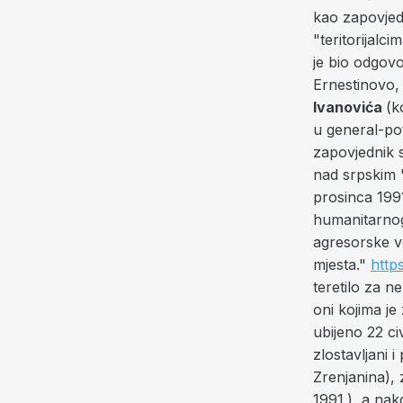
kao zapovjed
"teritorijalc
je bio odgovo
Ernestinovo,
Ivanovića
(k
u general-po
zapovjednik 
nad srpskim "
prosinca 199
humanitarnog
agresorske v
mjesta."
http
teretilo za n
oni kojima je
ubijeno 22 civ
zlostavljani i
Zrenjanina), 
1991.), a nak