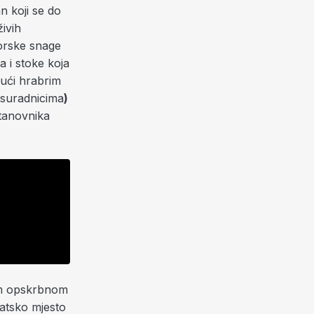
n koji se do
živih
sorske snage
ća i stoke koja
jući hrabrim
 suradnicima
)
stanovnika
nom opskrbnom
vatsko mjesto