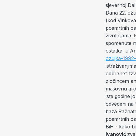
sjevernoj Dal
Dana 22. ožu
(kod Vinkova
posmrtnih os
životinjama. 
spomenute ma
ostatka, u A
ozujka-1992-
istraživanjim
odbrane" tzv
zločincem an
masovnu grobn
iste godine jo
odvedeni na "
baza Ražnatov
posmrtnih ost
BiH - kako bi
Ivanović
zva