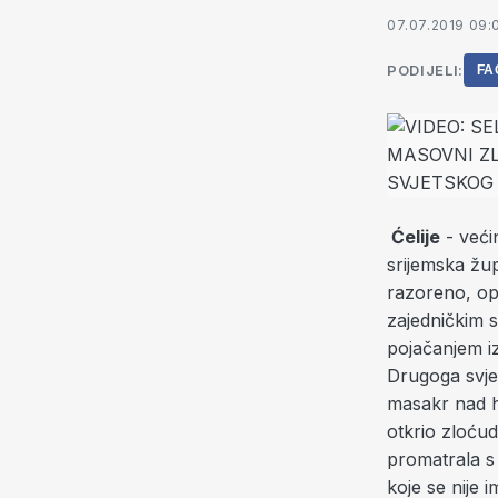
07.07.2019 09:
PODIJELI:
FA
Ćelije
- veći
srijemska žup
razoreno, oplj
zajedničkim s
pojačanjem iz
Drugoga svjet
masakr nad hr
otkrio zloću
promatrala s 
koje se nije i