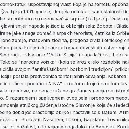
demokratski uspostavljenoj vlasti koja je na temelju općen
25. lipnja 1991. godine) donijela odluku o samostalnosti R
lije su potpuno okružene već 4. srpnja (kad je otpočela i o
glavni smjer napada je išao iz obližnjih sela: Bobote i Silaš
irane jake snage domaćih srpskih terorista, četnika iz Srbije
aljene zemlje, masovnih zločina, progona civila i etničkog čiš
elom plana koji je u konačnici trebao dovesti do ostvarenja c
eogradu - stvaranja "Velike Srbije" i napadači nisu birali 
i. Tako se "narodna vojska" (koja se kroz cijelo razdoblje 
a dičila svojom "antifašističkom" borbom i tradicijom) priklon
 ideji i postala predvodnica teritorijalnih osvajanja. Kokarda 
ode i oficiri i podoficiri "JNA" - u istom stroju i na istom k
a sela i gradove, na nenaoružane građane s namjerom istrebl
ko. S razaranjem i spaljivanjem ovog sela i progonom njegovi
ampanja etničkog čišćenja istočne Slavonije koja će sljedeći
odine dobiti još drastičnije oblike i nastaviti se s Daljem, Al
kovarom, Borovom Naseljem, Ilokom, Bapskom, Tovarnik
 se to, nažalost, u to vrijeme događalo i na Banovini, Kord