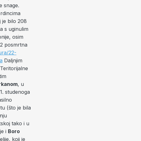
ke snage.
ordincima
je bilo 208
a s uginulim
onije, osim
32 posmrtna
ura/22-
ta
Daljnjim
Teritorijalne
tim
Arkanom
, u
11. studenoga
asilno
 (što je bila
nju
skoj tako i u
je i
Boro
je, koji je