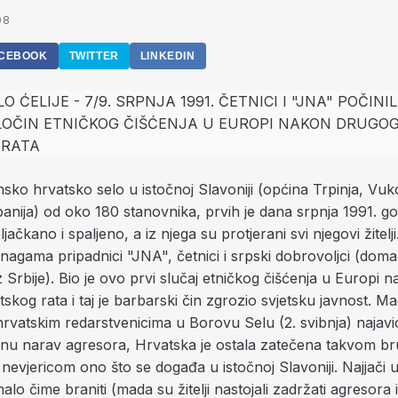
08
CEBOOK
TWITTER
LINKEDIN
nsko hrvatsko selo u istočnoj Slavoniji (općina Trpinja, Vu
anija) od oko 180 stanovnika, prvih je dana srpnja 1991. g
ačkano i spaljeno, a iz njega su protjerani svi njegovi žitelji.
nagama pripadnici "JNA", četnici i srpski dobrovoljci (domaći
 Srbije). Bio je ovo prvi slučaj etničkog čišćenja u Europi 
skog rata i taj je barbarski čin zgrozio svjetsku javnost. Ma
vatskim redarstvenicima u Borovu Selu (2. svibnja) najavio 
dnu narav agresora, Hrvatska je ostala zatečena takvom br
nevjericom ono što se događa u istočnoj Slavoniji. Najjači 
malo čime braniti (mada su žitelji nastojali zadržati agresora i