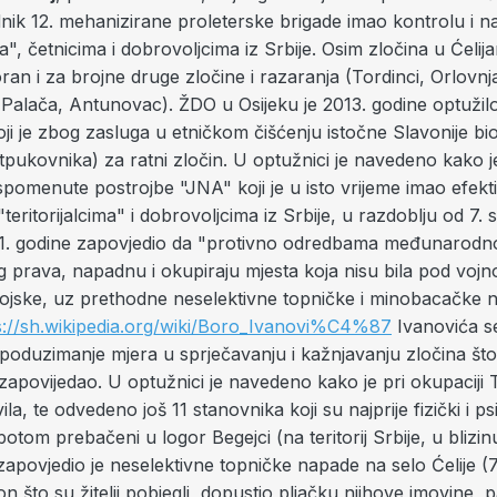
nik 12. mehanizirane proleterske brigade imao kontrolu i 
ima", četnicima i dobrovoljcima iz Srbije. Osim zločina u Ćeli
ran i za brojne druge zločine i razaranja (Tordinci, Orlovnj
 Palača, Antunovac). ŽDO u Osijeku je 2013. godine optuži
oji je zbog zasluga u etničkom čišćenju istočne Slavonije bi
tpukovnika) za ratni zločin. U optužnici je navedeno kako j
spomenute postrojbe "JNA" koji je u isto vrijeme imao efekt
teritorijalcima" i dobrovoljcima iz Srbije, u razdoblju od 7. 
1. godine zapovjedio da "protivno odredbama međunarodno
 prava, napadnu i okupiraju mjesta koja nisu bila pod vojn
ojske, uz prethodne neselektivne topničke i minobacačke 
s://sh.wikipedia.org/wiki/Boro_Ivanovi%C4%87
Ivanovića s
epoduzimanje mjera u sprječavanju i kažnjavanju zločina što 
 zapovijedao. U optužnici je navedeno kako je pri okupaciji
ila, te odvedeno još 11 stanovnika koji su najprije fizički i ps
 potom prebačeni u logor Begejci (na teritorij Srbije, u blizin
zapovjedio je neselektivne topničke napade na selo Ćelije (7
on što su žitelji pobjegli, dopustio pljačku njihove imovine, p