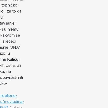
e topničko-
lo i za to da
vu,
avljanje i
o su njemu
 O kakvom se
i sljedeći
dašnje "JNA"
užbi u
inu Kuliću
i
h civila, ali
ika, na
bavijesti niti
nsko-
arobljene-
me/mevludina-
73957
Nakon