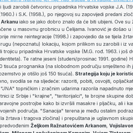
i ljudi zarobili četvoricu pripadnika Hrvatske vojske J.A. (19
 (1960.) i S.K. (1958.), po njegovoj su zapovijedi predani zl
u Arkanu
iako se jako dobro znalo da će biti ubijeni. Ove su
ene u masovnu grobnicu u Ćelijama. Ivanović je došao u 
ije mirne reintegracije (1998.) i zapovjedio da se tijela žrta
ugu (nepoznatu) lokaciju, kojom prilikom su zarobili i iz v
li trojicu pripadnika Hrvatske vojske (M.G. rođ. 1963. i još d
entiteta). Te ratne jeseni (studeni/prosinac 1991. godine) H
0 tisuća prognanika (na slobodnom području smješteno ih 
nozemstvo je otišlo još 150 tisuća).
Strategija koju je korist
o, svodila se na sljedeće: razoriti, pobiti, osvojiti, opljačkati,
 "JNA" topničkim i zračnim udarima razorila napadnuto mje
nici iz Srbije i "krajine", "teritorijalci", te brojne skupine d
aravojne postrojbe kako bi izvršili masakre i pljačku, ali i ka
vojenih područja. "Sanacija" terena je među ostalim podraz
jela žrtava i tragova zločina) i prepuštana je uglavnom skup
 predvođenim
Željkom Ražnatovićem Arkanom
,
Vojislavo