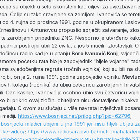
ega su objekti u selu iskorišteni kao ciljevi za uvježbavanj
da. Ćelije su tako sravnjene sa zemljom. Ivanovića se tereti
ju od 4. rujna do prosinca 1991. godine u okupiranom Laslo
rnestinovu i Antunovcu propustio sprječiti zatvaranje, zlost
ila te zarobljenih pripadnika ZNG. Nesporno je utvrđeno kak
adnici postrojbi ubili 22 civila, a još 5 mučili i zlostavljali.
očincu radilo kad je u pitanju
Boro Ivanović Konj
, svjedoči 
samome početku rata bio je zapovjednik "bijele vojarne" ta
ema svjedočenjima regruta (ročnih vojnika) koji su bili na sl
rojbi, on je 2. rujna 1991. godine zapovjedio vojniku
Mevlud
egovih kolega (ročnika) da ubiju četvoricu zarobljenih hrvatski
ili. Dan kasnije, Ivanović je osobno ubio svu četvoricu vojn
o bi prikrio ovaj zločin, obiteljima nisu dostavljene nikakve o
gađaju. O ovom su slučaju u više navrata izvješćivali bosa
 mediji.
https://www.bosnjaci.net/prilog.php?pid=62796
;
/bosnjacki-mladici-ubijeni-u-jna-1991-jer-nisu-htjeli-ubijati-z
nike-video/
;
https://www.radiosarajevo.ba/metromahala/te
nik-boro-ivanovic-jer-nije-htio-pucati-u-hrvatske-civile/2