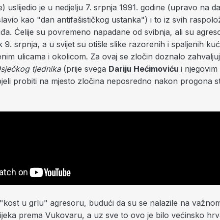
 uslijedio je u nedjelju 7. srpnja 1991. godine (upravo na da
slavio kao "dan antifašističkog ustanka") i to iz svih raspolo
uđa. Ćelije su povremeno napadane od svibnja, ali su agre
k 9. srpnja, a u svijet su otišle slike razorenih i spaljenih ku
nim ulicama i okolicom. Za ovaj se zločin doznalo zahvalju
sječkog tjednika
(prije svega
Dariju Hećimoviću
i njegovim
spjeli probiti na mjesto zločina neposredno nakon progona 
le "kost u grlu" agresoru, budući da su se nalazile na važ
ijeka prema Vukovaru, a uz sve to ovo je bilo većinsko hr