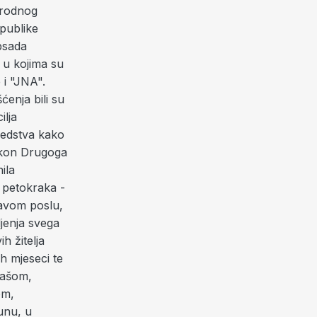
arodnog
epublike
psada
a u kojima su
 i "JNA".
ćenja bili su
ilja
sredstva kako
nakon Drugoga
ila
i petokraka -
rvavom poslu,
jenja svega
h žitelja
h mjeseci te
jmašom,
om,
unu, u