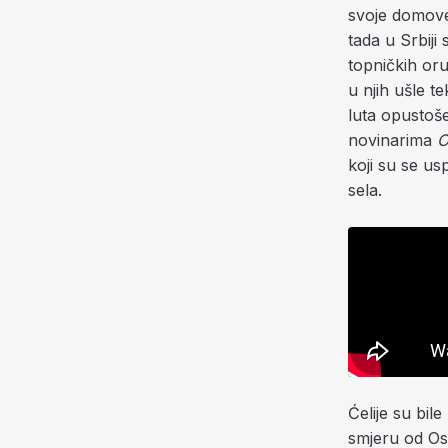
svoje domove)
tada u Srbiji 
topničkih or
u njih ušle te
luta opustoše
novinarima
O
koji su se u
sela.
Ćelije su bi
smjeru od Os