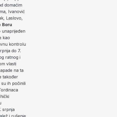
nad domaćim
jama, Ivanović
ak, Laslovo,
lo
Boru
o unaprijeđen
e kao
ivnu kontrolu
srpnja do 7.
g ratnog i
om vlasti
napade na ta
e također
su ih počinili
 Tordinaca
ihički
u
. srpnja
alež i rušenje