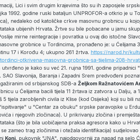
maciji, Lici i svim drugim krajevima što su ih zaposjele srps
jka 1992. godine ruski bataljun UNPROFOR-a otkrio je u T
ca), nedaleko od katoličke crkve masovnu grobnicu u kojoj 
tataka ubijenih Hrvata. Žrtve su bile pobacane u jamu skup
Poslije mirne reintegracije i povratka u ovaj dio istočne Slav
sovne grobnice u Tordincima, pronađeno je: u Ćelijama 
ntinu 17 i Korođu 4; ukupno 261 žrtva.
https://narod.hr/kult
tordinci-otkrivena-masovna-grobnica-sa-tijelima-208-hrva
a utvrđeno je kako su već 21. rujna 1991. godine pripadnici "
. SAO Slavonija, Baranja i Zapadni Srem predvođeni pozna
gažiranim od srbijanskog SDB-a
Željkom Ražnatovićem 
icu u Ćelijama bacili tijela 11 žrtava iz zatvora u Dalju, a 
š 5 tijela zarobljenih civila iz Klise (kod Osijeka) koji su bili n
ispitivanje" u "Centar za obuku" srpske paravojske u Erdutu
ića i njegovih zločinaca). U prikrivanju zločina i premješta
ataka (što je bila uobičajena praksa agresora kako u Hrvat
 se zameo trag zločinima i otežala identifikacija) sudjelovao 
ni
Konj
, pukovnik "JNA", najodgovorniji za napad na selo Ćeli