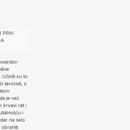
kovarsko-
odine
 Učinili su to
 teroristi, s
nakon
da je već
krvavi rat i
utalnošću i
udar na selo
 obraniti