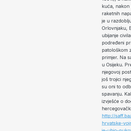
kuća, nakon č
raketnih napa
je u razdobl
Orlovnjaku, E
ubijanje civ
podređeni prip
patološkom zl
primjer. Na 
u Osijeku. Pr
njegovoj post
još trojici nj
su oni to odb
spavanju. Kak
izvješće o do
hercegovački
http://saff.ba
hrvatske-voj
je-ubio-pukov