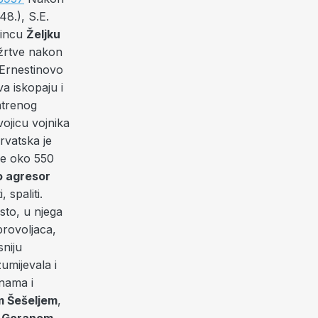
48.), S.E.
očincu
Željku
 žrtve nakon
Ernestinovo
va iskopaju i
atrenog
vojicu vojnika
rvatska je
je oko 550
io agresor
 spaliti.
sto, u njega
obrovoljaca,
sniju
umijevala i
inama i
m Šešeljem
,