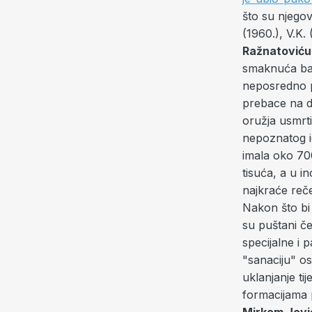
što su njegov
(1960.), V.K.
Ražnatović
smaknuća bač
neposredno pr
prebace na dr
oružja usmrti
nepoznatog id
imala oko 70
tisuća, a u i
najkraće rečen
Nakon što bi
su puštani čet
specijalne i p
"sanaciju" os
uklanjanje ti
formacijama