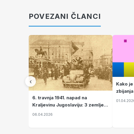
POVEZANI ČLANCI
‹
Kako je
zbijanja
6. travnja 1941. napad na
01.04.202
Kraljevinu Jugoslaviju: 3 zemlje
nastale njenim raspadom
06.04.2026