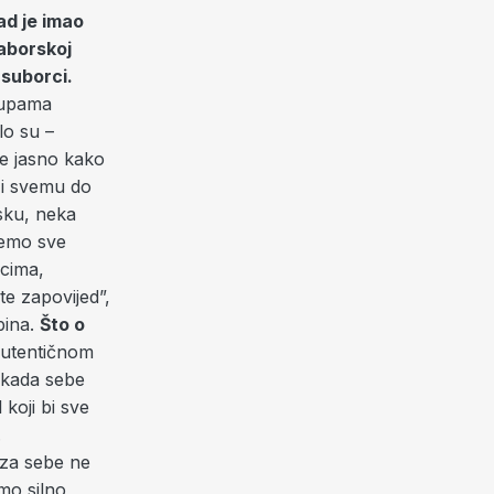
ad je imao
saborskoj
 suborci.
klupama
lo su –
je jasno kako
a i svemu do
sku, neka
ćemo sve
icima,
te zapovijed”,
bina.
Što o
 autentičnom
nikada sebe
 koji bi sve
.
i za sebe ne
smo silno