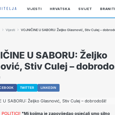
VIJESTI
HRVATSKA
SVIJET
BRANIT
›
›
Vijesti
VOJNIČINE U SABORU: Željko Glasnović, Stiv Culej – dobrodo
ČINE U SABORU: Željko
ović, Stiv Culej – dobrodoš
8
CEBOOK
TWITTER
LINKEDIN
POLITICI!
"Mi kojima je zapovijedao osjećali smo silno