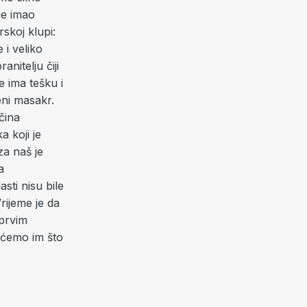
je imao
rskoj klupi:
 i veliko
anitelju čiji
e ima tešku i
eni masakr.
čina
a koji je
za naš je
a
sti nisu bile
rijeme je da
 prvim
 ćemo im što