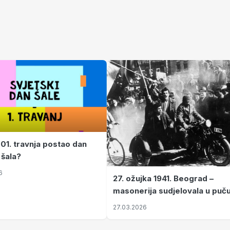
 01. travnja postao dan
 šala?
6
27. ožujka 1941. Beograd –
masonerija sudjelovala u puč
koji je Jugoslaviju odveo u kr
27.03.2026
II. svjetski rat