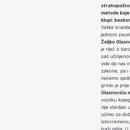
strahopoštov
metode koje n
klupi: besko
Velike brani
jednom zauvij
Željko Glasno
je riječ o ka
sad učinjeno
vide da nas 
zakone, pa i 
nećemo sjedit
grmio je prij
Glasnoviću m
vojniku kojeg
nije stavljao 
učinio za do
Istovremeno, 
traži ništa. 