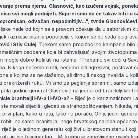
anje prema njemu. Glasnović, kao izučeni vojnik, ponek
isu svi mogli podnijeti. Sigurni smo da će takav biti i u 
mpromisan, odvažan, nepodmitljiv...", tvrde Glasnovićevi
teljske nade od kojih se s pravom očekuje da u saborskim 
ek razriješe pitanje populacije s kojom se do sada poigrava
vić i Stiv Culej
. Tijekom same predizborne kampanje bilo 
rizmatičnim osobama koje bi zahvaljujući svojim životopisim
m mogle dobro kotirati na listama. “Trebamo svi doći u Sav
ima. Nikoga nećemo dirati, nećemo biti agresivni, poštovat 
one s kojima se ne slažemo, ali dirnu li nekog invalida u kol
i prekriženih ruku. Mi smo za peglanje spremni, samo izdaj
e pola godine general Glasnović na jednoj od braniteljskih tri
isle branitelji HV-a i HVO-a?
– Riječ je o karizmatičnom i
 ste morali slijediti i gledati sa strahopoštovanjem. Nikada, 
u prvi plan, kako u ratu, tako i u poraću. On je jedini general
brobit, ne samo branitelja, nego hrvatskog naroda općenito
riječ je o jedinom generalu koji živi u bratovom stanu i koj
U ratu je bio fascinantan… Mi kojima je zapovijedao osjećali 