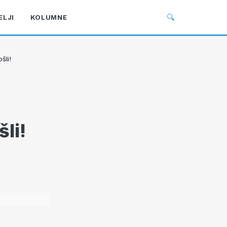
🔍
ELJI
KOLUMNE
šli!
li!