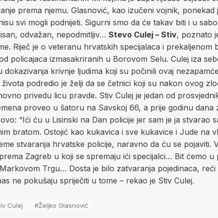
anje prema njemu. Glasnović, kao izučeni vojnik, ponekad 
isu svi mogli podnijeti. Sigurni smo da će takav biti i u sabo
san, odvažan, nepodmitljiv…
Stevo Culej – Stiv
, poznato je
me. Riječ je o veteranu hrvatskih specijalaca i prekaljenom br
 od policajaca izmasakriranih u Borovom Selu. Culej iza seb
dokazivanja krivnje ljudima koji su počinili ovaj nezapamć
života podredio je želji da se četnici koji su nakon ovog zlo
novno privedu licu pravde. Stiv Culej je jedan od prosvjednik
emena proveo u šatoru na Savskoj 66, a prije godinu dana 
ovo: “Ići ću u Lisinski na Dan policije jer sam je ja stvarao s
im bratom. Ostojić kao kukavica i sve kukavice i Jude na vla
eme stvaranja hrvatske policije, naravno da ću se pojaviti. V
prema Zagreb u koji se spremaju ići specijalci… Bit ćemo u
Markovom Trgu… Dosta je bilo zatvaranja pojedinaca, reći
nas ne pokušaju spriječiti u tome – rekao je Stiv Culej.
iv Culej
#Željko Glasnović