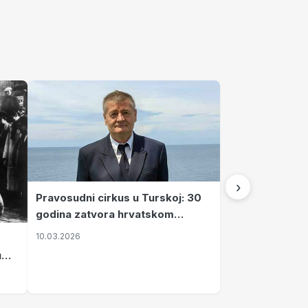
›
Pravosudni cirkus u Turskoj: 30
godina zatvora hrvatskom
kapetanu kojeg su sami pustili
10.03.2026
u
vavi