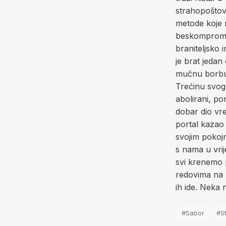
strahopoštov
metode koje n
beskompromi
braniteljsko i
je brat jedan
mučnu borbu 
Trećinu svog 
abolirani, po
dobar dio vr
portal kazao 
svojim pokojn
s nama u vrij
svi krenemo 
redovima na 
ih ide. Neka 
#Sabor
#St