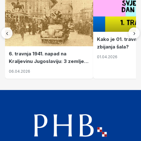
‹
›
Kako je 01. travnj
zbijanja šala?
6. travnja 1941. napad na
01.04.2026
Kraljevinu Jugoslaviju: 3 zemlje
nastale njenim raspadom
06.04.2026