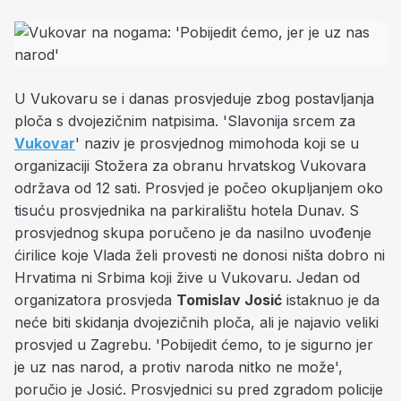
U Vukovaru se i danas prosvjeduje zbog postavljanja
ploča s dvojezičnim natpisima. 'Slavonija srcem za
Vukovar
' naziv je prosvjednog mimohoda koji se u
organizaciji Stožera za obranu hrvatskog Vukovara
održava od 12 sati. Prosvjed je počeo okupljanjem oko
tisuću prosvjednika na parkiralištu hotela Dunav. S
prosvjednog skupa poručeno je da nasilno uvođenje
ćirilice koje Vlada želi provesti ne donosi ništa dobro ni
Hrvatima ni Srbima koji žive u Vukovaru. Jedan od
organizatora prosvjeda
Tomislav Josić
istaknuo je da
neće biti skidanja dvojezičnih ploča, ali je najavio veliki
prosvjed u Zagrebu. 'Pobijedit ćemo, to je sigurno jer
je uz nas narod, a protiv naroda nitko ne može',
poručio je Josić. Prosvjednici su pred zgradom policije