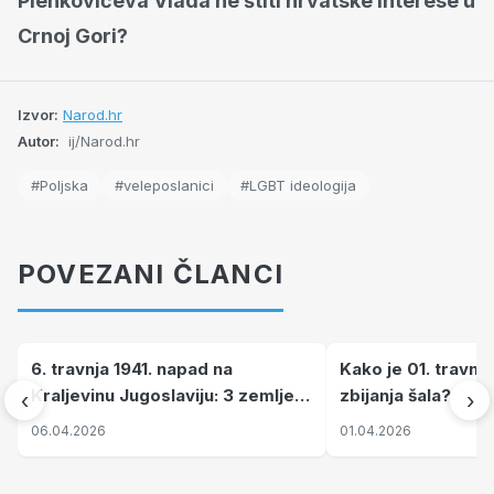
Plenkovićeva Vlada ne štiti hrvatske interese u
Crnoj Gori?
Izvor:
Narod.hr
Autor:
ij/Narod.hr
#Poljska
#veleposlanici
#LGBT ideologija
POVEZANI ČLANCI
6. travnja 1941. napad na
Kako je 01. travnj
Kraljevinu Jugoslaviju: 3 zemlje
zbijanja šala?
‹
›
nastale njenim raspadom
06.04.2026
01.04.2026