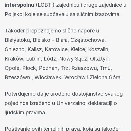
interspolnu
(LGBTI) zajednicu i druge zajednice u
Poljskoj koje se suočavaju sa sličnim izazovima.
Također prepoznajemo slične napore u
Białystoku, Bielsko – Biała, Częstochowa,
Gniezno, Kalisz, Katowice, Kielce, Koszalin,
Kraków, Lublin, Łódź, Nowy Sącz, Olsztyn,
Opole, Płock, Poznań, Trz, Rzeszówu, Trnu,
Rzeszówn , Włocławek, Wrocław i Zielona Góra.
Potvrđujemo da je urođeno dostojanstvo svakog
pojedinca izraženo u Univerzalnoj deklaraciji o
ljudskim pravima.
Poštivanje ovih temeljnih prava, koja su također