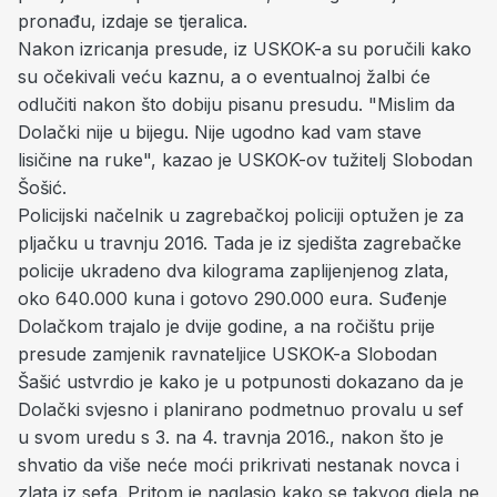
pronađu, izdaje se tjeralica.
Nakon izricanja presude, iz USKOK-a su poručili kako
su očekivali veću kaznu, a o eventualnoj žalbi će
odlučiti nakon što dobiju pisanu presudu. "Mislim da
Dolački nije u bijegu. Nije ugodno kad vam stave
lisičine na ruke", kazao je USKOK-ov tužitelj Slobodan
Šošić.
Policijski načelnik u zagrebačkoj policiji optužen je za
pljačku u travnju 2016. Tada je iz sjedišta zagrebačke
policije ukradeno dva kilograma zaplijenjenog zlata,
oko 640.000 kuna i gotovo 290.000 eura. Suđenje
Dolačkom trajalo je dvije godine, a na ročištu prije
presude zamjenik ravnateljice USKOK-a Slobodan
Šašić ustvrdio je kako je u potpunosti dokazano da je
Dolački svjesno i planirano podmetnuo provalu u sef
u svom uredu s 3. na 4. travnja 2016., nakon što je
shvatio da više neće moći prikrivati nestanak novca i
zlata iz sefa. Pritom je naglasio kako se takvog djela ne