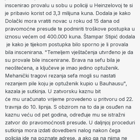
inscenirao provalu u sobu u policiji u Heinzelovoj te si
je pribavio korist od 3,3 milijuna kuna. Dodala je kako
Dolački mora vratiti novac u roku od 15 dana od
pravomoćne presude te podmiriti troškove postupka u
iznosu većem od 400.000 kuna. Štampar Stipić dodala
je kako je tijekom postupka bilo sporno je li provala
bila inscenirana. "Temeljem vještačenja utvrđeno je da
su provale bile inscenirane. Brava na sefu bila je
neoštećena, a ključeve je imao jedino optuženik.
Mehanički tragovi rezanja sefa mogli su nastati
rezanjem pile koju je optuženik kupio u Bauhausu",
kazala je sutkinja. U zatvorsku kaznu bit
će mu uračunato vrijeme provedeno u pritvoru od 22.
travnja do 10. lipnja. S obzirom na to da je osuđen na
kaznu veću od pet godina, određuje mu se istražni
zatvor do pravomoćnosti presude. U daljnjoj proceduri
sutkinja mora izdati dovedbeni nalog nakon čega
policija ide na poznate adrese, a ako ga na njima ne