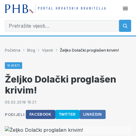
›
›
›
Početna
Blog
Vijesti
Željko Dolački proglašen krivim!
VIJESTI
Željko Dolački proglašen
krivim!
05.02.2019 15:21
PODIJELI:
FACEBOOK
TWITTER
LINKEDIN