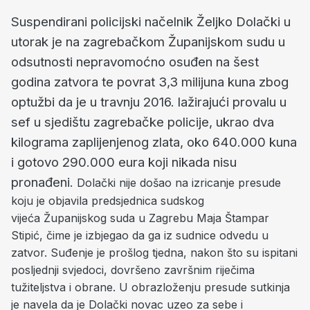
Suspendirani policijski načelnik Željko Dolački u
utorak je na zagrebačkom Županijskom sudu u
odsutnosti nepravomoćno osuđen na šest
godina zatvora te povrat 3,3 milijuna kuna zbog
optužbi da je u travnju 2016. lažirajući provalu u
sef u sjedištu zagrebačke policije, ukrao dva
kilograma zaplijenjenog zlata, oko 640.000 kuna
i gotovo 290.000 eura koji nikada nisu
pronađeni.
Dolački nije došao na izricanje presude
koju je objavila predsjednica sudskog
vijeća Županijskog suda u Zagrebu Maja Štampar
Stipić, čime je izbjegao da ga iz sudnice odvedu u
zatvor. Suđenje je prošlog tjedna, nakon što su ispitani
posljednji svjedoci, dovršeno završnim riječima
tužiteljstva i obrane. U obrazloženju presude sutkinja
je navela da je Dolački novac uzeo za sebe i