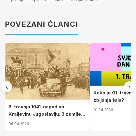
POVEZANI ČLANCI
‹
›
Kako je 01. travnj
zbijanja šala?
6. travnja 1941. napad na
01.04.2026
Kraljevinu Jugoslaviju: 3 zemlje
nastale njenim raspadom
06.04.2026