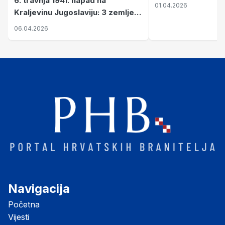
6. travnja 1941. napad na
01.04.2026
Kraljevinu Jugoslaviju: 3 zemlje
nastale njenim raspadom
06.04.2026
Navigacija
Početna
Vijesti