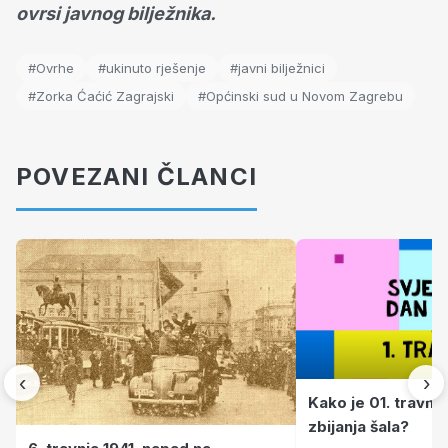
ovrsi javnog bilježnika.
#Ovrhe
#ukinuto rješenje
#javni bilježnici
#Zorka Ćaćić Zagrajski
#Općinski sud u Novom Zagrebu
POVEZANI ČLANCI
‹
›
Kako je 01. travnj
zbijanja šala?