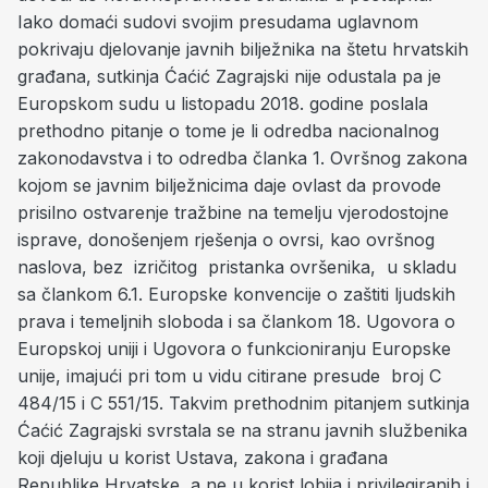
Iako domaći sudovi svojim presudama uglavnom
pokrivaju djelovanje javnih bilježnika na štetu hrvatskih
građana, sutkinja Ćaćić Zagrajski nije odustala pa je
Europskom sudu u listopadu 2018. godine poslala
prethodno pitanje o tome je li odredba nacionalnog
zakonodavstva i to odredba članka 1. Ovršnog zakona
kojom se javnim bilježnicima daje ovlast da provode
prisilno ostvarenje tražbine na temelju vjerodostojne
isprave, donošenjem rješenja o ovrsi, kao ovršnog
naslova, bez izričitog pristanka ovršenika, u skladu
sa člankom 6.1. Europske konvencije o zaštiti ljudskih
prava i temeljnih sloboda i sa člankom 18. Ugovora o
Europskoj uniji i Ugovora o funkcioniranju Europske
unije, imajući pri tom u vidu citirane presude broj C
484/15 i C 551/15. Takvim prethodnim pitanjem sutkinja
Ćaćić Zagrajski svrstala se na stranu javnih službenika
koji djeluju u korist Ustava, zakona i građana
Republike Hrvatske, a ne u korist lobija i privilegiranih i