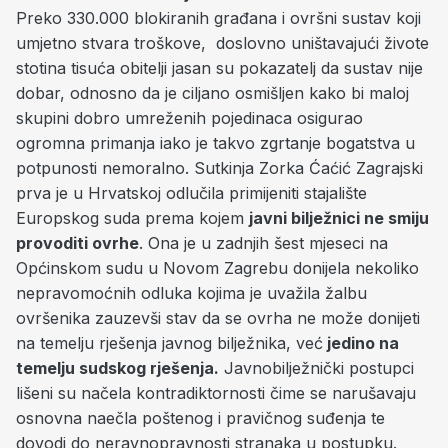
Preko 330.000 blokiranih građana i ovršni sustav koji
umjetno stvara troškove, doslovno uništavajući živote
stotina tisuća obitelji jasan su pokazatelj da sustav nije
dobar, odnosno da je ciljano osmišljen kako bi maloj
skupini dobro umreženih pojedinaca osigurao
ogromna primanja iako je takvo zgrtanje bogatstva u
potpunosti nemoralno. Sutkinja Zorka Ćaćić Zagrajski
prva je u Hrvatskoj odlučila primijeniti stajalište
Europskog suda prema kojem
javni bilježnici ne smiju
provoditi ovrhe
. Ona je u zadnjih šest mjeseci na
Općinskom sudu u Novom Zagrebu donijela nekoliko
nepravomoćnih odluka kojima je uvažila žalbu
ovršenika zauzevši stav da se ovrha ne može donijeti
na temelju rješenja javnog bilježnika, već
jedino na
temelju sudskog rješenja.
Javnobilježnički postupci
lišeni su načela kontradiktornosti čime se narušavaju
osnovna naečla poštenog i pravičnog suđenja te
dovodi do neravnopravnosti stranaka u postupku.