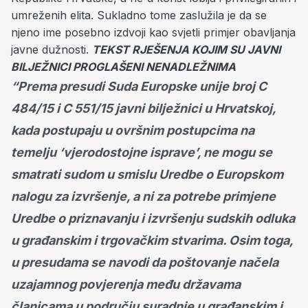
umreženih elita. Sukladno tome zaslužila je da se
njeno ime posebno izdvoji kao svjetli primjer obavljanja
javne dužnosti.
TEKST RJEŠENJA KOJIM SU JAVNI
BILJEŽNICI PROGLAŠENI NENADLEŽNIMA
“Prema presudi Suda Europske unije broj C
484/15 i C 551/15 javni bilježnici u Hrvatskoj,
kada postupaju u ovršnim postupcima na
temelju ‘vjerodostojne isprave’, ne mogu se
smatrati sudom u smislu Uredbe o Europskom
nalogu za izvršenje, a ni za potrebe primjene
Uredbe o priznavanju i izvršenju sudskih odluka
u građanskim i trgovačkim stvarima. Osim toga,
u presudama se navodi da poštovanje načela
uzajamnog povjerenja među državama
članicama u području suradnje u građanskim i