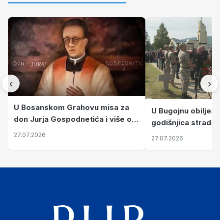
‹
›
U Bosanskom Grahovu misa za
U Bugojnu obiljež
don Jurja Gospodnetića i više od
godišnjica stradan
220 stradalih Hrvata
Hrvata
27.07.2026
27.07.2026